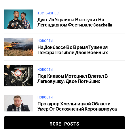
ШОУ-БИЗНЕС
Дуэт Из Украины Выступит На
Легендарном Фестивале Coachella
НОВОСТИ
На Донбассе Во Время Тушения
Пожара Погибли Двое Военных
НОВОСТИ
Под Киевом Мотоцикл Влетел В
Легковушку: Двое Погибших
НОВОСТИ
Прокурор Хмельницкой Области
Умер От Осложнений Коронавируса
MORE POSTS