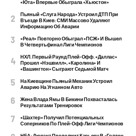
«Юта» Впервые Обыграла «Хьюстон»
Пьяный «слуга Народа» Устроил ДТП При
Въезде В Киев: СМИ Массово Удаляют
Информацию Об Аварии
«Реал» Повторно Обыграл «ПСЖ» И Вышел
В Четвертьфинал Лиги Чемпионов
НХЛ. Первый Раунд Плей-Офф. «Даллас»
Прошел «Нэшвилл», «Каролина» И
«Вашингтон» Сыграют Седьмой Матч
На Киевщине Пьяный Механик Устроил
Аварию На Угнанном Авто
Жена Влада Ямы В Бикини Похвасталась
Результатами Тренировок
«Шахтер» Получил Потенциальных
Соперников По Плей-Офф Лиги Чемпионов
НБА: Дюрант Продолжит Карьеру В «Голден