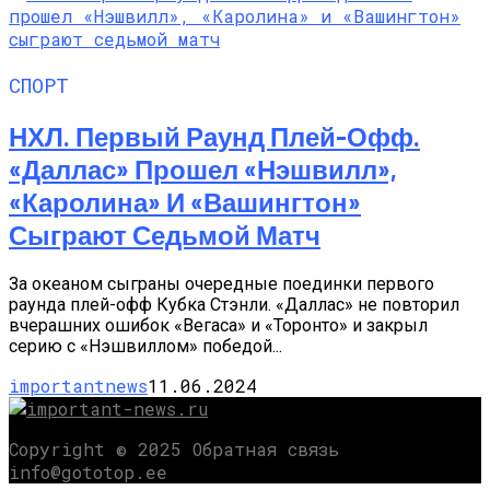
СПОРТ
НХЛ. Первый Раунд Плей-Офф.
«Даллас» Прошел «Нэшвилл»,
«Каролина» И «Вашингтон»
Сыграют Седьмой Матч
За океаном сыграны очередные поединки первого
раунда плей-офф Кубка Стэнли. «Даллас» не повторил
вчерашних ошибок «Вегаса» и «Торонто» и закрыл
серию с «Нэшвиллом» победой...
importantnews
11.06.2024
Copyright © 2025 Обратная связь
info@gototop.ee