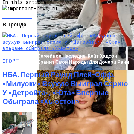
Масштабный Пожар В Киевской
In this article:
Многоэтажке: Пострадавший Попал В
Реанимацию
В Тренде
Семейное Наследие: Кейт Хадсон
СПОРТ
Хранит Свои Наряды Для Дочери Рани
НБА. Первый Раунд Плей-Офф.
«Милуоки» Всухую Выиграл Серию
У «Детройта», «Юта» Впервые
Обыграла «Хьюстон»
В Киеве У Копа, Подозреваемого В