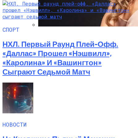
СПОРТ
Алёна Шоптенко Показала
Танцевальный Мастер-Класс На Пляже
НХЛ. Первый Раунд Плей-Офф.
В Турции
«Даллас» Прошел «Нэшвилл»,
«Каролина» И «Вашингтон»
Сыграют Седьмой Матч
НОВОСТИ