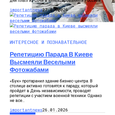
дня плыл из Сочи в аннексированный Россией...
importantnews
27.01.2026
Семейное Наследие: Кейт Хадсон
Хранит Свои Наряды Для Дочери Рани
ИНТЕРЕСНОЕ И ПОЗНАВАТЕЛЬНОЕ
Репетицию Парада В Киеве
Высмеяли Веселыми
Фотожабами
«Бук» протаранил здание бизнес-центра. В
столице активно готовятся к параду, который
пройдет в День независимости, проводят
репетиции c участием военной техники. Однако
не все...
importantnews
26.01.2026