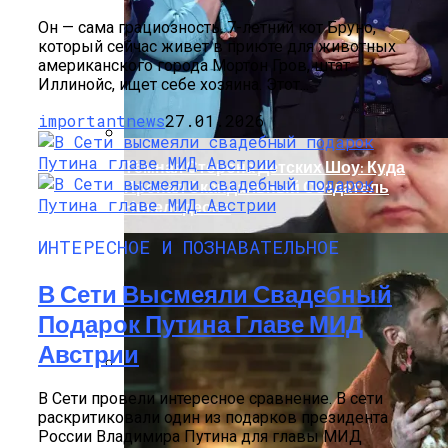
Легковушку: Двое Погибших
Он — сама грациозность. 7-летний кот Бруно,
который сейчас живет в приюте для животных
американского города Мортон Гров, штат
Иллинойс, ищет себе хозяина. Этот...
importantnews
27.01.2026
Тёмная Сторона Детских Шоу: Куда
Пропал Скандальный Создатель
Никелодеона
ИНТЕРЕСНОЕ И ПОЗНАВАТЕЛЬНОЕ
В Сети Высмеяли Свадебный
Подарок Путина Главе МИД
Австрии
Прокурор Хмельницкой Области Умер
В Сети провели интересное сравнение. В сети
От Осложнений Коронавируса
раскритиковали один из подарков президента
России Владимира Путина для главы МИД