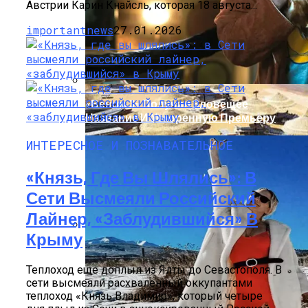
Австрии Карин Кнайсль, которая 18 августа...
importantnews
27.01.2026
«Веном 3» Получил Зловещее
Название И Ускоренную Премьеру
ИНТЕРЕСНОЕ И ПОЗНАВАТЕЛЬНОЕ
«Князь, Где Вы Шлялись»: В
Сети Высмеяли Российский
Лайнер, «заблудившийся» В
Крыму
В Египте Госпитализировали 5-
Летнюю Украинку С Признаками
Теплоход еще доплыл из Ялты до Севастополя. В
Изнасилования: Мать Отрицает
сети высмеяли расхваленный оккупантами
Насилие
теплоход «Князь Владимир», который четыре