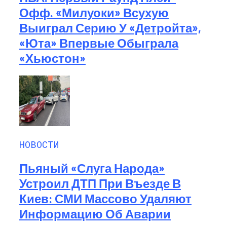
Офф. «Милуоки» Всухую
Выиграл Серию У «Детройта»,
«Юта» Впервые Обыграла
«Хьюстон»
НОВОСТИ
Пьяный «слуга Народа»
Устроил ДТП При Въезде В
Киев: СМИ Массово Удаляют
Информацию Об Аварии