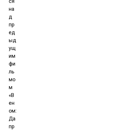
ся
на
д
пр
ед
ыд
ущ
им
фи
ль
мо
м
«В
ен
ом:
Да
пр