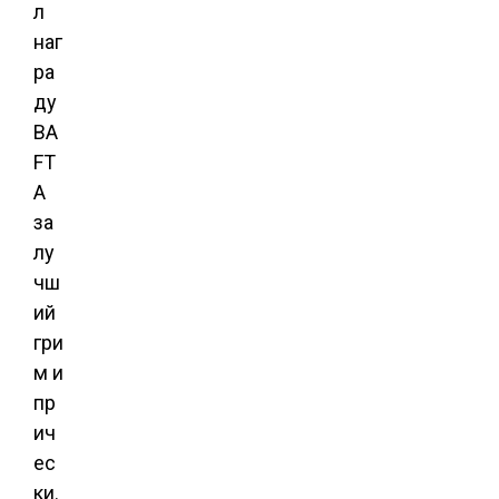
л
наг
ра
ду
BA
FT
A
за
лу
чш
ий
гри
м и
пр
ич
ес
ки.