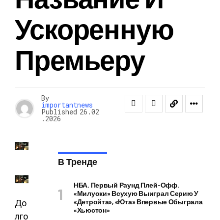
Ускоренную
Премьеру
By
importantnews
Published
26.02
.2026
В Тренде
НБА. Первый Раунд Плей-Офф.
«Милуоки» Всухую Выиграл Серию У
«Детройта», «Юта» Впервые Обыграла
До
«Хьюстон»
лго