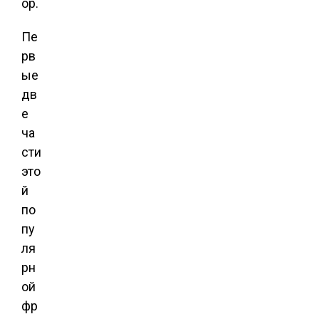
ор.
Пе
рв
ые
дв
е
ча
сти
это
й
по
пу
ля
рн
ой
фр