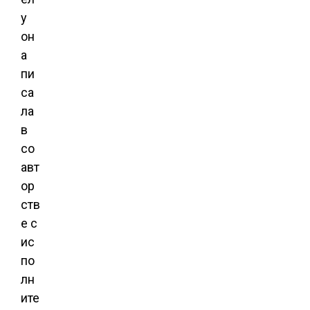
у
он
а
пи
са
ла
в
со
авт
ор
ств
е с
ис
по
лн
ите