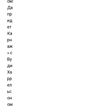
ом:
Да
пр
ид
ет
Ка
рн
аж
» с
Ву
ди
Ха
рр
ел
ьс
он
ом