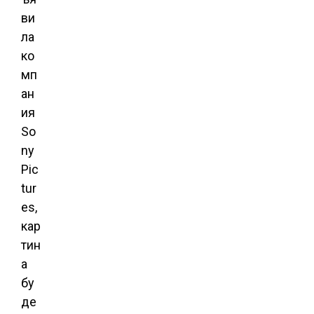
ви
ла
ко
мп
ан
ия
So
ny
Pic
tur
es,
кар
тин
а
бу
де