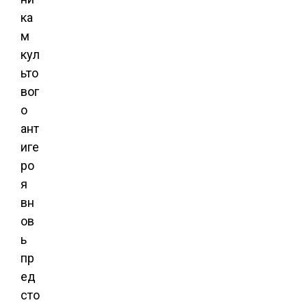
ка
м
кул
ьто
вог
о
ант
иге
ро
я
вн
ов
ь
пр
ед
сто