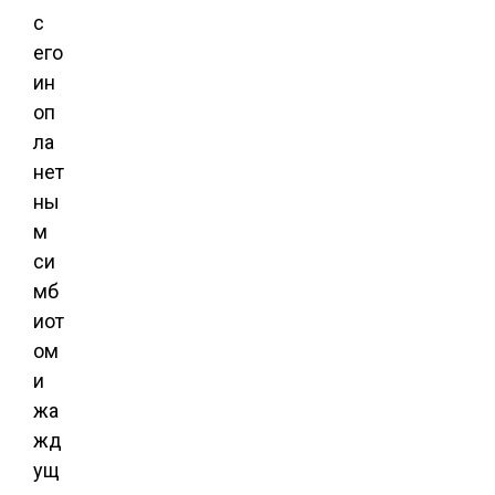
с
его
ин
оп
ла
нет
ны
м
си
мб
иот
ом
и
жа
жд
ущ