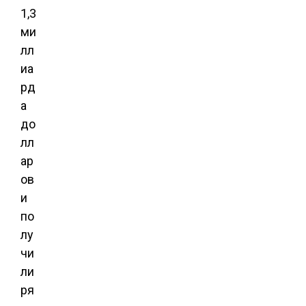
1,3
ми
лл
иа
рд
а
до
лл
ар
ов
и
по
лу
чи
ли
ря