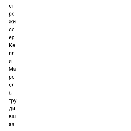
ет
ре
жи
сс
ер
Ке
лл
и
Ма
рс
ел
ь,
тру
ди
вш
ая