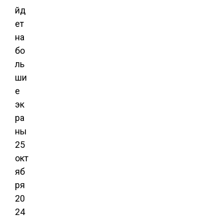
йд
ет
на
бо
ль
ши
е
эк
ра
ны
25
окт
яб
ря
20
24