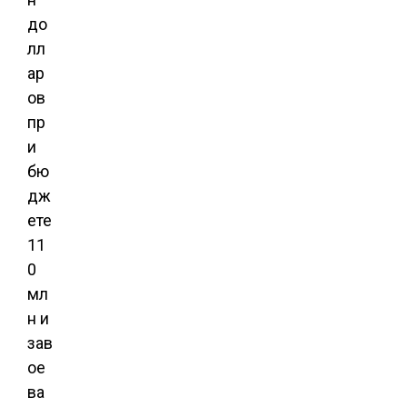
до
лл
ар
ов
пр
и
бю
дж
ете
11
0
мл
н и
зав
ое
ва