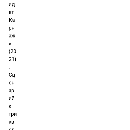
ид
ет
Ка
рн
аж
»
(20
21)
.
Сц
ен
ар
ий
к
три
кв
ел