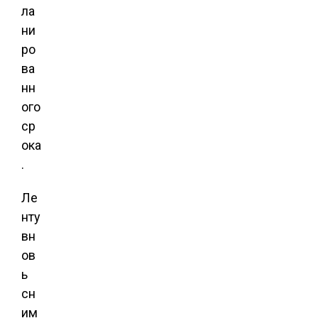
ла
ни
ро
ва
нн
ого
ср
ока
.
Ле
нту
вн
ов
ь
сн
им