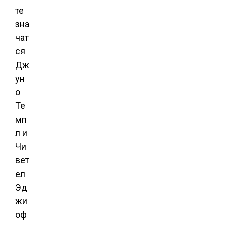
те
зна
чат
ся
Дж
ун
о
Те
мп
л и
Чи
вет
ел
Эд
жи
оф