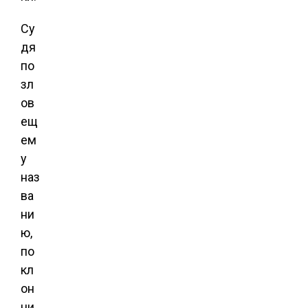
Су
дя
по
зл
ов
ещ
ем
у
наз
ва
ни
ю,
по
кл
он
ни