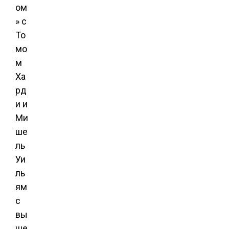
ом
» с
То
мо
м
Ха
рд
и и
Ми
ше
ль
Уи
ль
ям
с
вы
ше