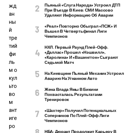
Пьяный «слуга Народа» Устроил ДТП
жд
При Въезде В Киев: СМИ Массово
ан
Удаляют Информацию Об Аварии
ны
«Реал» Повторно Обыграл «ПСЖ» И
й
Вышел В Четвертьфинал Лиги
Чемпионов
тре
тий
НХЛ. Первый Раунд Плей-Офф.
«Даллас» Прошел «Нэшвилл»,
фи
«Каролина» И «Вашингтон» Сыграют
ль
Седьмой Матч
м о
На Киевщине Пьяный Механик Устроил
кул
Аварию На Угнанном Авто
ьто
Жена Влада Ямы В Бикини
во
Похвасталась Результатами
Тренировок
м
ант
«Шахтер» Получил Потенциальных
Соперников По Плей-Офф Лиги
иге
Чемпионов
ро
НБА: Дюрант Продолжит Карьеру В