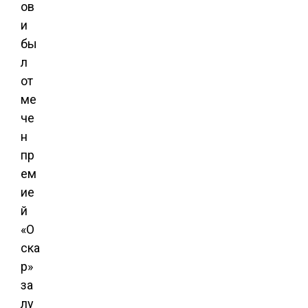
ов
и
бы
л
от
ме
че
н
пр
ем
ие
й
«О
ска
р»
за
лу