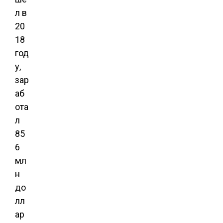
л в
20
18
год
у,
зар
аб
ота
л
85
6
мл
н
до
лл
ар