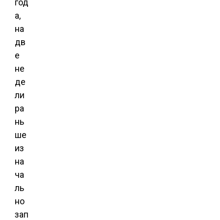
год
а,
на
дв
е
не
де
ли
ра
нь
ше
из
на
ча
ль
но
зап