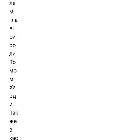
ле
м
гла
вн
ой
ро
ли
То
мо
м
Ха
рд
и.
Так
же
в
кас