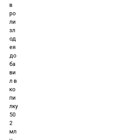
в
ро
ли
зл
од
ея
до
ба
ви
л в
ко
пи
лку
50
2
мл
н