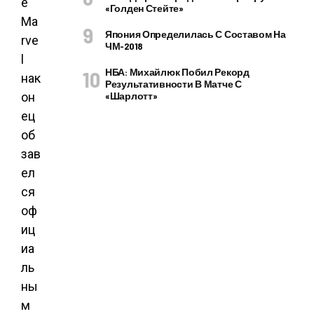
е
«Голден Стейте»
Ma
Япония Определилась С Составом На
rve
ЧМ-2018
l
НБА: Михайлюк Побил Рекорд
нак
Результативности В Матче С
он
«Шарлотт»
ец
об
зав
ел
ся
оф
иц
иа
ль
ны
м