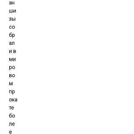
ан
ши
зы
со
бр
ал
и в
ми
ро
во
м
пр
ока
те
бо
ле
е