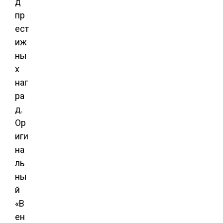
д
пр
ест
иж
ны
х
наг
ра
д.
Ор
иги
на
ль
ны
й
«В
ен