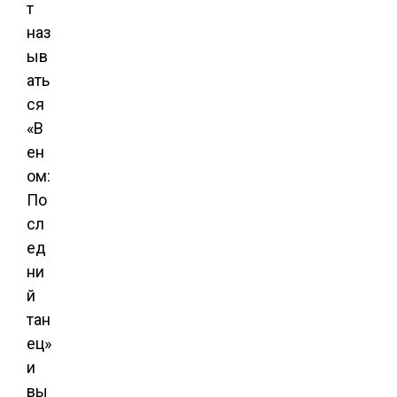
т
наз
ыв
ать
ся
«В
ен
ом:
По
сл
ед
ни
й
тан
ец»
и
вы