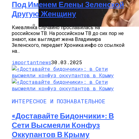
Под Именем Елены Зеленской
Другую Женщину
Киевлянка случайно прославилась на
российском ТВ. На российском ТВ до сих пор не
Алёна Шоптенко Показала
знают, как выглядит жена Владимира
Танцевальный Мастер-Класс На Пляже
Зеленского, передает Хроника.инфо со ссылкой
В Турции
на...
importantnews
30.03.2025
ИНТЕРЕСНОЕ И ПОЗНАВАТЕЛЬНОЕ
«Доставайте Бидончики»: В
Сети Высмеяли Конфуз
Оккупантов В Крыму