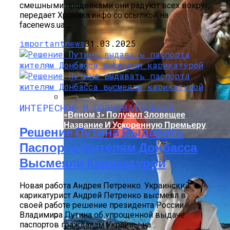
В Египте Госпитализировали 5-
смешными проделками они радуют всех вокруг,
Летнюю Украинку С Признаками
передает Хроника.инфо со ссылкой на
Изнасилования: Мать Отрицает
facenews.ua....
Насилие
importantnews
31.03.2025
ИНТЕРЕСНОЕ И ПОЗНАВАТЕЛЬНОЕ
«Веном 3» Получил Зловещее
Название И Ускоренную Премьеру
Решение Путина Выдавать
Паспорта Жителям Донбасса
Высмеяли Карикатурой
Новая работа Андрея Петренко. Украинский
карикатурист Андрей Петренко высмеял в
своей работе решение президента России
Владимира Путина об упрощенной выдаче
паспортов гражданам Украины на...