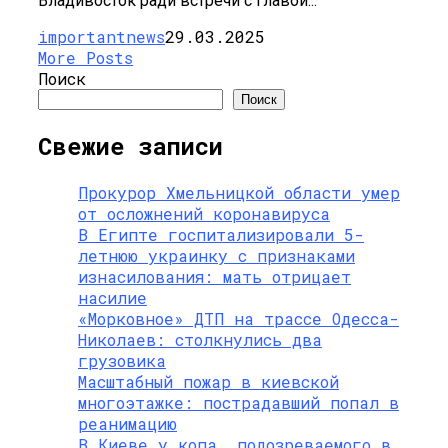
Владивосток ради встречи с главой...
importantnews
29.03.2025
More Posts
Поиск
Поиск
Свежие записи
Прокурор Хмельницкой области умер
от осложнений коронавируса
В Египте госпитализировали 5-
летнюю украинку с признаками
изнасилования: мать отрицает
насилие
«Морковное» ДТП на трассе Одесса-
Николаев: столкнулись два
грузовика
Масштабный пожар в киевской
многоэтажке: пострадавший попал в
реанимацию
В Киеве у копа, подозреваемого в