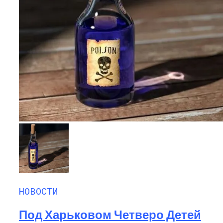
Алёна Шоптенко Показала
Танцевальный Мастер-Класс На Пляже
В Турции
НОВОСТИ
Под Харьковом Четверо Детей