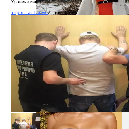
В Николаеве Во Время Задержания
Хроника.инфо...
Умер 29-Летний Мужчина
importantnews
2 дня ago
Семейное Наследие: Кейт Хадсон
Хранит Свои Наряды Для Дочери Рани
В Киеве Ночью Сгорело Заброшенное
Здание