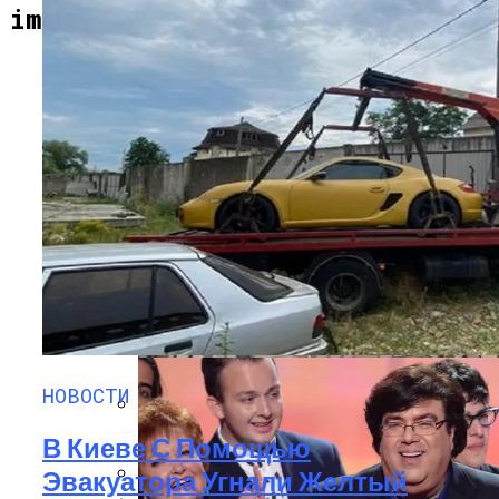
ИНТЕРЕСНОЕ И ПОЗНАВАТЕЛЬНОЕ
important-news.ru
Сеть В Восторге От Упитанного Кота,
Обожающего Стоять На Задних Лапах
НОВОСТИ
В Сети Высмеяли Свадебный Подарок
СПОРТ
Путина Главе МИД Австрии
Фоменко Покинул Пост Главного
Тренера Сборной Украины
ШОУ-БИЗНЕС
«Князь, Где Вы Шлялись»: В Сети
Высмеяли Российский Лайнер,
НОВОСТИ
«заблудившийся» В Крыму
В Киеве С Помощью
Теннис По-Украински: Долгополов
Покидает Ноттингем
Эвакуатора Угнали Желтый