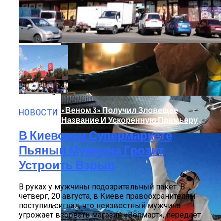
В Киеве У Копа, Подозреваемого В
Наркоторговле, Нашли Пистолет
Януковича
«Веном 3» Получил Зловещее
НОВОСТИ
Название И Ускоренную Премьеру
В Киевском Супермаркете
Пьяный Мужчина Грозит
Устроить Взрыв
В руках у мужчины подозрительный пакет. В
четверг, 20 августа, в Киеве правоохранителям
поступил сигнал, что неизвестный мужчина
угрожает взорвать магазин «Велмарт», передает