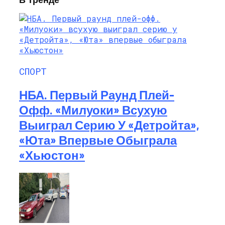
СПОРТ
НБА. Первый Раунд Плей-
Офф. «Милуоки» Всухую
Выиграл Серию У «Детройта»,
«Юта» Впервые Обыграла
«Хьюстон»