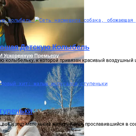
ающая Детскую Колыбель
 И Ускоренную Премьеру
ую колыбельку, к которой привязан красивый воздушный ш
тупеньки
олаев: Столкнулись Два Грузовика
, вот и этот маленький житель Китая, прославившийся в со