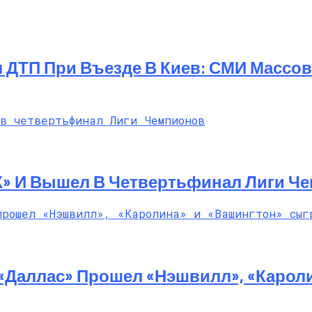
л ДТП При Въезде В Киев: СМИ Масс
Ж» И Вышел В Четвертьфинал Лиги Ч
«Даллас» Прошел «Нэшвилл», «Карол