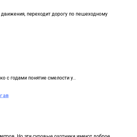
о движения, переходит дорогу по пешеходному
о с годами понятие смелости у...
метров. Но эти суровые охотники имеют доброе