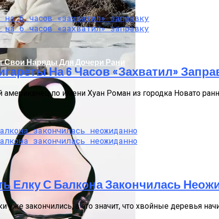
т Свои Наряды Для Дочери Рани
Сигареты На 6 Часов «захватил» Запра
 американец по имени Хуан Роман из городка Новато ран
ажке: Пострадавший Попал В Реанимацию
ь Елку С Балкона Закончилась Неож
ки уже закончились, а это значит, что хвойные деревья на