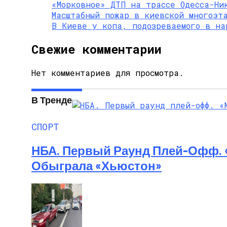
«Морковное» ДТП на трассе Одесса-Ни
Алёна Шоптенко Показала Танцевальны
Масштабный пожар в киевской многоэт
В Киеве у копа, подозреваемого в на
Свежие комментарии
Нет комментариев для просмотра.
В Тренде
СПОРТ
НБА. Первый Раунд Плей-Офф. 
Обыграла «Хьюстон»