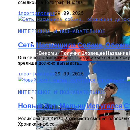
ссылкой на Телеграф. Иногда...
importantnews
29.09.2025
ИНТЕРЕСНОЕ И ПОЗНАВАТЕЛЬНОЕ
Сеть Насмешила Собака, Обож
«Веном 3» Получил Зловещее Название
Она явно любит комфорт. Представьте себе детск
зрелище должно вызывать...
importantnews
29.09.2025
ИНТЕРЕСНОЕ И ПОЗНАВАТЕЛЬНОЕ
Новый Хит: Малыш Испугался С
«Морковное» ДТП На Трассе Одесса-Ник
Ролик сняли в Китае. Дети часто смешат взрослых
Хроника.инфо со...