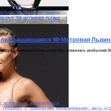
нер Дарит Миру Свои Духи COSMIC
ила Вращающаяся 90-Метровая Льдин
эстбрук в американском штате Мэн появилась необычная 9
которговле, Нашли Пистолет Януковича
т осложнений коронавируса
 украинку с признаками изнасилования: мать от