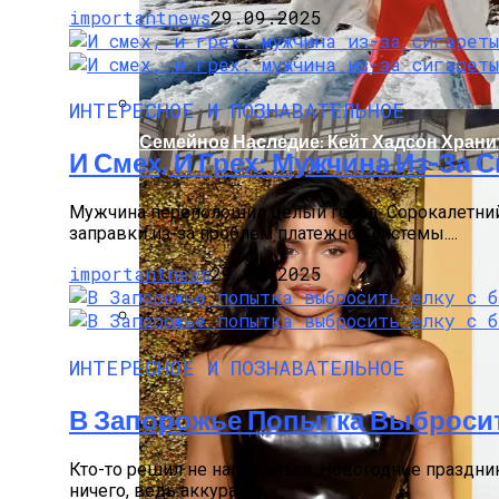
importantnews
29.09.2025
ИНТЕРЕСНОЕ И ПОЗНАВАТЕЛЬНОЕ
Семейное Наследие: Кейт Хадсон Храни
И Смех, И Грех: Мужчина Из-За 
Мужчина переполошил целый город. Сорокалетний
заправки из-за проблем платежной системы....
importantnews
29.09.2025
Масштабный Пожар В Киевской Многоэт
ИНТЕРЕСНОЕ И ПОЗНАВАТЕЛЬНОЕ
В Запорожье Попытка Выбросит
Кто-то решил не напрягаться. Новогодние праздни
ничего, ведь аккуратно...