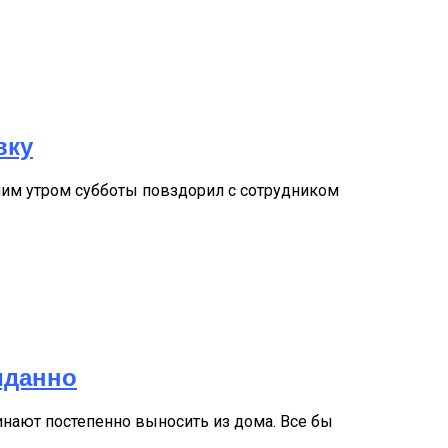
вку
ним утром субботы повздорил с сотрудником
иданно
чинают постепенно выносить из дома. Все бы