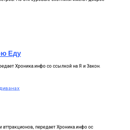
ою Еду
едает Хроника.инфо со ссылкой на Я и Закон.
 Насилие
м аттракционов, передает Хроника.инфо ос