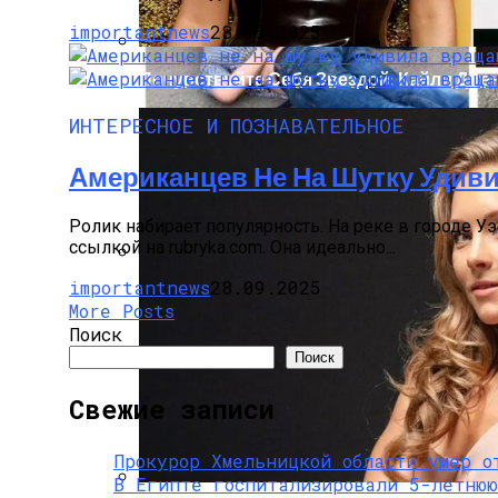
importantnews
28.09.2025
Почувствуйте Себя Звездой: Кайли Джен
ИНТЕРЕСНОЕ И ПОЗНАВАТЕЛЬНОЕ
Американцев Не На Шутку Удив
Ролик набирает популярность. На реке в городе У
ссылкой на rubryka.com. Она идеально...
importantnews
28.09.2025
В Киеве У Копа, Подозреваемого В Нар
More Posts
Поиск
Поиск
Свежие записи
Прокурор Хмельницкой области умер о
В Египте госпитализировали 5-летнюю