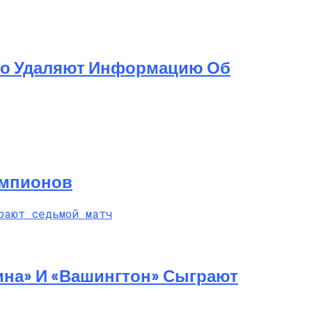
ово Удаляют Информацию Об
емпионов
ина» И «Вашингтон» Сыграют