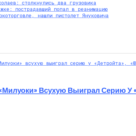
колаев: столкнулись два грузовика
й Мастер-Класс На Пляже В Турции
ажке: пострадавший попал в реанимацию
ркоторговле, нашли пистолет Януковича
«Милуоки» Всухую Выиграл Серию У 