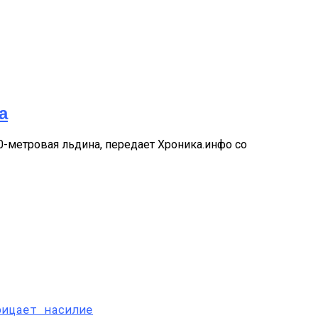
а
0-метровая льдина, передает Хроника.инфо со
рицает насилие