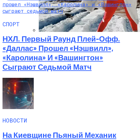
СПОРТ
НХЛ. Первый Раунд Плей-Офф.
Семейное Наследие: Кейт Хадсон
«Даллас» Прошел «Нэшвилл»,
Хранит Свои Наряды Для Дочери Рани
«Каролина» И «Вашингтон»
Сыграют Седьмой Матч
НОВОСТИ
На Киевщине Пьяный Механик