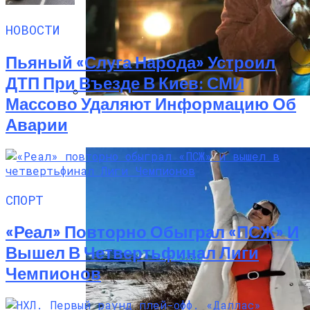
НОВОСТИ
Пьяный «слуга Народа» Устроил
ДТП При Въезде В Киев: СМИ
Массово Удаляют Информацию Об
«Веном 3» Получил Зловещее
Аварии
Название И Ускоренную Премьеру
СПОРТ
«Реал» Повторно Обыграл «ПСЖ» И
Вышел В Четвертьфинал Лиги
Чемпионов