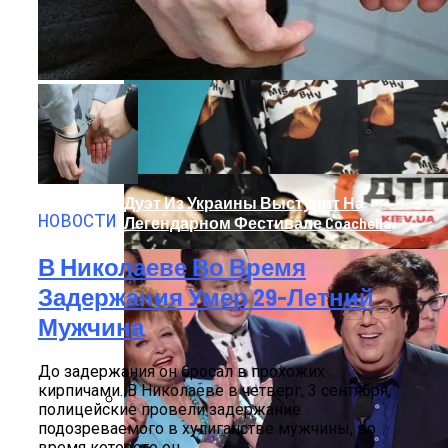
На Донбассе Во Время Тушения
Пожара Погибли Двое Военных
Дуэт Из Украины Выступит На
НОВОСТИ
Легендарном Фестивале Coachella
В Николаеве Во Время
Задержания Умер 29-Летний
Мужчина
До задержания он бросал в прохожих
кирпичами. В Николаеве в четверг, 3 сентября,
полицейские провели задержание
подозреваемого в хулиганстве мужчины, во
Под Киевом Мотоцикл Влетел В
время которого он...