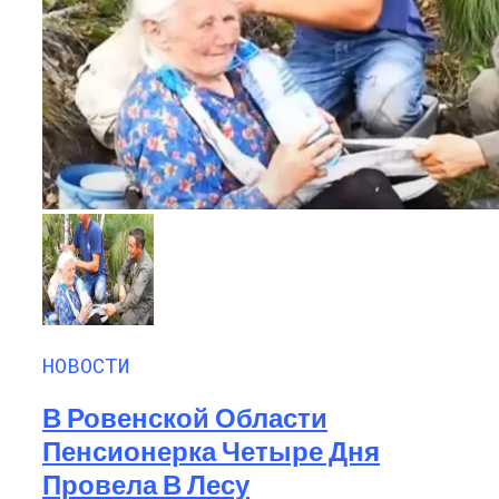
Семейное Наследие: Кейт Хадсон
Хранит Свои Наряды Для Дочери Рани
НОВОСТИ
В Ровенской Области
Пенсионерка Четыре Дня
Провела В Лесу