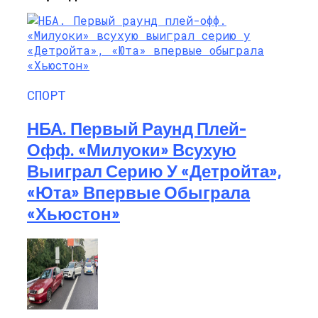
СПОРТ
НБА. Первый Раунд Плей-
Офф. «Милуоки» Всухую
Выиграл Серию У «Детройта»,
«Юта» Впервые Обыграла
«Хьюстон»