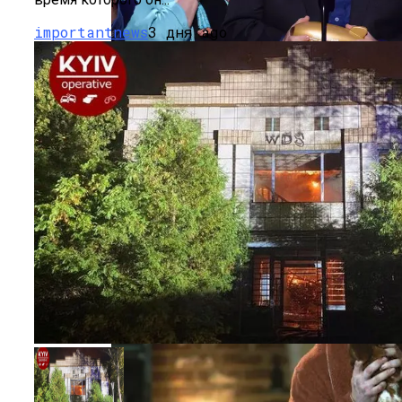
Легковушку: Двое Погибших
importantnews
3 дня ago
Тёмная Сторона Детских Шоу: Куда
Пропал Скандальный Создатель
Никелодеона
Прокурор Хмельницкой Области Умер
От Осложнений Коронавируса