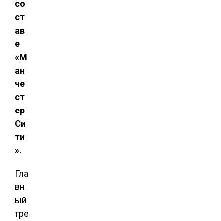
со
ст
ав
е
«М
ан
че
ст
ер
Си
ти
».
Гла
вн
ый
тре