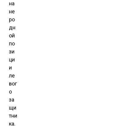
на
не
ро
дн
ой
по
зи
ци
и
ле
вог
о
за
щи
тни
ка.