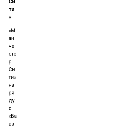
Си
ти
»
«М
ан
че
сте
р
Си
ти»
на
ря
ду
с
«Ба
ва