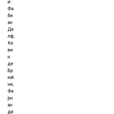
и
:
Фа
би
ан
Де
лф,
Ке
ви
н
де
Бр
юй
не,
Фе
рн
ан
ди