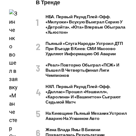
В Тренде
НБА. Первый Раунд Плей-Офф.
«Милуоки» Всухую Выиграл Серию У
«Детройта», «Юта» Впервые Обыграла
«Хьюстон»
Пьяный «слуга Народа» Устроил ДТП
При Въезде В Киев: СМИ Массово
Удаляют Информацию Об Аварии
«Реал» Повторно Обыграл «ПСЖ» И
Вышел В Четвертьфинал Лиги
Чемпионов
НХЛ. Первый Раунд Плей-Офф.
«Даллас» Прошел «Нэшвилл»,
«Каролина» И «Вашингтон» Сыграют
Седьмой Матч
На Киевщине Пьяный Механик Устроил
Аварию На Угнанном Авто
Жена Влада Ямы В Бикини
Похвасталась Результатами