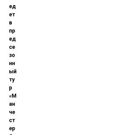
ед
ет
в
пр
ед
се
зо
нн
ый
ту
р
«М
ан
че
ст
ер