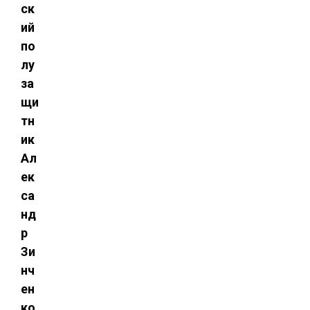
ск
ий
по
лу
за
щи
тн
ик
Ал
ек
са
нд
р
Зи
нч
ен
ко