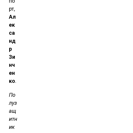
по
рт,
Ал
ек
са
нд
р
Зи
нч
ен
ко
.
По
луз
ащ
итн
ик