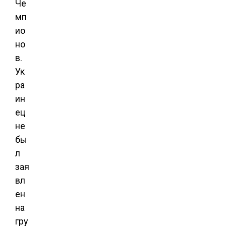
Че
мп
ио
но
в.
Ук
ра
ин
ец
не
бы
л
зая
вл
ен
на
гру