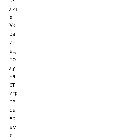
р-
лиг
е.
Ук
ра
ин
ец
по
лу
ча
ет
игр
ов
ое
вр
ем
я