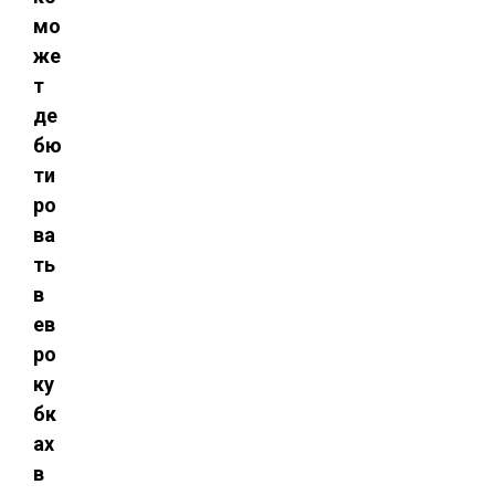
мо
же
т
де
бю
ти
ро
ва
ть
в
ев
ро
ку
бк
ах
в