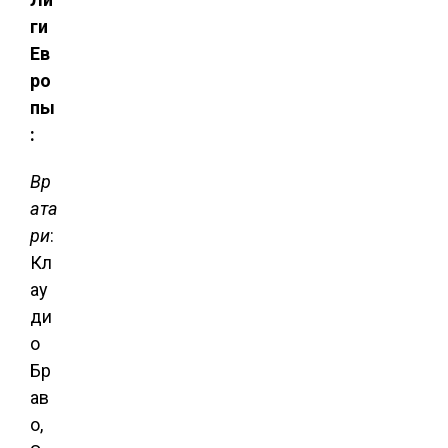
ги
Ев
ро
пы
:
Вр
ата
ри
:
Кл
ау
ди
о
Бр
ав
о,