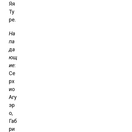
Яя
Ту
ре.
На
па
да
ющ
ие
:
Се
рх
ио
Агу
эр
о,
Габ
ри