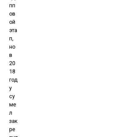
пп
ов
ой
эта
п,
но
в
20
18
год
у
су
ме
л
зак
ре