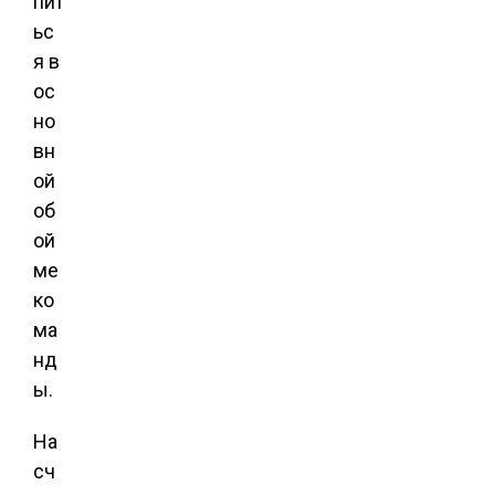
пит
ьс
я в
ос
но
вн
ой
об
ой
ме
ко
ма
нд
ы.
На
сч