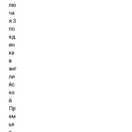
лю
ча
я 3
по
ед
ин
ка
в
анг
ли
йс
ко
й
Пр
ем
ье