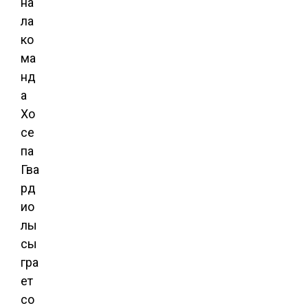
на
ла
ко
ма
нд
а
Хо
се
па
Гва
рд
ио
лы
сы
гра
ет
со