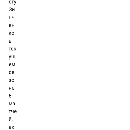
ету
Зи
нч
ен
ко
в
тек
ущ
ем
се
зо
не
8
ма
тче
й,
вк