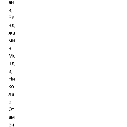
ан
и,
Бе
нд
жа
ми
н
Ме
нд
и,
Ни
ко
ла
с
От
ам
ен