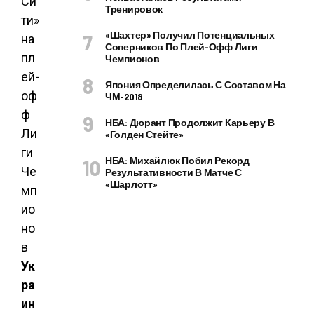
Тренировок
«Шахтер» Получил Потенциальных
Соперников По Плей-Офф Лиги
Чемпионов
Япония Определилась С Составом На
ЧМ-2018
НБА: Дюрант Продолжит Карьеру В
«Голден Стейте»
НБА: Михайлюк Побил Рекорд
Результативности В Матче С
«Шарлотт»
Ук
ра
ин