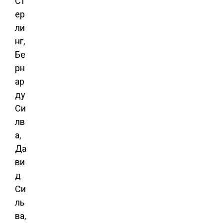
Ст
ер
ли
нг,
Бе
рн
ар
ду
Си
лв
а,
Да
ви
д
Си
ль
ва,