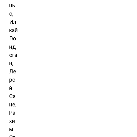
нь
о,
Ил
кай
Гю
нд
ога
н,
Ле
ро
й
Са
не,
Ра
хи
м