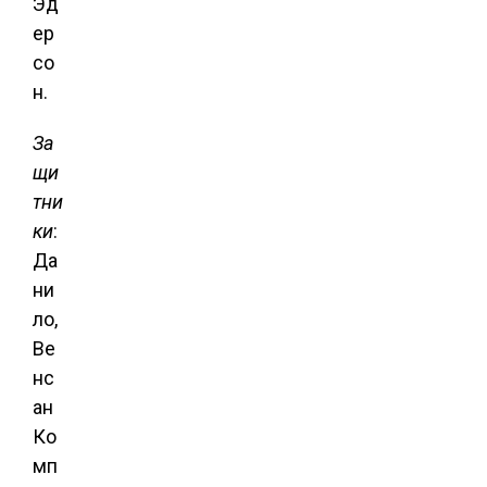
Эд
ер
со
н.
За
щи
тни
ки
:
Да
ни
ло,
Ве
нс
ан
Ко
мп