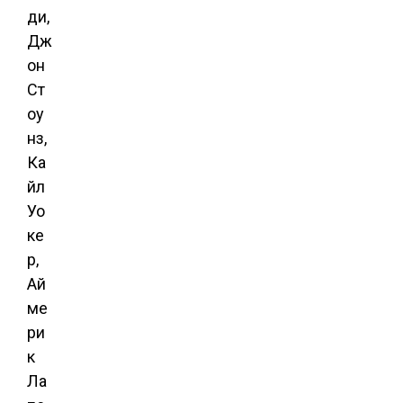
ди,
Дж
он
Ст
оу
нз,
Ка
йл
Уо
ке
р,
Ай
ме
ри
к
Ла