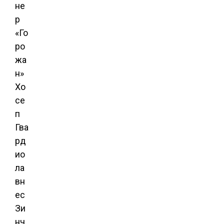
не
р
«Го
ро
жа
н»
Хо
се
п
Гва
рд
ио
ла
вн
ес
Зи
нч