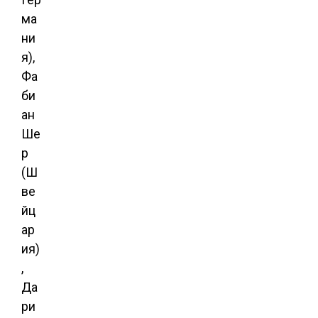
ма
ни
я),
Фа
би
ан
Ше
р
(Ш
ве
йц
ар
ия)
,
Да
ри