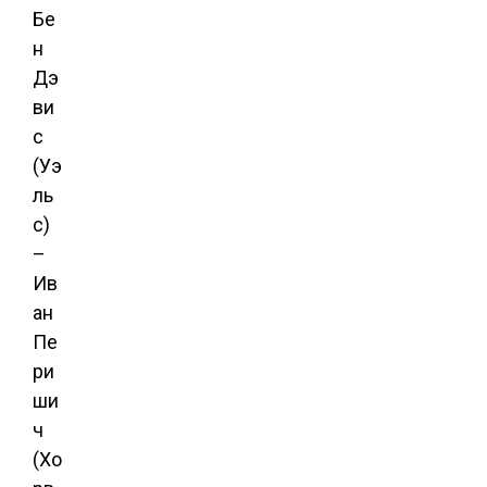
Бе
н
Дэ
ви
с
(Уэ
ль
с)
–
Ив
ан
Пе
ри
ши
ч
(Хо