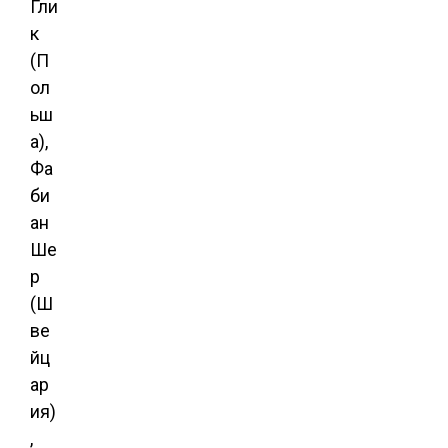
Гли
к
(П
ол
ьш
а),
Фа
би
ан
Ше
р
(Ш
ве
йц
ар
ия)
,