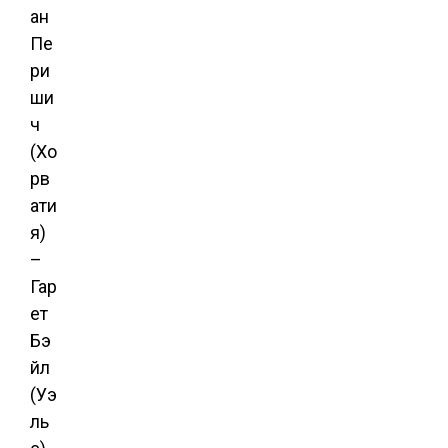
ан
Пе
ри
ши
ч
(Хо
рв
ати
я)
–
Гар
ет
Бэ
йл
(Уэ
ль