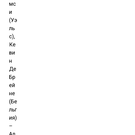
мс
и
(Уэ
ль
с),
Ке
ви
н
Де
Бр
ей
не
(Бе
льг
ия)
–
Ал