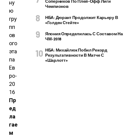
Соперников По Плей-Офф Лиги
Чемпионов
НБА: Дюрант Продолжит Карьеру В
«Голден Стейте»
Япония Определилась С Составом На
ЧМ-2018
НБА: Михайлюк Побил Рекорд
Результативности В Матче С
«Шарлотт»
Пр
ед
ла
гае
м