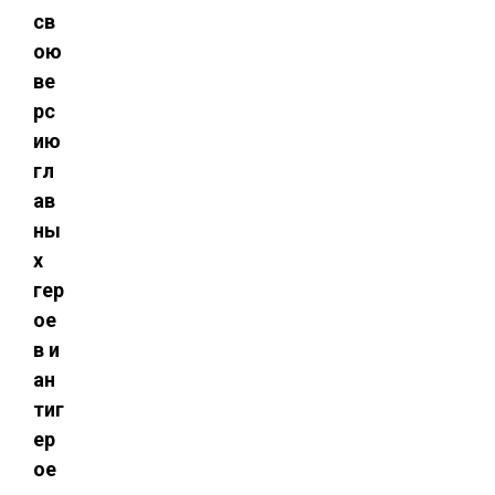
св
ою
ве
рс
ию
гл
ав
ны
х
гер
ое
в и
ан
тиг
ер
ое