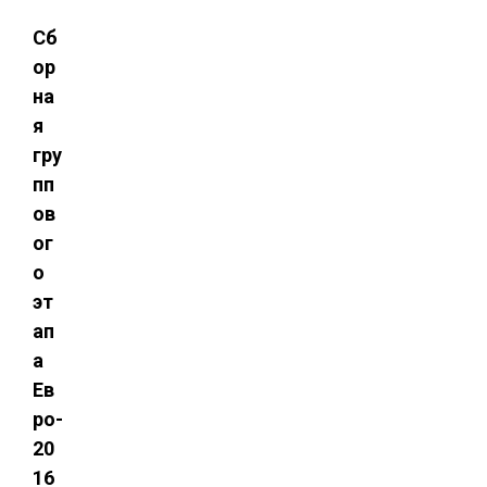
Сб
ор
на
я
гру
пп
ов
ог
о
эт
ап
а
Ев
ро-
20
16