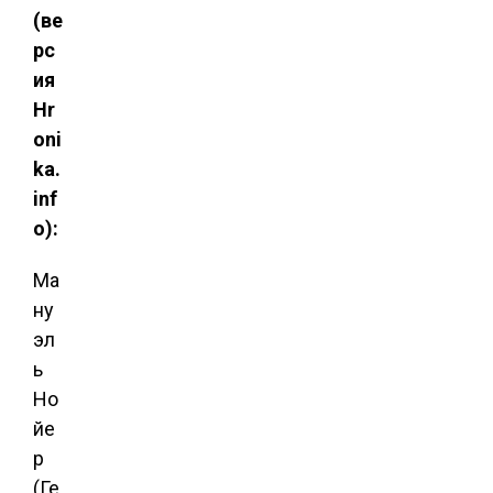
(ве
рс
ия
Hr
oni
ka.
inf
o):
Ма
ну
эл
ь
Но
йе
р
(Ге