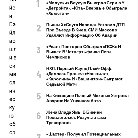
«Милуоки» Всухую Выиграл Серию У
«Детройта», «Юта» Впервые Обыграла
«Хьюстон»
Пьяный «слуга Народа» Устроил ДТП
При Въезде В Киев: СМИ Массово
Удаляют Информацию Об Аварии
«Реал» Повторно Обыграл «ПСЖ» И
Вышел В Четвертьфинал Лиги
Чемпионов
НХЛ. Первый Раунд Плей-Офф.
«Даллас» Прошел «Нэшвилл»,
«Каролина» И «Вашингтон» Сыграют
Седьмой Матч
На Киевщине Пьяный Механик Устроил
Аварию На Угнанном Авто
Жена Влада Ямы В Бикини
Похвасталась Результатами
Тренировок
«Шахтер» Получил Потенциальных