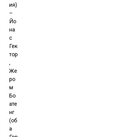
ия)
–
Йо
на
с
Гек
тор
,
Же
ро
м
Бо
ате
нг
(об
а
Гер