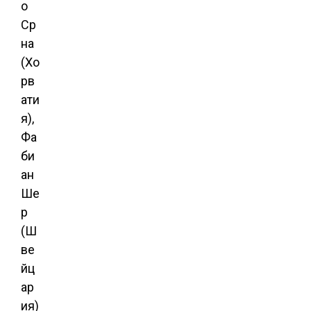
о
Ср
на
(Хо
рв
ати
я),
Фа
би
ан
Ше
р
(Ш
ве
йц
ар
ия)