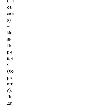
(Сл
ов
аки
я)
–
Ив
ан
Пе
ри
ши
ч
(Хо
рв
ати
я),
Ле
ди