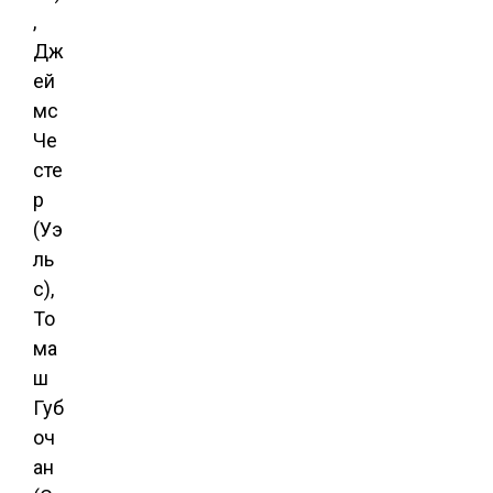
,
Дж
ей
мс
Че
сте
р
(Уэ
ль
с),
То
ма
ш
Губ
оч
ан