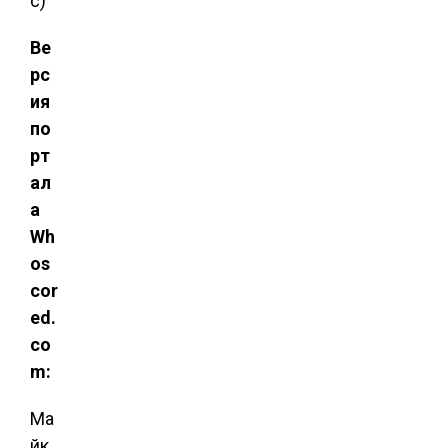
с)
Ве
рс
ия
по
рт
ал
а
Wh
os
cor
ed.
co
m:
Ма
йк