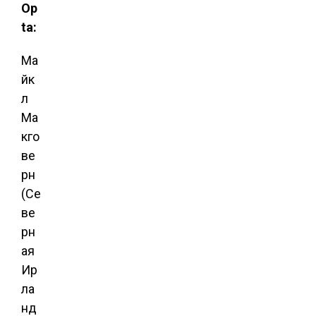
Op
ta:
Ма
йк
л
Ма
кго
ве
рн
(Се
ве
рн
ая
Ир
ла
нд