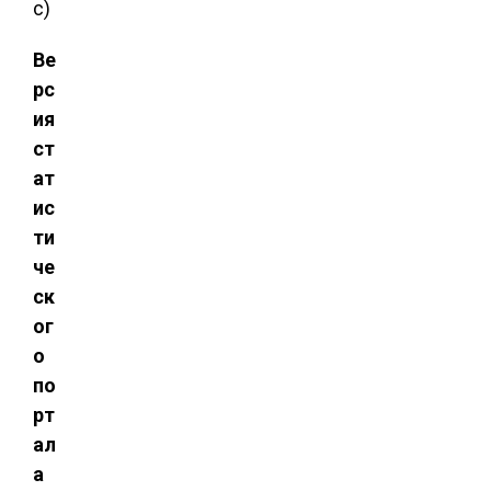
с)
Ве
рс
ия
ст
ат
ис
ти
че
ск
ог
о
по
рт
ал
а