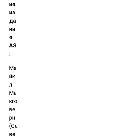
ия
из
да
ни
я
AS
:
Ма
йк
л
Ма
кго
ве
рн
(Се
ве