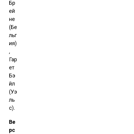
Бр
ей
не
(Бе
льг
ия)
,
Гар
ет
Бэ
йл
(Уэ
ль
с).
Ве
рс