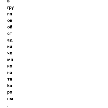
в
гру
пп
ов
ой
ст
ад
ии
че
мп
ио
на
та
Ев
ро
пы
.