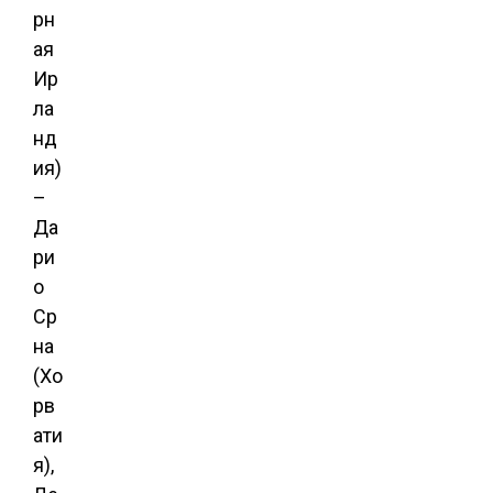
рн
ая
Ир
ла
нд
ия)
–
Да
ри
о
Ср
на
(Хо
рв
ати
я),