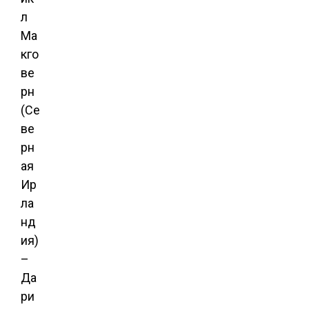
л
Ма
кго
ве
рн
(Се
ве
рн
ая
Ир
ла
нд
ия)
–
Да
ри