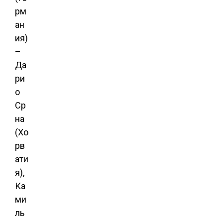
рм
ан
ия)
–
Да
ри
о
Ср
на
(Хо
рв
ати
я),
Ка
ми
ль