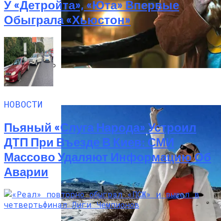
У «Детройта», «Юта» Впервые
Обыграла «Хьюстон»
«Веном 3» Получил Зловещее
Название И Ускоренную Премьеру
НОВОСТИ
Пьяный «слуга Народа» Устроил
ДТП При Въезде В Киев: СМИ
Массово Удаляют Информацию Об
Аварии