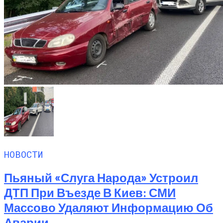
НОВОСТИ
Пьяный «слуга Народа» Устроил
ДТП При Въезде В Киев: СМИ
Массово Удаляют Информацию Об
Аварии