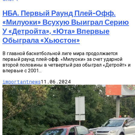
НБА. Первый Раунд Плей-Офф.
«Милуоки» Всухую Выиграл Серию
У «Детройта», «Юта» Впервые
Обыграла «Хьюстон»
В главной баскетбольной лиге мира продолжается
первый раунд плей-офф. «Милуоки» за счет ударной
второй половины в четвертый раз обыграл «Детройт» и
впервые с 2001...
importantnews
11.06.2024