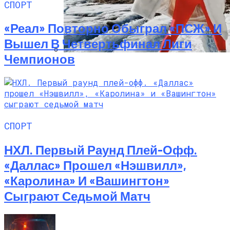
СПОРТ
«Реал» Повторно Обыграл «ПСЖ» И
Вышел В Четвертьфинал Лиги
Чемпионов
Семейное Наследие: Кейт Хадсон
Хранит Свои Наряды Для Дочери Рани
СПОРТ
НХЛ. Первый Раунд Плей-Офф.
«Даллас» Прошел «Нэшвилл»,
«Каролина» И «Вашингтон»
Сыграют Седьмой Матч