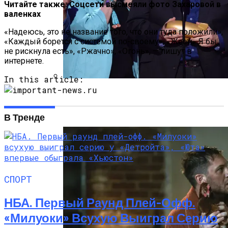
Читайте также: Соцсети высмеяли фото Захаровой в
валенках
«Надеюсь, это не название того, что они туда положили»,
«Каждый борется с системой по-своему», «Жесть. Я бы
не рискнула есть», «Ржачно», «Огонь», — пишут в
интернете.
In this article:
Тёмная Сторона Детских Шоу: Куда
Пропал Скандальный Создатель
Никелодеона
В Тренде
СПОРТ
НБА. Первый Раунд Плей-Офф.
«Милуоки» Всухую Выиграл Серию