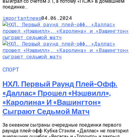
выиграл со счетом 3:1, а потому «ПСЖ» в домашнем
поединке...
importantnews
04.06.2024
СПОРТ
НХЛ. Первый Раунд Плей-Офф.
«Даллас» Прошел «Нэшвилл»,
«Каролина» И «Вашингтон»
Сыграют Седьмой Матч
За океаном сыграны очередные поединки первого
раунда плей-офф Кубка Стэнли. «Даллас» не повторил
вчерашних ошибок «Вегаса» и «Торонто» и закрыл