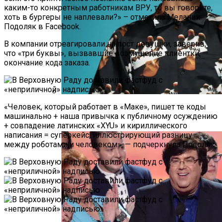
каким-то конкретным работникам ВРУ, то вы говорите,
хоть в бургеры не наплевали?» – отметила Мелании
Подоляк в Facebook.
В компании отреагировали на пост девушки, заверив,
что «три буквы», вызвавшие возмущение клиентки, —
окончание кода заказа.
«Человек, который работает в «Маке», пишет те коды
Дуэт Из Украины Выступит На
машинально + наша привычка к публичному осуждению
Легендарном Фестивале Coachella
+ совпадение латинских «XYU» и кириллического
написания = суперкейс, иллюстрирующий разницу
между роботами и человеком», — подчеркнула Подоляк.