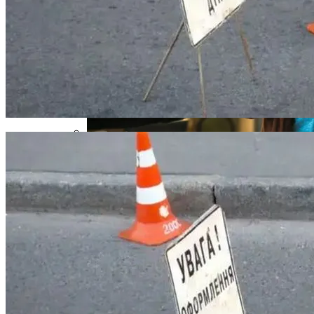
В Египте Госпитализировали 5-
Летнюю Украинку С Признаками
Изнасилования: Мать Отрицает
Насилие
«Веном 3» Получил Зловещее
Название И Ускоренную Премьеру