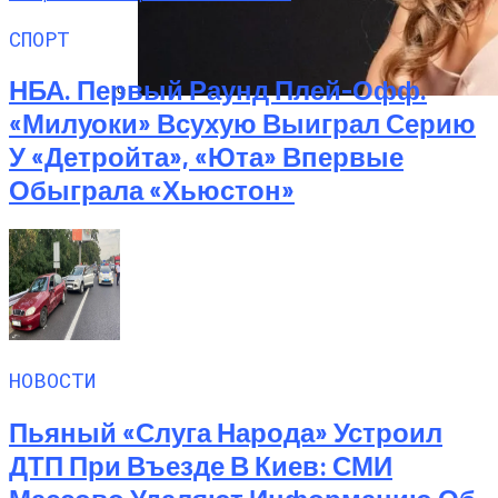
СПОРТ
НБА. Первый Раунд Плей-Офф.
«Милуоки» Всухую Выиграл Серию
Алёна Шоптенко Показала
Танцевальный Мастер-Класс На Пляже
У «Детройта», «Юта» Впервые
В Турции
Обыграла «Хьюстон»
НОВОСТИ
Пьяный «слуга Народа» Устроил
ДТП При Въезде В Киев: СМИ