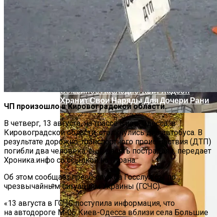
«Морковное» ДТП На Трассе Одесса-
Николаев: Столкнулись Два Грузовика
Семейное Наследие: Кейт Хадсон
Хранит Свои Наряды Для Дочери Рани
ЧП произошло в Кировоградской области.
В четверг, 13 августа, на трассе Киев-Одесса, в
Кировоградской области, столкнулись два автобуса. В
результате дорожно-транспортного происшествия (ДТП)
погибли два человека, еще десять пострадали, передает
Хроника.инфо со ссылкой на Страна.
Об этом сообщает пресс-служба Госслужбы по
чрезвычайным ситуациям Украины (ГСЧС).
Масштабный Пожар В Киевской
«13 августа в ГСЧС поступила информация, что
Многоэтажке: Пострадавший Попал В
на автодороге М-05 Киев-Одесса вблизи села Большие