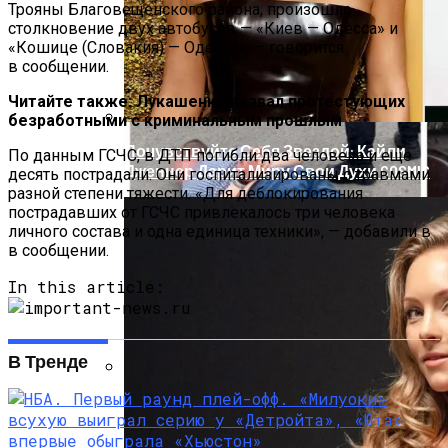
Реанимацию
Трояны Благовещенского района, произошло
столкновение двух автобусов — «Киев — Одесса» и
«Кошице (Словакия) — Одесса», — говорится
в сообщении.
Читайте также: Лукашенко назвал протестующих
безработными с криминальным прошлым
Почувствуйте Себя Звездой: Кайли
По данным ГСЧС, в ДТП погибли два человека и еще
Дженнер Дарит Миру Свои Духи COSMIC
десять пострадали. Они госпитализированы с травмами
разной степени тяжести. «Для деблокирования
пострадавших от ГСЧС привлекалось три человека
личного состава и одна единица техники», — добавили в
в сообщении.
In this article:
В Тренде
В Киеве У Копа, Подозреваемого В
Наркоторговле, Нашли Пистолет
Януковича