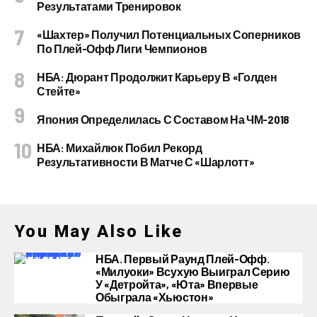
Результатами Тренировок
«Шахтер» Получил Потенциальных Соперников
По Плей-Офф Лиги Чемпионов
НБА: Дюрант Продолжит Карьеру В «Голден
Стейте»
Япония Определилась С Составом На ЧМ-2018
НБА: Михайлюк Побил Рекорд
Результативности В Матче С «Шарлотт»
You May Also Like
НБА. Первый Раунд Плей-Офф.
«Милуоки» Всухую Выиграл Серию
У «Детройта», «Юта» Впервые
Обыграла «Хьюстон»