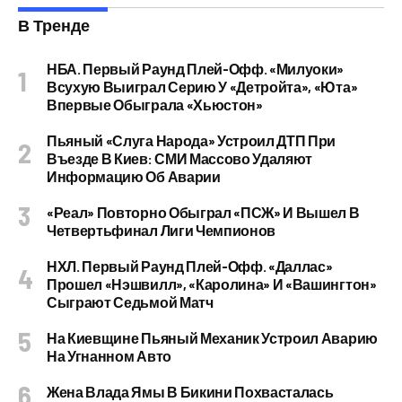
В Тренде
НБА. Первый Раунд Плей-Офф. «Милуоки»
Всухую Выиграл Серию У «Детройта», «Юта»
Впервые Обыграла «Хьюстон»
Пьяный «слуга Народа» Устроил ДТП При
Въезде В Киев: СМИ Массово Удаляют
Информацию Об Аварии
«Реал» Повторно Обыграл «ПСЖ» И Вышел В
Четвертьфинал Лиги Чемпионов
НХЛ. Первый Раунд Плей-Офф. «Даллас»
Прошел «Нэшвилл», «Каролина» И «Вашингтон»
Сыграют Седьмой Матч
На Киевщине Пьяный Механик Устроил Аварию
На Угнанном Авто
Жена Влада Ямы В Бикини Похвасталась