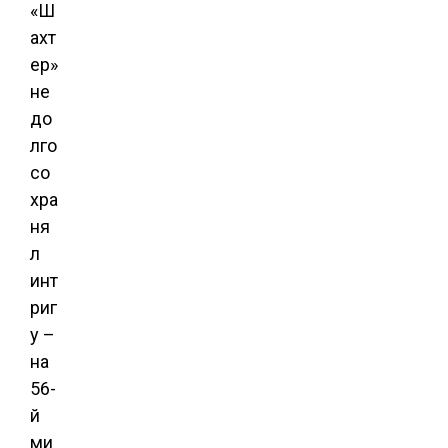
«Ш
ахт
ер»
не
до
лго
со
хра
ня
л
инт
риг
у –
на
56-
й
ми