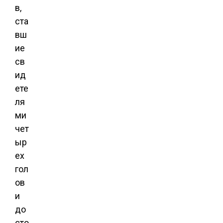
в,
ста
вш
ие
св
ид
ете
ля
ми
чет
ыр
ех
гол
ов
и
до
сто