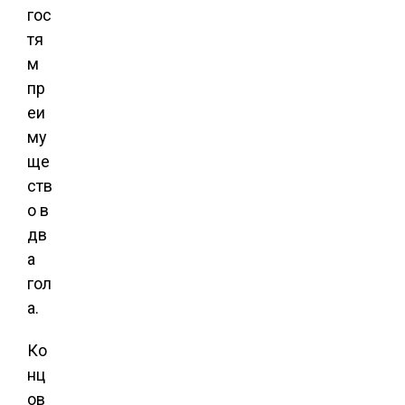
гос
тя
м
пр
еи
му
ще
ств
о в
дв
а
гол
а.
Ко
нц
ов