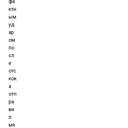
фе
ктн
ым
уд
ар
ом
по
сл
е
отс
кок
а
отп
ра
ви
л
мя