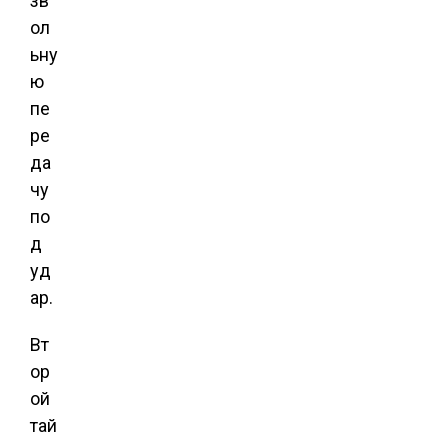
зв
ол
ьну
ю
пе
ре
да
чу
по
д
уд
ар.
Вт
ор
ой
тай