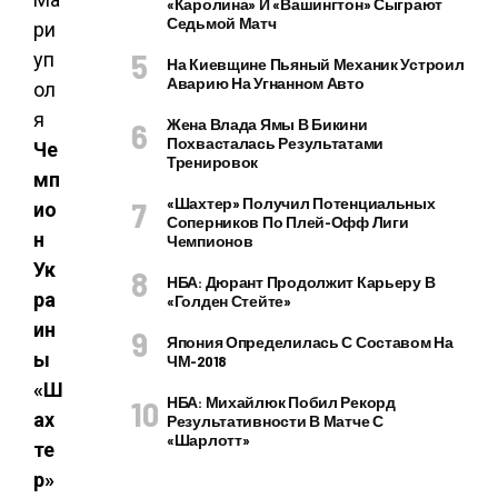
«Каролина» И «Вашингтон» Сыграют
Седьмой Матч
На Киевщине Пьяный Механик Устроил
Аварию На Угнанном Авто
Жена Влада Ямы В Бикини
Похвасталась Результатами
Че
Тренировок
мп
«Шахтер» Получил Потенциальных
ио
Соперников По Плей-Офф Лиги
н
Чемпионов
Ук
НБА: Дюрант Продолжит Карьеру В
ра
«Голден Стейте»
ин
Япония Определилась С Составом На
ы
ЧМ-2018
«Ш
НБА: Михайлюк Побил Рекорд
ах
Результативности В Матче С
«Шарлотт»
те
р»