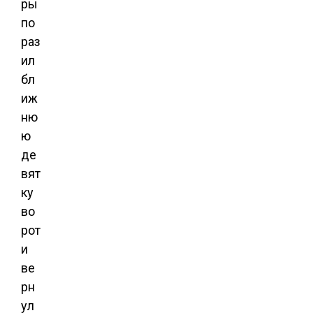
ры
по
раз
ил
бл
иж
ню
ю
де
вят
ку
во
рот
и
ве
рн
ул