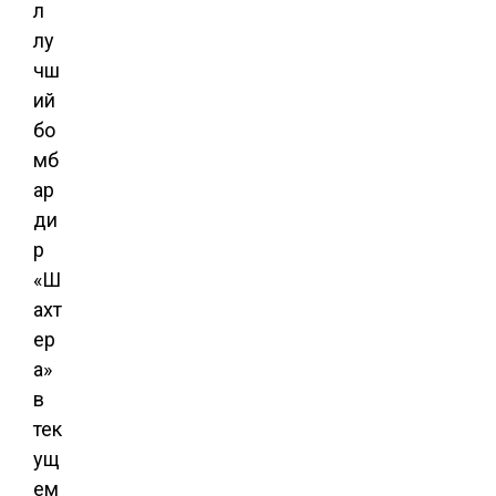
л
лу
чш
ий
бо
мб
ар
ди
р
«Ш
ахт
ер
а»
в
тек
ущ
ем