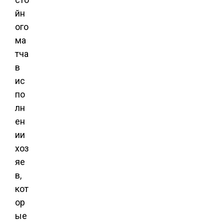
йн
ого
ма
тча
в
ис
по
лн
ен
ии
хоз
яе
в,
кот
ор
ые