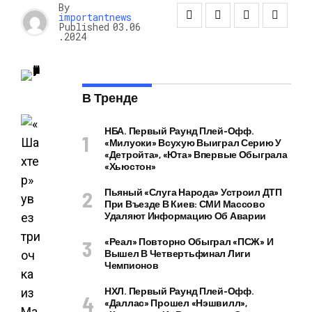
By
importantnews
Published
03.06
.2024
В Тренде
НБА. Первый Раунд Плей-Офф.
«Милуоки» Всухую Выиграл Серию У
«Детройта», «Юта» Впервые Обыграла
«Хьюстон»
Пьяный «слуга Народа» Устроил ДТП
При Въезде В Киев: СМИ Массово
Удаляют Информацию Об Аварии
«Реал» Повторно Обыграл «ПСЖ» И
Вышел В Четвертьфинал Лиги
Чемпионов
НХЛ. Первый Раунд Плей-Офф.
«Даллас» Прошел «Нэшвилл»,