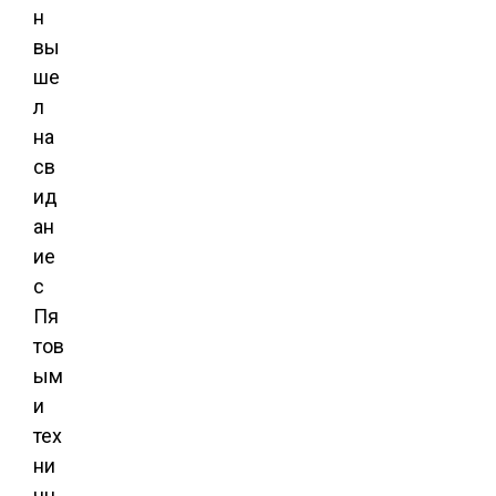
н
вы
ше
л
на
св
ид
ан
ие
с
Пя
тов
ым
и
тех
ни
чн