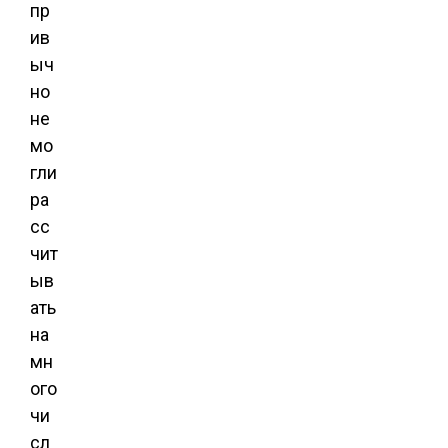
пр
ив
ыч
но
не
мо
гли
ра
сс
чит
ыв
ать
на
мн
ого
чи
сл