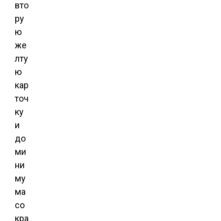
вто
ру
ю
же
лту
ю
кар
точ
ку
и
до
ми
ни
му
ма
со
кра