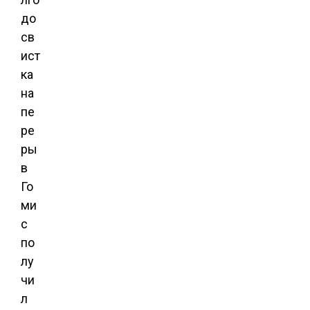
до
св
ист
ка
на
пе
ре
ры
в
Го
ми
с
по
лу
чи
л