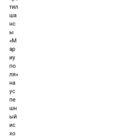
тил
ша
нс
ы
«М
ар
иу
по
ля»
на
ус
пе
шн
ый
ис
хо