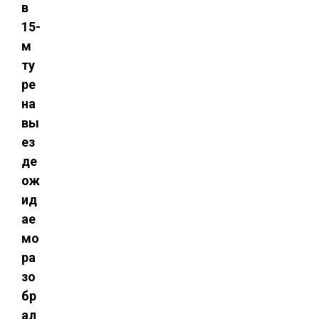
в
15-
м
ту
ре
на
вы
ез
де
ож
ид
ае
мо
ра
зо
бр
ал