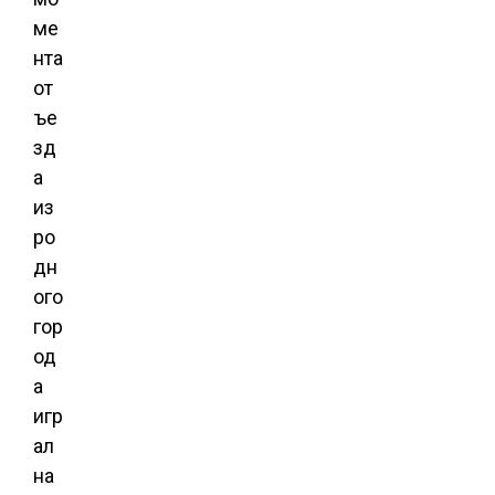
ме
нта
от
ъе
зд
а
из
ро
дн
ого
гор
од
а
игр
ал
на