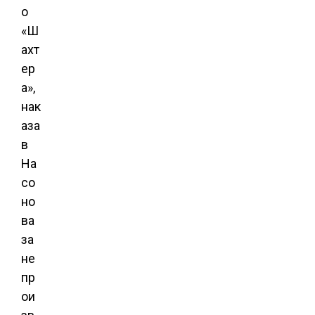
о
«Ш
ахт
ер
а»,
нак
аза
в
На
со
но
ва
за
не
пр
ои