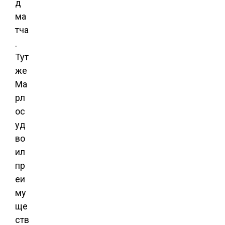
д
ма
тча
.
Тут
же
Ма
рл
ос
уд
во
ил
пр
еи
му
ще
ств