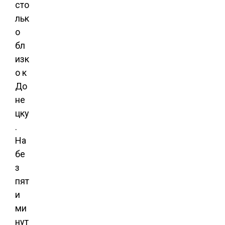
сто
льк
о
бл
изк
о к
До
не
цку
.
На
бе
з
пят
и
ми
нут