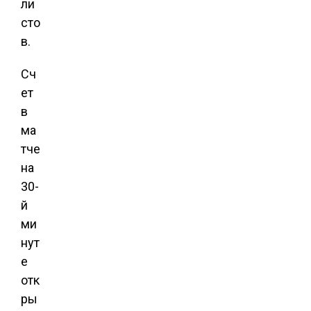
ли
сто
в.
Сч
ет
в
ма
тче
на
30-
й
ми
нут
е
отк
ры