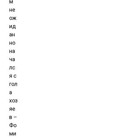
м
не
ож
ид
ан
но
на
ча
лс
я с
гол
а
хоз
яе
в –
Фо
ми