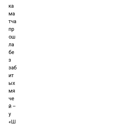
ка
ма
тча
пр
ош
ла
бе
з
заб
ит
ых
мя
че
й –
у
«Ш