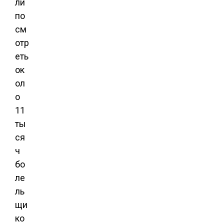
ли
по
см
отр
еть
ок
ол
о
11
ты
ся
ч
бо
ле
ль
щи
ко