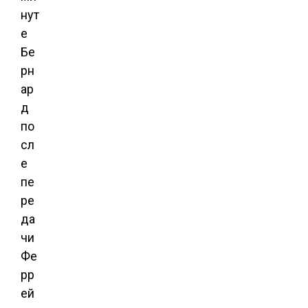
нут
е
Бе
рн
ар
д
по
сл
е
пе
ре
да
чи
Фе
рр
ей