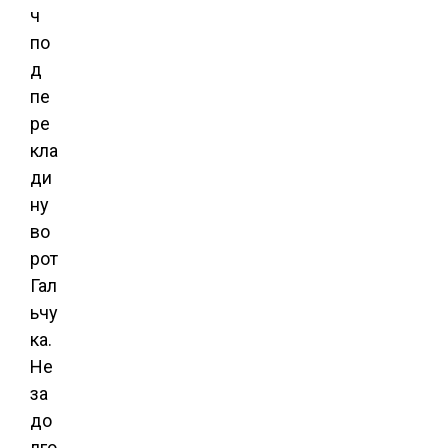
ч
по
д
пе
ре
кла
ди
ну
во
рот
Гал
ьчу
ка.
Не
за
до
лго