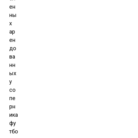
ен
ны
х
ар
ен
до
ва
нн
ых
у
со
пе
рн
ика
фу
тбо