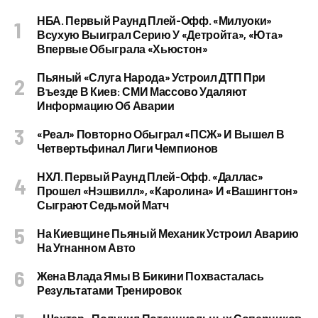
НБА. Первый Раунд Плей-Офф. «Милуоки»
Всухую Выиграл Серию У «Детройта», «Юта»
Впервые Обыграла «Хьюстон»
Пьяный «слуга Народа» Устроил ДТП При
Въезде В Киев: СМИ Массово Удаляют
Информацию Об Аварии
«Реал» Повторно Обыграл «ПСЖ» И Вышел В
Четвертьфинал Лиги Чемпионов
НХЛ. Первый Раунд Плей-Офф. «Даллас»
Прошел «Нэшвилл», «Каролина» И «Вашингтон»
Сыграют Седьмой Матч
На Киевщине Пьяный Механик Устроил Аварию
На Угнанном Авто
Жена Влада Ямы В Бикини Похвасталась
Результатами Тренировок