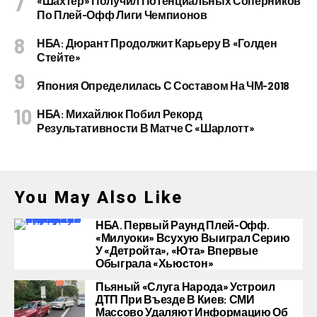
«Шахтер» Получил Потенциальных Соперников
По Плей-Офф Лиги Чемпионов
НБА: Дюрант Продолжит Карьеру В «Голден
Стейте»
Япония Определилась С Составом На ЧМ-2018
НБА: Михайлюк Побил Рекорд
Результативности В Матче С «Шарлотт»
You May Also Like
НБА. Первый Раунд Плей-Офф.
«Милуоки» Всухую Выиграл Серию
У «Детройта», «Юта» Впервые
Обыграла «Хьюстон»
Пьяный «слуга Народа» Устроил
ДТП При Въезде В Киев: СМИ
Массово Удаляют Информацию Об