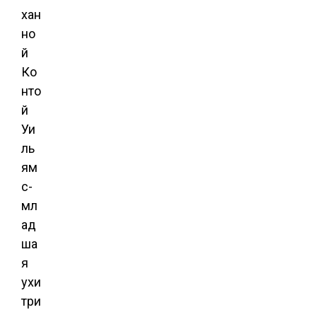
хан
но
й
Ко
нто
й
Уи
ль
ям
с-
мл
ад
ша
я
ухи
три