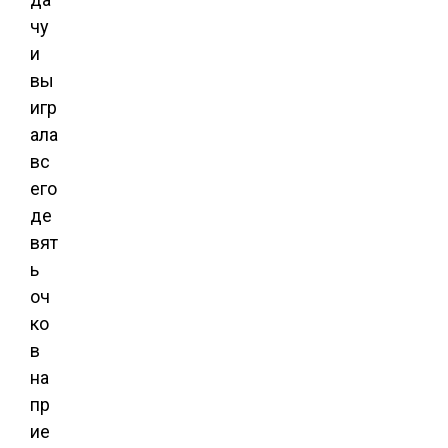
чу
и
вы
игр
ала
вс
его
де
вят
ь
оч
ко
в
на
пр
ие