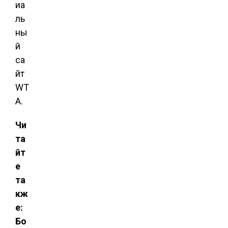
иа
ль
ны
й
са
йт
WT
A.
Чи
та
йт
е
та
кж
е:
Бо