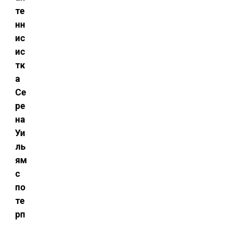
те
нн
ис
ис
тк
а
Се
ре
на
Уи
ль
ям
с
по
те
рп