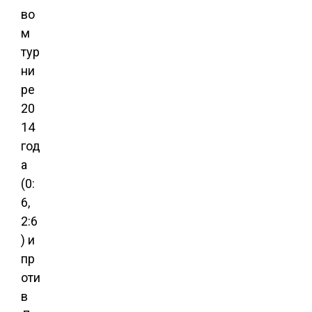
во
м
тур
ни
ре
20
14
год
а
(0:
6,
2:6
) и
пр
оти
в