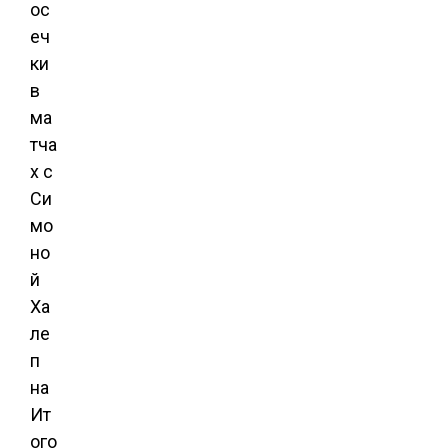
ос
еч
ки
в
ма
тча
х с
Си
мо
но
й
Ха
ле
п
на
Ит
ого