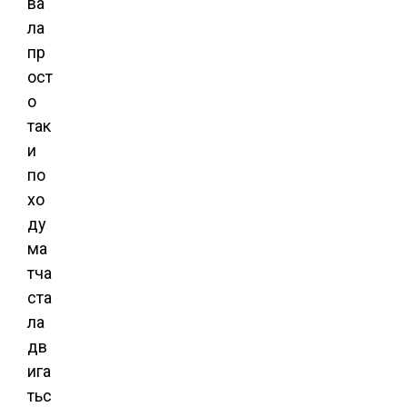
ва
ла
пр
ост
о
так
и
по
хо
ду
ма
тча
ста
ла
дв
ига
тьс