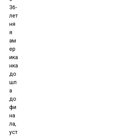
36-
лет
ня
я
ам
ер
ика
нка
до
шл
а
до
фи
на
ла,
уст