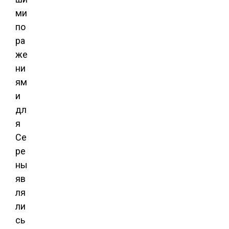
ми
по
ра
же
ни
ям
и
дл
я
Се
ре
ны
яв
ля
ли
сь