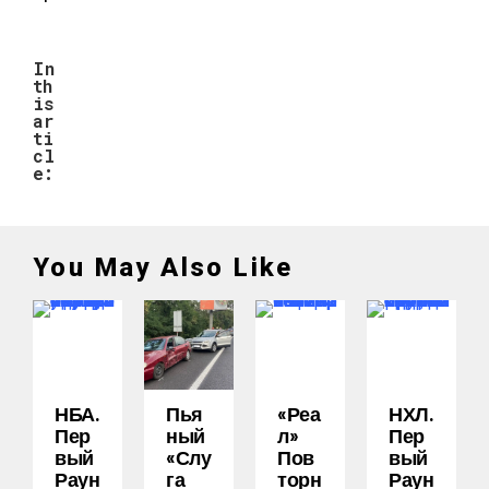
In
th
is
ar
ti
cl
e:
You May Also Like
НБА.
Пья
«Реа
НХЛ.
Пер
Ный
Л»
Пер
Вый
«слу
Пов
Вый
Раун
Га
Торн
Раун