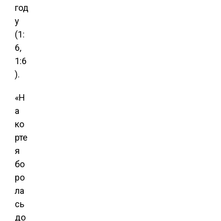
год
у
(1:
6,
1:6
).
«Н
а
ко
рте
я
бо
ро
ла
сь
до