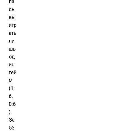
ла
сь
вы
игр
ать
ли
шь
од
ин
гей
м
(1:
6,
0:6
).
За
53