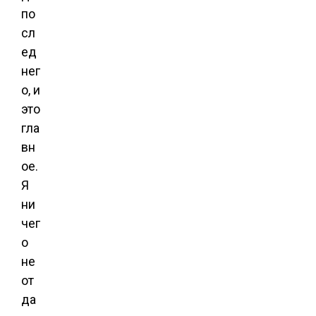
по
сл
ед
нег
о, и
это
гла
вн
ое.
Я
ни
чег
о
не
от
да