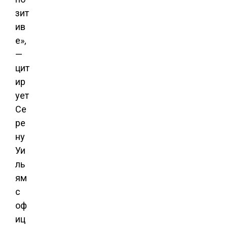
зит
ив
е»,
—
цит
ир
ует
Се
ре
ну
Уи
ль
ям
с
оф
иц