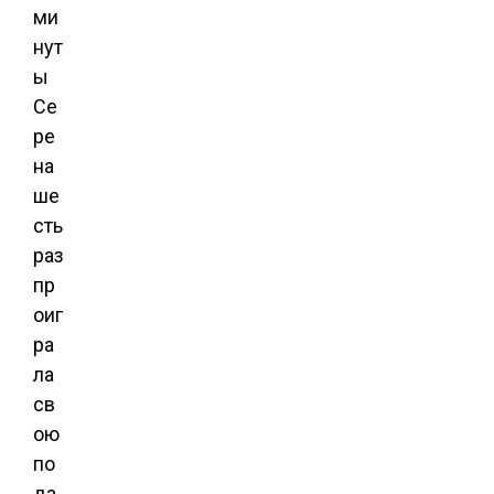
ми
нут
ы
Се
ре
на
ше
сть
раз
пр
оиг
ра
ла
св
ою
по
да