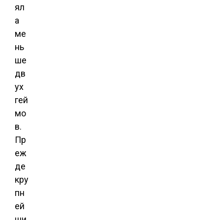
ял
а
ме
нь
ше
дв
ух
гей
мо
в.
Пр
еж
де
кру
пн
ей
ши