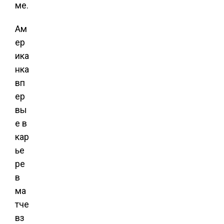
ме.
Ам
ер
ика
нка
вп
ер
вы
е в
кар
ье
ре
в
ма
тче
вз