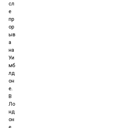
сл
е
пр
ор
ыв
а
на
Уи
мб
лд
он
е.
В
Ло
нд
он
е