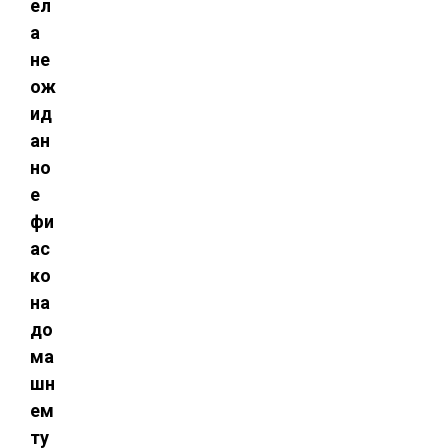
ел
а
не
ож
ид
ан
но
е
фи
ас
ко
на
до
ма
шн
ем
ту