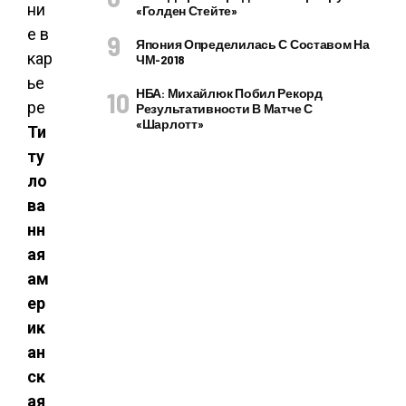
«Голден Стейте»
Япония Определилась С Составом На
ЧМ-2018
НБА: Михайлюк Побил Рекорд
Результативности В Матче С
«Шарлотт»
Ти
ту
ло
ва
нн
ая
ам
ер
ик
ан
ск
ая