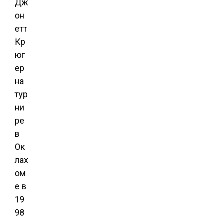
Дж
он
етт
Кр
юг
ер
на
тур
ни
ре
в
Ок
лах
ом
е в
19
98