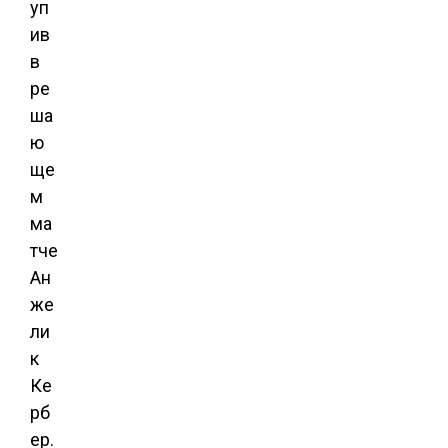
уп
ив
в
ре
ша
ю
ще
м
ма
тче
Ан
же
ли
к
Ке
рб
ер.