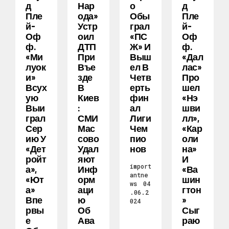
Д
Нар
О
Д
Пле
Ода»
Обы
Пле
Й-
Устр
Грал
Й-
Оф
Оил
«ПС
Оф
Ф.
ДТП
Ж» И
Ф.
«Ми
При
Выш
«Дал
Луок
Въе
Ел В
Лас»
И»
Зде
Четв
Про
Всух
В
Ерть
Шел
Ую
Киев
Фин
«Нэ
Выи
:
Ал
Шви
Грал
СМИ
Лиги
Лл»,
Сер
Мас
Чем
«Кар
Ию У
Сово
Пио
Оли
«Дет
Удал
Нов
На»
Ройт
Яют
И
import
А»,
Инф
«Ва
antne
«Ют
Орм
Шин
ws
04
А»
Аци
Гтон
.06.2
Впе
Ю
»
024
Рвы
Об
Сыг
Е
Ава
Раю