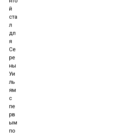
нто
й
ста
л
дл
я
Се
ре
ны
Уи
ль
ям
с
пе
рв
ым
по