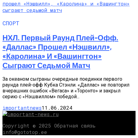
СПОРТ
НХЛ. Первый Раунд Плей-Офф.
«Даллас» Прошел «Нэшвилл»,
«Каролина» И «Вашингтон»
Сыграют Седьмой Матч
За океаном сыграны очередные поединки первого
раунда плей-офф Кубка Стэнли. «Даллас» не повторил
вчерашних ошибок «Вегаса» и «Торонто» и закрыл
серию с «Нэшвиллом» победой...
importantnews
11.06.2024
Copyright © 2025 Обратная связь
info@gototop.ee