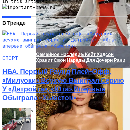
In this article:
Изнасилования: Мать Отрицает
Насилие
В Тренде
Семейное Наследие: Кейт Хадсон
СПОРТ
Хранит Свои Наряды Для Дочери Рани
НБА. Первый Раунд Плей-Офф.
«Милуоки» Всухую Выиграл Серию
У «Детройта», «Юта» Впервые
Обыграла «Хьюстон»
«Морковное» ДТП На Трассе Одесса-
Николаев: Столкнулись Два Грузовика