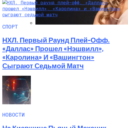
СПОРТ
Алёна Шоптенко Показала
Танцевальный Мастер-Класс На Пляже
НХЛ. Первый Раунд Плей-Офф.
В Турции
«Даллас» Прошел «Нэшвилл»,
«Каролина» И «Вашингтон»
Сыграют Седьмой Матч
НОВОСТИ
На Киевщине Пьяный Механик