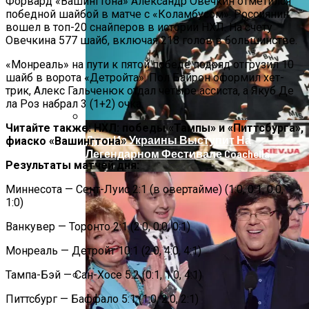
Форвард «Вашингтона» Александр Овечкин отметился
победной шайбой в матче с «Коламбусом». Россиянин
На Донбассе Во Время Тушения
вошел в топ-20 снайперов в истории НХЛ. На счету
Пожара Погибли Двое Военных
Овечкина 577 шайб, включая 218 голов в большинстве.
«Монреаль» на пути к пятой победе подряд отгрузил 10
шайб в ворота «Детройта». Пол Байрон оформил хет-
трик, Алекс Гальченюк отдал четыре ассиста, а Якуб Де
ла Роз набрал 3 (1+2) очка.
Читайте также: НХЛ: победы «Тампы» и «Питтсбурга»,
Дуэт Из Украины Выступит На
фиаско «Вашингтона»
Легендарном Фестивале Coachella
Результаты матчей дня:
Миннесота — Сент-Луис 2:1 (в овертайме) (1:0, 0:1, 0:0,
1:0)
Ванкувер — Торонто 2:1 (2:0, 0:0, 0:1)
Монреаль — Детройт 10:1 (2:0, 4:0, 4:1)
Тампа-Бэй — Сан-Хосе 5:2 (0:1, 1:0, 4:1)
Под Киевом Мотоцикл Влетел В
Питтсбург — Баффало 5:1 (1:0, 2:0, 2:1)