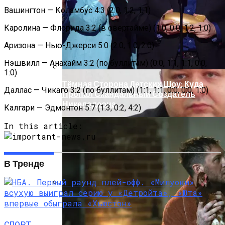
Легковушку: Двое Погибших
Вашингтон — Коламбус 4:3 (2:0, 1:2, 1:1)
Каролина — Флорида 3:2 (в овертайме) (1:0, 0:0, 1:2, 1:0)
Аризона — Нью-Джерси 5:0 (2:0, 1:0, 2:0)
Нэшвилл — Анахайм 3:2 (по буллитам) (0:0, 1:1, 1:1, 0:0,
1:0)
Тёмная Сторона Детских Шоу: Куда
Даллас — Чикаго 3:2 (по буллитам) (1:1, 1:1, 0:0, 0:0, 1:0)
Пропал Скандальный Создатель
Никелодеона
Калгари — Эдмонтон 5:7 (1:3, 0:2, 4:2)
In this article:
В Тренде
Прокурор Хмельницкой Области Умер
От Осложнений Коронавируса
СПОРТ