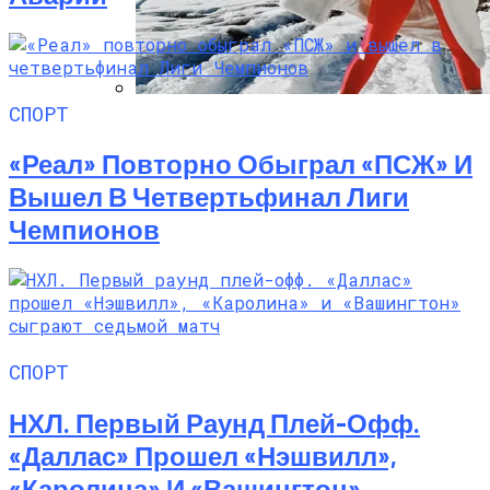
СПОРТ
Семейное Наследие: Кейт Хадсон
Хранит Свои Наряды Для Дочери Рани
«Реал» Повторно Обыграл «ПСЖ» И
Вышел В Четвертьфинал Лиги
Чемпионов
СПОРТ
НХЛ. Первый Раунд Плей-Офф.
«Даллас» Прошел «Нэшвилл»,
«Каролина» И «Вашингтон»