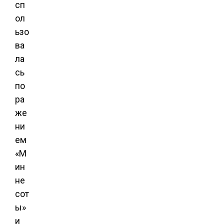
сп
ол
ьзо
ва
ла
сь
по
ра
же
ни
ем
«М
ин
не
сот
ы»
и