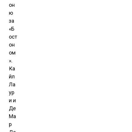
он
ю
за
«Б
ост
он
ом
».
Ка
йл
Ла
ур
и и
Де
Ма
р