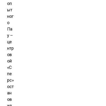
оп
ыт
ног
о
Па
у –
це
нтр
ов
ой
«С
пе
рс»
ост
ан
ов
ил