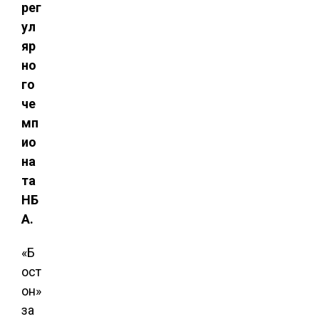
рег
ул
яр
но
го
че
мп
ио
на
та
НБ
А.
«Б
ост
он»
за