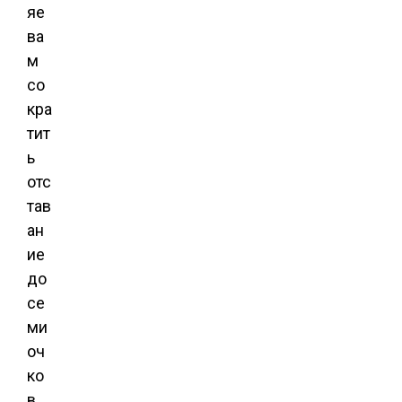
яе
ва
м
со
кра
тит
ь
отс
тав
ан
ие
до
се
ми
оч
ко
в.