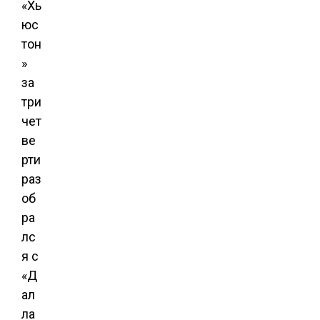
«Хь
юс
тон
»
за
три
чет
ве
рти
раз
об
ра
лс
я с
«Д
ал
ла