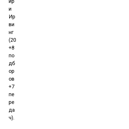
йр
и
Ир
ви
нг
(20
+8
по
дб
ор
ов
+7
пе
ре
да
ч).