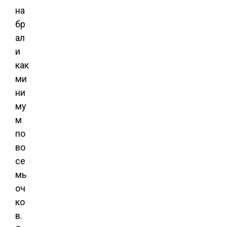
на
бр
ал
и
как
ми
ни
му
м
по
во
се
мь
оч
ко
в.