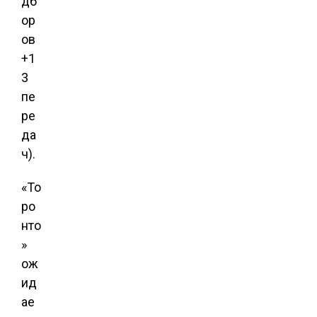
дб
ор
ов
+1
3
пе
ре
да
ч).
«То
ро
нто
»
ож
ид
ае