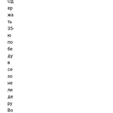
Од
ер
жа
ть
35-
ю
по
бе
ду
в
се
зо
не
ли
де
ру
Во