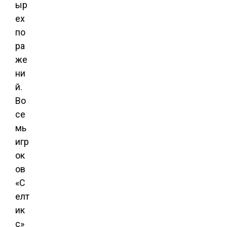
ыр
ех
по
ра
же
ни
й.
Во
се
мь
игр
ок
ов
«С
елт
ик
с»