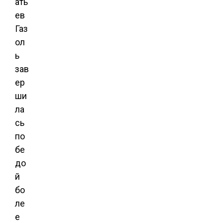
ать
ев
Газ
ол
ь
зав
ер
ши
ла
сь
по
бе
до
й
бо
ле
е