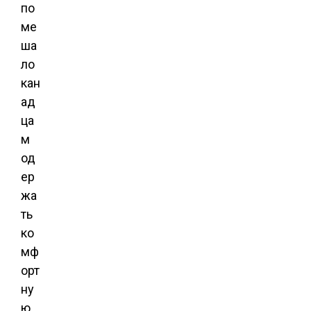
по
ме
ша
ло
кан
ад
ца
м
од
ер
жа
ть
ко
мф
орт
ну
ю