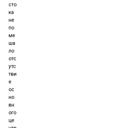
сто
ка
не
по
ме
ша
ло
отс
утс
тви
е
ос
но
вн
ого
це
нтр