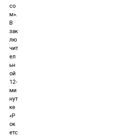
со
м».
В
зак
лю
чит
ел
ьн
ой
12-
ми
нут
ке
«Р
ок
етс