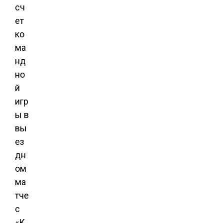
сч
ет
ко
ма
нд
но
й
игр
ы в
вы
ез
дн
ом
ма
тче
с
«К