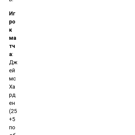
Иг
ро
к
ма
тч
а
:
Дж
ей
мс
Ха
рд
ен
(25
+5
по