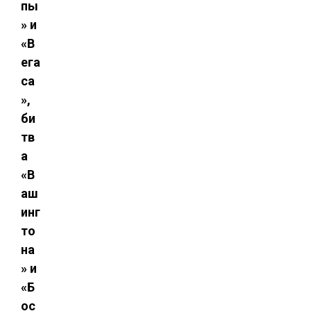
пы
» и
«В
ега
са
»,
би
тв
а
«В
аш
инг
то
на
» и
«Б
ос