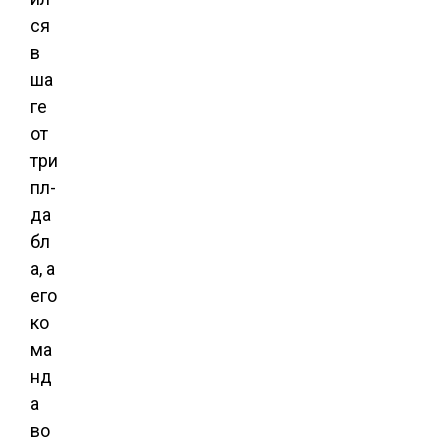
ся
в
ша
ге
от
три
пл-
да
бл
а, а
его
ко
ма
нд
а
во