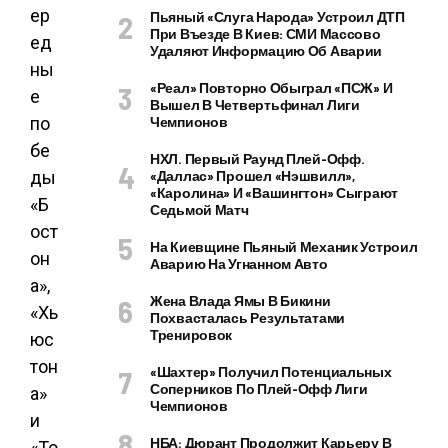
Пьяный «слуга Народа» Устроил ДТП
При Въезде В Киев: СМИ Массово
Удаляют Информацию Об Аварии
«Реал» Повторно Обыграл «ПСЖ» И
Вышел В Четвертьфинал Лиги
Чемпионов
НХЛ. Первый Раунд Плей-Офф.
«Даллас» Прошел «Нэшвилл»,
«Каролина» И «Вашингтон» Сыграют
Седьмой Матч
На Киевщине Пьяный Механик Устроил
Аварию На Угнанном Авто
Жена Влада Ямы В Бикини
Похвасталась Результатами
Тренировок
«Шахтер» Получил Потенциальных
Соперников По Плей-Офф Лиги
Чемпионов
НБА: Дюрант Продолжит Карьеру В