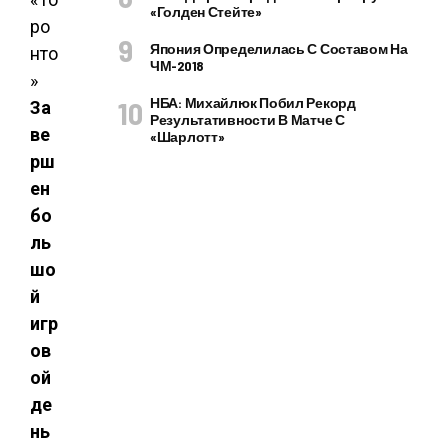
«Голден Стейте»
Япония Определилась С Составом На
ЧМ-2018
НБА: Михайлюк Побил Рекорд
За
Результативности В Матче С
ве
«Шарлотт»
рш
ен
бо
ль
шо
й
игр
ов
ой
де
нь