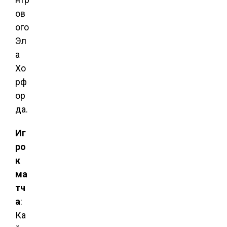
ов
ого
Эл
а
Хо
рф
ор
да.
Иг
ро
к
ма
тч
а
:
Ка