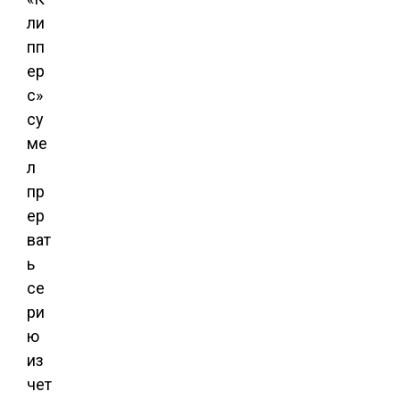
ли
пп
ер
с»
су
ме
л
пр
ер
ват
ь
се
ри
ю
из
чет