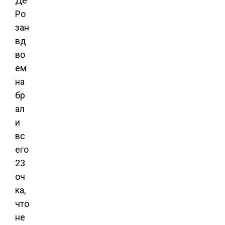
Де
Ро
зан
вд
во
ем
на
бр
ал
и
вс
его
23
оч
ка,
что
не