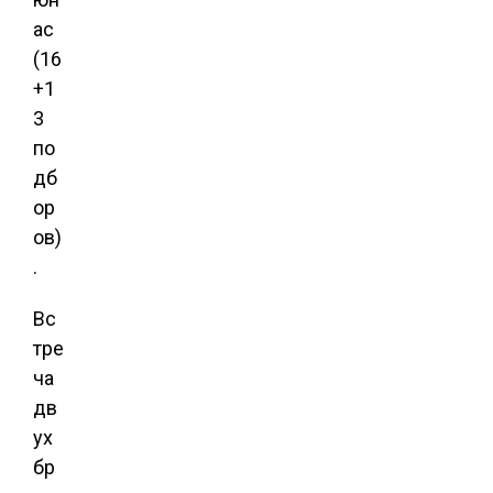
ас
(16
+1
3
по
дб
ор
ов)
.
Вс
тре
ча
дв
ух
бр