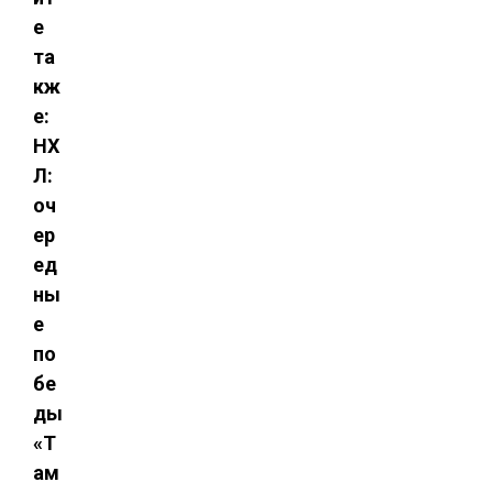
е
та
кж
е:
НХ
Л:
оч
ер
ед
ны
е
по
бе
ды
«Т
ам