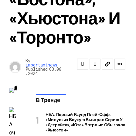
«Хьюстона» И
«Торонто»
By
importantnews
Published
03.06
.2024
В Тренде
НБА. Первый Раунд Плей-Офф.
«Милуоки» Всухую Выиграл Серию У
«Детройта», «Юта» Впервые Обыграла
«Хьюстон»