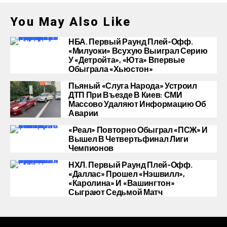
You May Also Like
НБА. Первый Раунд Плей-Офф.
«Милуоки» Всухую Выиграл Серию
У «Детройта», «Юта» Впервые
Обыграла «Хьюстон»
Пьяный «слуга Народа» Устроил
ДТП При Въезде В Киев: СМИ
Массово Удаляют Информацию Об
Аварии
«Реал» Повторно Обыграл «ПСЖ» И
Вышел В Четвертьфинал Лиги
Чемпионов
НХЛ. Первый Раунд Плей-Офф.
«Даллас» Прошел «Нэшвилл»,
«Каролина» И «Вашингтон»
Сыграют Седьмой Матч