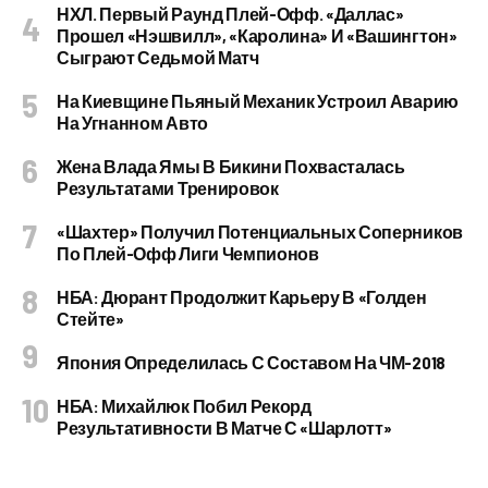
НХЛ. Первый Раунд Плей-Офф. «Даллас»
Прошел «Нэшвилл», «Каролина» И «Вашингтон»
Сыграют Седьмой Матч
На Киевщине Пьяный Механик Устроил Аварию
На Угнанном Авто
Жена Влада Ямы В Бикини Похвасталась
Результатами Тренировок
«Шахтер» Получил Потенциальных Соперников
По Плей-Офф Лиги Чемпионов
НБА: Дюрант Продолжит Карьеру В «Голден
Стейте»
Япония Определилась С Составом На ЧМ-2018
НБА: Михайлюк Побил Рекорд
Результативности В Матче С «Шарлотт»