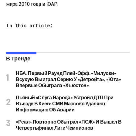
мира 2010 года в ЮАР.
In this article:
В Тренде
НБА. Первый Раунд Плей-Офф. «Милуоки»
Всухую Выиграл Серию У «Детройта», «Юта»
Впервые Обыграла «Хьюстон»
Пьяный «слуга Народа» Устроил ДТП При
Въезде В Киев: СМИ Массово Удаляют
Информацию Об Аварии
«Реал» Повторно Обыграл «ПСЖ» И Вышел В
Четвертьфинал Лиги Чемпионов