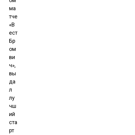
ом
ма
тче
«В
ест
Бр
ом
ви
ч»,
вы
да
л
лу
чш
ий
ста
рт