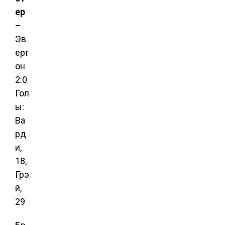
ер
–
Эв
ерт
он
2:0
Гол
ы:
Ва
рд
и,
18,
Грэ
й,
29