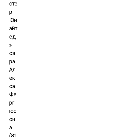
сте
р
Юн
айт
ед
»
сэ
ра
Ал
ек
са
Фе
рг
юс
он
а
(81