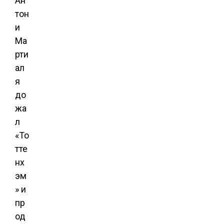
Ан
тон
и
Ма
рти
ал
я
до
жа
л
«То
тте
нх
эм
» и
пр
од