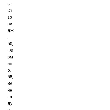
ы:
Ст
ар
ри
дж
,
50,
Фи
рм
ин
о,
58,
Ве
йн
ал
ду
м,