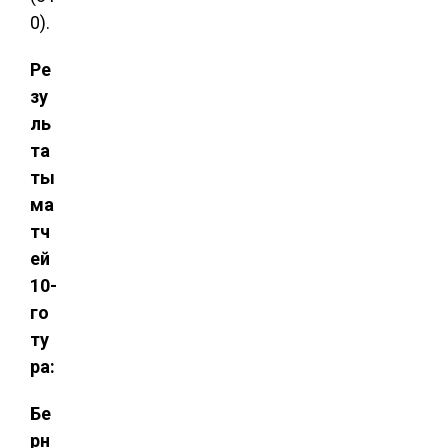
0).
Ре
зу
ль
та
ты
ма
тч
ей
10-
го
ту
ра:
Бе
рн