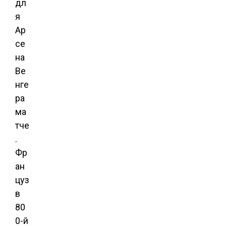
дл
я
Ар
се
на
Ве
нге
ра
ма
тче
.
Фр
ан
цуз
в
80
0-й