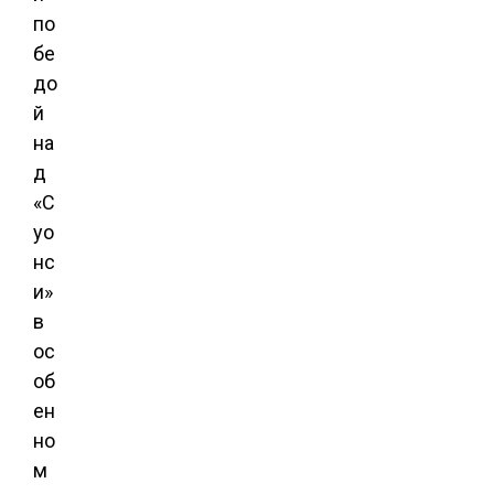
по
бе
до
й
на
д
«С
уо
нс
и»
в
ос
об
ен
но
м