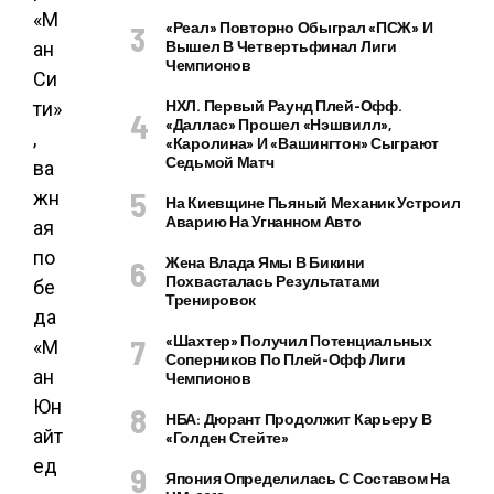
«Реал» Повторно Обыграл «ПСЖ» И
Вышел В Четвертьфинал Лиги
Чемпионов
НХЛ. Первый Раунд Плей-Офф.
«Даллас» Прошел «Нэшвилл»,
«Каролина» И «Вашингтон» Сыграют
Седьмой Матч
На Киевщине Пьяный Механик Устроил
Аварию На Угнанном Авто
Жена Влада Ямы В Бикини
Похвасталась Результатами
Тренировок
«Шахтер» Получил Потенциальных
Соперников По Плей-Офф Лиги
Чемпионов
НБА: Дюрант Продолжит Карьеру В
«Голден Стейте»
Япония Определилась С Составом На