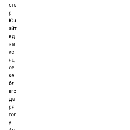
сте
р
Юн
айт
ед
» в
ко
нц
ов
ке
бл
аго
да
ря
гол
у