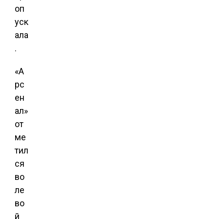
оп
уск
ала
.
«А
рс
ен
ал»
от
ме
тил
ся
во
ле
во
й