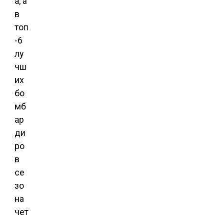
а, а
в
топ
-6
лу
чш
их
бо
мб
ар
ди
ро
в
се
зо
на
чет