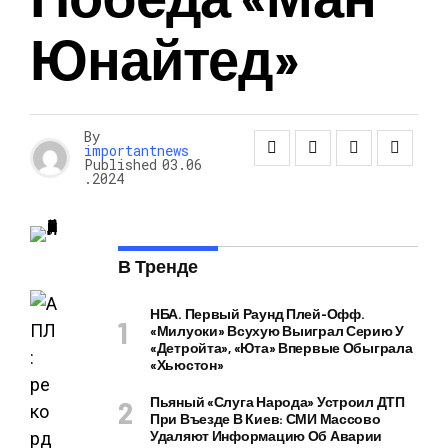
Юнайтед»
By
importantnews
Published
03.06
.2024
В Тренде
НБА. Первый Раунд Плей-Офф.
«Милуоки» Всухую Выиграл Серию У
«Детройта», «Юта» Впервые Обыграла
«Хьюстон»
Пьяный «слуга Народа» Устроил ДТП
При Въезде В Киев: СМИ Массово
Удаляют Информацию Об Аварии