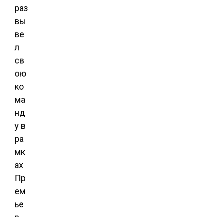
раз
вы
ве
л
св
ою
ко
ма
нд
у в
ра
мк
ах
Пр
ем
ье