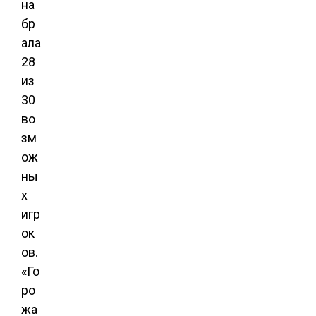
на
бр
ала
28
из
30
во
зм
ож
ны
х
игр
ок
ов.
«Го
ро
жа