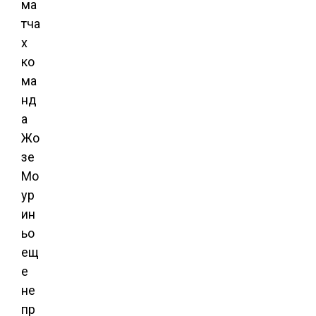
ма
тча
х
ко
ма
нд
а
Жо
зе
Мо
ур
ин
ьо
ещ
е
не
пр