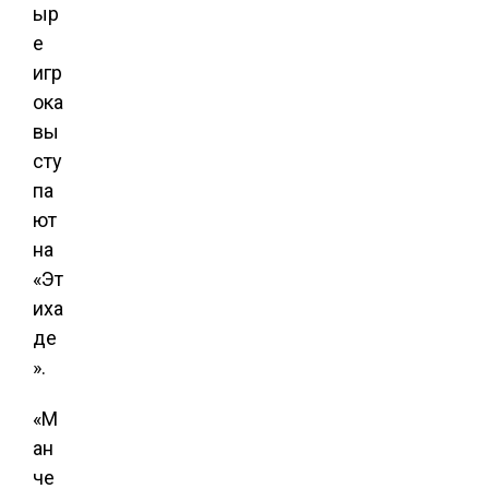
ыр
е
игр
ока
вы
сту
па
ют
на
«Эт
иха
де
».
«М
ан
че