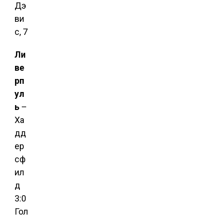
Дэ
ви
с, 7
Ли
ве
рп
ул
ь
–
Ха
дд
ер
сф
ил
д
3:0
Гол