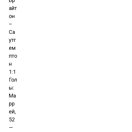
Бр
айт
он
–
Са
утг
ем
пто
н
1:1
Гол
ы:
Ма
рр
ей,
52
—