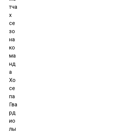
тча
х
се
зо
на
ко
ма
нд
а
Хо
се
па
Гва
рд
ио
лы