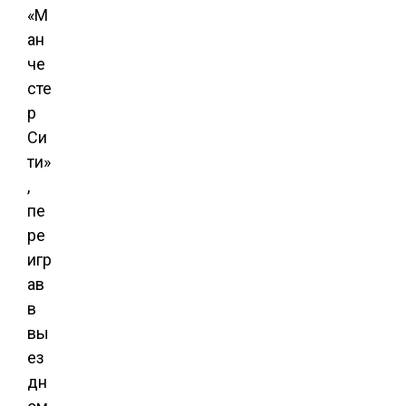
«М
ан
че
сте
р
Си
ти»
,
пе
ре
игр
ав
в
вы
ез
дн