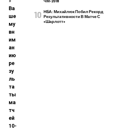
ЧМ-2018
Ва
НБА: Михайлюк Побил Рекорд
ше
Результативности В Матче С
«Шарлотт»
му
вн
им
ан
ию
ре
зу
ль
та
ты
ма
тч
ей
10-