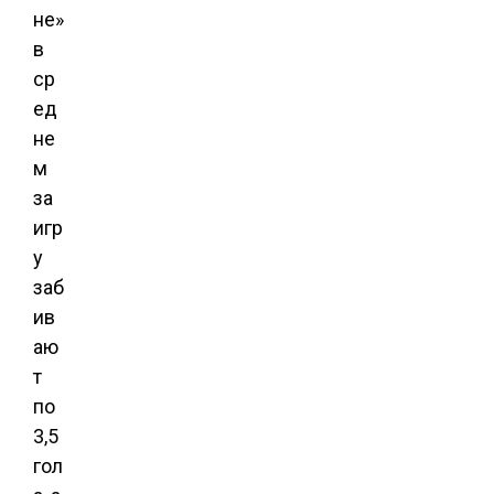
не»
в
ср
ед
не
м
за
игр
у
заб
ив
аю
т
по
3,5
гол