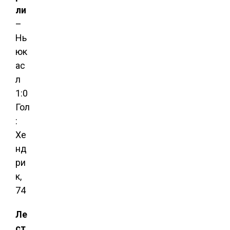
ли
–
Нь
юк
ас
л
1:0
Гол
:
Хе
нд
ри
к,
74
Ле
ст