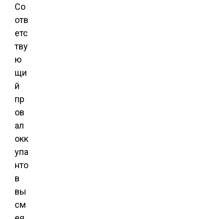
Со
отв
етс
тву
ю
щи
й
пр
ов
ал
окк
упа
нто
в
вы
см
ея