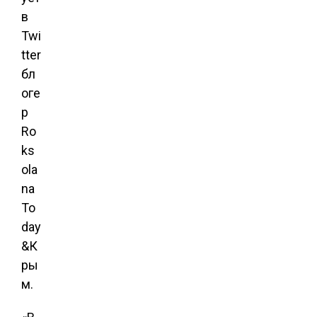
в
Twi
tter
бл
оге
р
Ro
ks
ola
na
To
day
&К
ры
м.