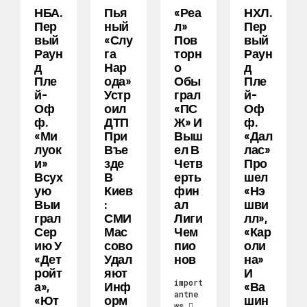
НБА.
Пья
«Реа
НХЛ.
Пер
Ный
Л»
Пер
Вый
«слу
Пов
Вый
Раун
Га
Торн
Раун
Д
Нар
О
Д
Пле
Ода»
Обы
Пле
Й-
Устр
Грал
Й-
Оф
Оил
«ПС
Оф
Ф.
ДТП
Ж» И
Ф.
«Ми
При
Выш
«Дал
Луок
Въе
Ел В
Лас»
И»
Зде
Четв
Про
Всух
В
Ерть
Шел
Ую
Киев
Фин
«Нэ
Выи
:
Ал
Шви
Грал
СМИ
Лиги
Лл»,
Сер
Мас
Чем
«Кар
Ию У
Сово
Пио
Оли
«Дет
Удал
Нов
На»
Ройт
Яют
И
import
А»,
Инф
«Ва
antne
«Ют
Орм
Шин
ws