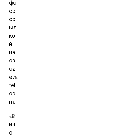
фо
со
сс
ыл
ко
й
на
ob
ozr
eva
tel.
co
m.
«‏В
ин
о