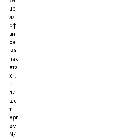
«В
це
лл
оф
ан
ов
ых
пак
ета
х»,
–
пи
ше
т
Арт
ем
N/