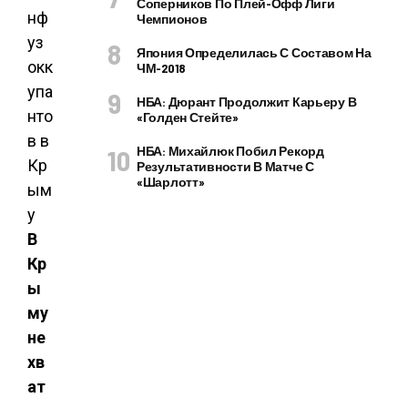
Соперников По Плей-Офф Лиги
Чемпионов
Япония Определилась С Составом На
ЧМ-2018
НБА: Дюрант Продолжит Карьеру В
«Голден Стейте»
НБА: Михайлюк Побил Рекорд
Результативности В Матче С
«Шарлотт»
В
Кр
ы
му
не
хв
ат