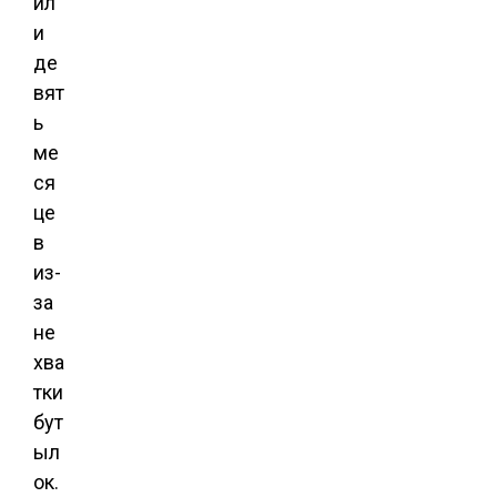
ил
и
де
вят
ь
ме
ся
це
в
из-
за
не
хва
тки
бут
ыл
ок.