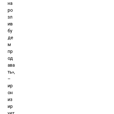
на
ро
зл
ив
бу
де
м
пр
од
ава
ть»,
–
ир
он
из
ир
ует