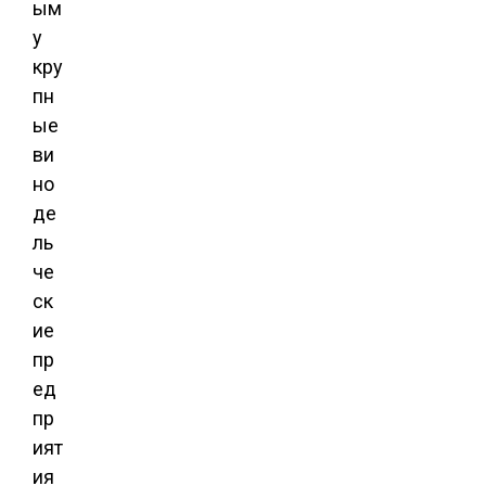
ым
у
кру
пн
ые
ви
но
де
ль
че
ск
ие
пр
ед
пр
ият
ия