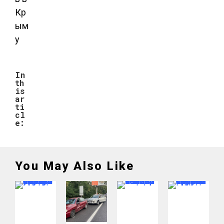
In
th
is
ar
ti
cl
e:
You May Also Like