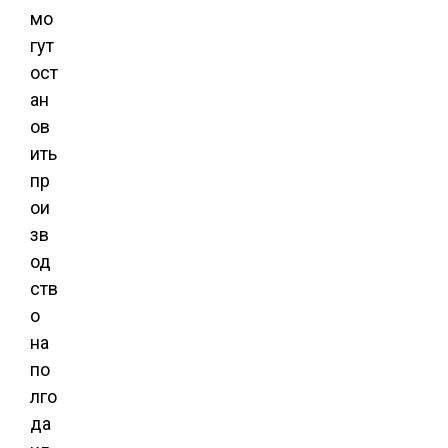
мо
гут
ост
ан
ов
ить
пр
ои
зв
од
ств
о
на
по
лго
да