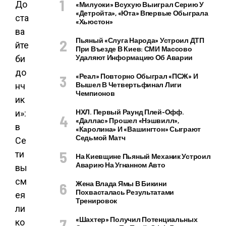
«Милуоки» Всухую Выиграл Серию У
«Детройта», «Юта» Впервые Обыграла
«Хьюстон»
Пьяный «слуга Народа» Устроил ДТП
При Въезде В Киев: СМИ Массово
Удаляют Информацию Об Аварии
«Реал» Повторно Обыграл «ПСЖ» И
Вышел В Четвертьфинал Лиги
Чемпионов
НХЛ. Первый Раунд Плей-Офф.
«Даллас» Прошел «Нэшвилл»,
«Каролина» И «Вашингтон» Сыграют
Седьмой Матч
На Киевщине Пьяный Механик Устроил
Аварию На Угнанном Авто
Жена Влада Ямы В Бикини
Похвасталась Результатами
Тренировок
«Шахтер» Получил Потенциальных