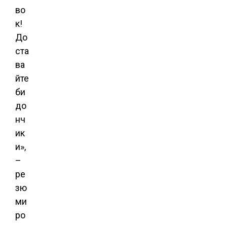
во
к!
До
ста
ва
йте
би
до
нч
ик
и»,
–
ре
зю
ми
ро