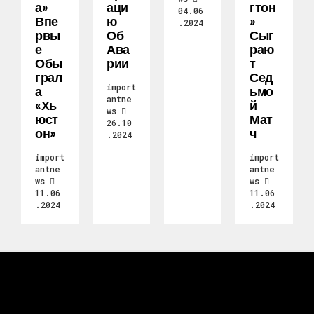
А»
Аци
Гтон
04.06
Впе
Ю
»
.2024
Рвы
Об
Сыг
Е
Ава
Раю
Обы
Рии
Т
Грал
Сед
import
А
Ьмо
antne
«Хь
Й
ws
Юст
Мат
26.10
Он»
Ч
.2024
import
import
antne
antne
ws
ws
11.06
11.06
.2024
.2024