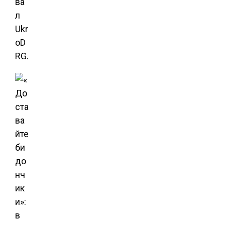
ва
л
Ukr
oD
RG.