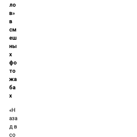
ло
в»
в
см
еш
ны
х
фо
то
жа
ба
х
«Н
аза
д в
со