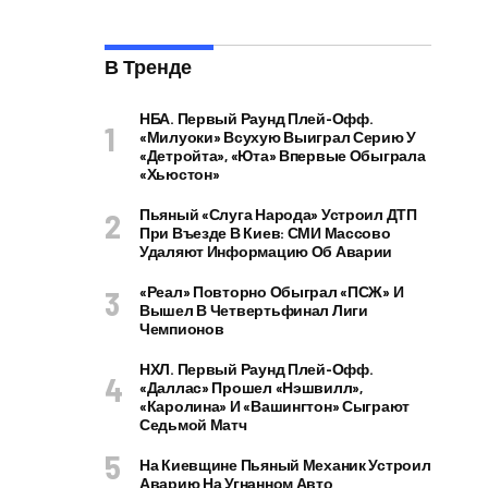
В Тренде
НБА. Первый Раунд Плей-Офф.
«Милуоки» Всухую Выиграл Серию У
«Детройта», «Юта» Впервые Обыграла
«Хьюстон»
Пьяный «слуга Народа» Устроил ДТП
При Въезде В Киев: СМИ Массово
Удаляют Информацию Об Аварии
«Реал» Повторно Обыграл «ПСЖ» И
Вышел В Четвертьфинал Лиги
Чемпионов
НХЛ. Первый Раунд Плей-Офф.
«Даллас» Прошел «Нэшвилл»,
«Каролина» И «Вашингтон» Сыграют
Седьмой Матч
На Киевщине Пьяный Механик Устроил
Аварию На Угнанном Авто