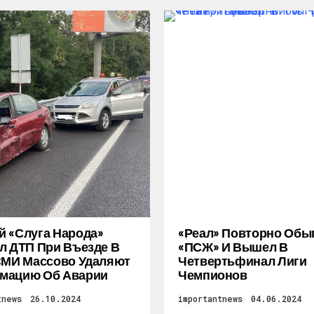
 «слуга Народа»
«Реал» Повторно Обы
л ДТП При Въезде В
«ПСЖ» И Вышел В
СМИ Массово Удаляют
Четвертьфинал Лиги
мацию Об Аварии
Чемпионов
tnews
26.10.2024
importantnews
04.06.2024