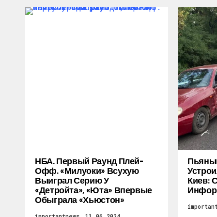
НБА. Первый Раунд Плей-
Пьяный
Офф. «Милуоки» Всухую
Устрои
Выиграл Серию У
Киев: 
«Детройта», «Юта» Впервые
Инфор
Обыграла «Хьюстон»
importan
importantnews
11.06.2024