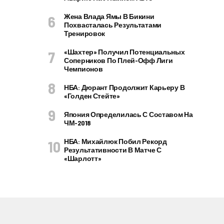
Жена Влада Ямы В Бикини
Похвасталась Результатами
Тренировок
«Шахтер» Получил Потенциальных
Соперников По Плей-Офф Лиги
Чемпионов
НБА: Дюрант Продолжит Карьеру В
«Голден Стейте»
Япония Определилась С Составом На
ЧМ-2018
НБА: Михайлюк Побил Рекорд
Результативности В Матче С
«Шарлотт»