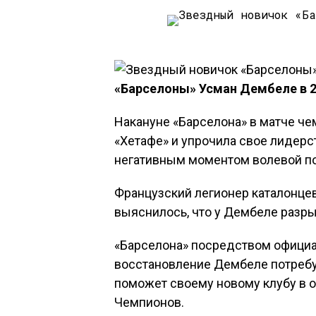
«Барселоны» Усман Дембеле в 20
Накануне «Барселона» в матче че
«Хетафе» и упрочила свое лидерс
негативным моментом волевой п
Французский легионер каталонцев 
выяснилось, что у Дембеле разр
«Барселона» посредством официал
восстановление Дембеле потребуе
поможет своему новому клубу в о
Чемпионов.