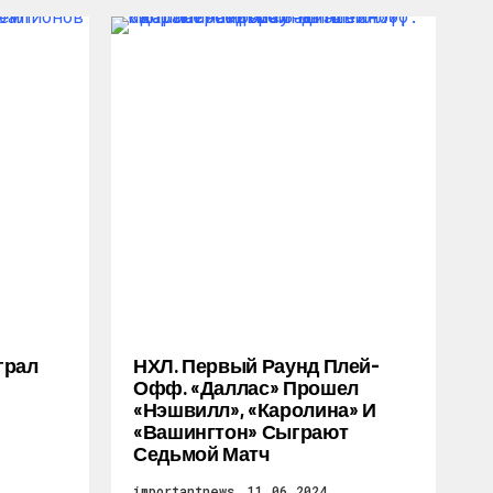
грал
НХЛ. Первый Раунд Плей-
Офф. «Даллас» Прошел
«Нэшвилл», «Каролина» И
«Вашингтон» Сыграют
Седьмой Матч
importantnews
11.06.2024