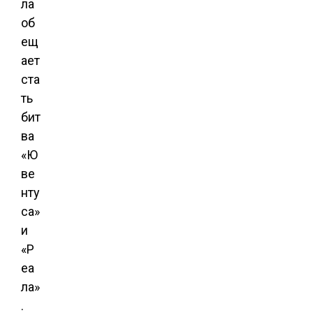
ла
об
ещ
ает
ста
ть
бит
ва
«Ю
ве
нту
са»
и
«Р
еа
ла»
.