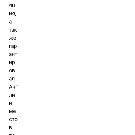
ян
ия,
а
так
же
гар
ант
ир
ов
ал
Анг
ли
и
ме
сто
в