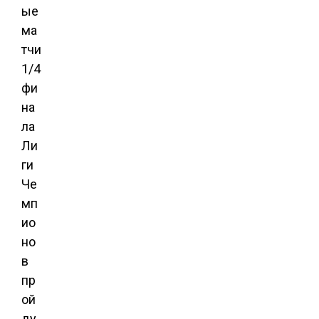
ые
ма
тчи
1/4
фи
на
ла
Ли
ги
Че
мп
ио
но
в
пр
ой
ду