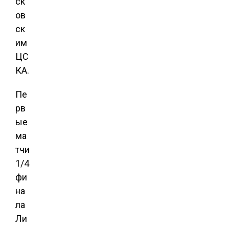
ск
ов
ск
им
ЦС
КА.
Пе
рв
ые
ма
тчи
1/4
фи
на
ла
Ли