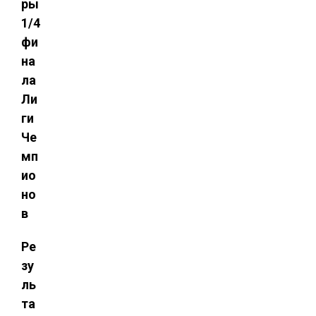
ры
1/4
фи
на
ла
Ли
ги
Че
мп
ио
но
в
Ре
зу
ль
та