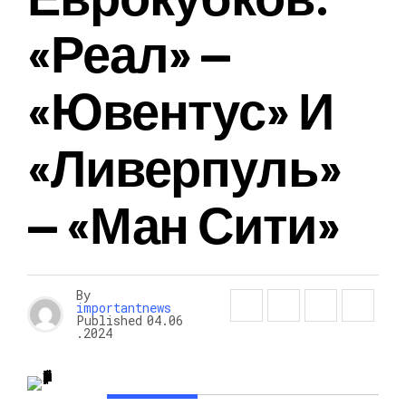
«Реал» —
«Ювентус» И
«Ливерпуль»
— «Ман Сити»
By
importantnews
Published
04.06
.2024