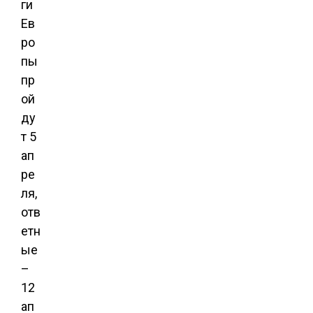
ги
Ев
ро
пы
пр
ой
ду
т 5
ап
ре
ля,
отв
етн
ые
–
12
ап