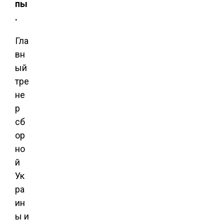
пы
.
Гла
вн
ый
тре
не
р
сб
ор
но
й
Ук
ра
ин
ы и