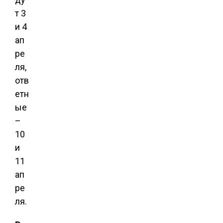
т 3
и 4
ап
ре
ля,
отв
етн
ые
–
10
и
11
ап
ре
ля.