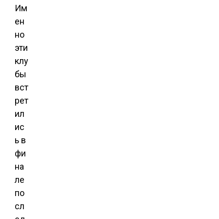
Им
ен
но
эти
клу
бы
вст
рет
ил
ис
ь в
фи
на
ле
по
сл