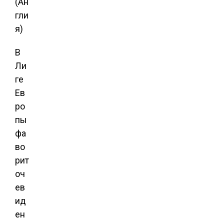
(Ан
гли
я)
В
Ли
ге
Ев
ро
пы
фа
во
рит
оч
ев
ид
ен