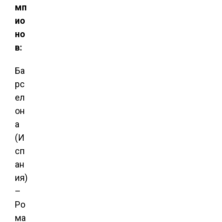
мп
ио
но
в:
Ба
рс
ел
он
а
(И
сп
ан
ия)
–
Ро
ма