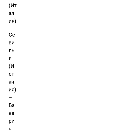
(Ит
ал
ия)
Се
ви
ль
я
(И
сп
ан
ия)
–
Ба
ва
ри
я