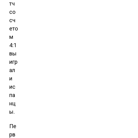
тч
со
сч
ето
м
4:1
вы
игр
ал
и
ис
па
нц
ы.
Пе
рв