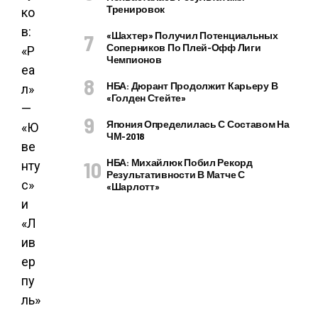
Тренировок
«Шахтер» Получил Потенциальных
Соперников По Плей-Офф Лиги
Чемпионов
НБА: Дюрант Продолжит Карьеру В
«Голден Стейте»
Япония Определилась С Составом На
ЧМ-2018
НБА: Михайлюк Побил Рекорд
Результативности В Матче С
«Шарлотт»