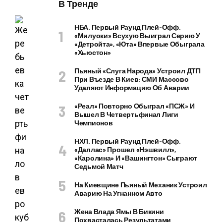
В Тренде
НБА. Первый Раунд Плей-Офф.
«Милуоки» Всухую Выиграл Серию У
«Детройта», «Юта» Впервые Обыграла
«Хьюстон»
Пьяный «слуга Народа» Устроил ДТП
При Въезде В Киев: СМИ Массово
Удаляют Информацию Об Аварии
«Реал» Повторно Обыграл «ПСЖ» И
Вышел В Четвертьфинал Лиги
Чемпионов
НХЛ. Первый Раунд Плей-Офф.
«Даллас» Прошел «Нэшвилл»,
«Каролина» И «Вашингтон» Сыграют
Седьмой Матч
На Киевщине Пьяный Механик Устроил
Аварию На Угнанном Авто
Жена Влада Ямы В Бикини
Похвасталась Результатами