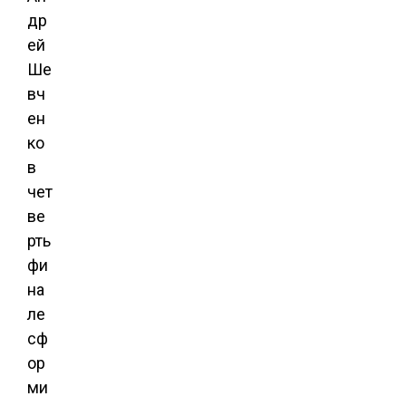
др
ей
Ше
вч
ен
ко
в
чет
ве
рть
фи
на
ле
сф
ор
ми