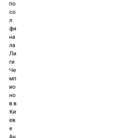
по
со
л
фи
на
ла
Ли
ги
Че
мп
ио
но
в в
Ки
ев
е
Ан