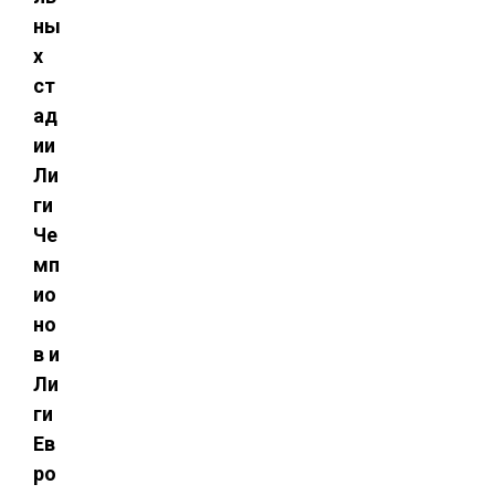
ны
х
ст
ад
ии
Ли
ги
Че
мп
ио
но
в и
Ли
ги
Ев
ро