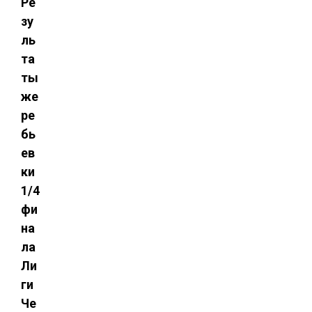
Ре
зу
ль
та
ты
же
ре
бь
ев
ки
1/4
фи
на
ла
Ли
ги
Че