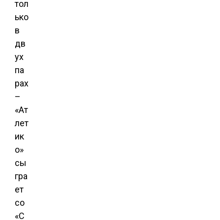
тол
ько
в
дв
ух
па
рах
–
«Ат
лет
ик
о»
сы
гра
ет
со
«С