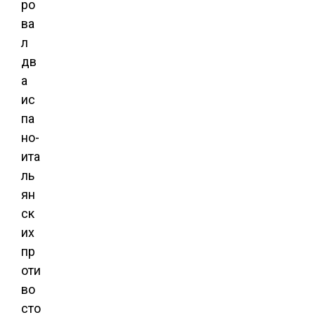
ро
ва
л
дв
а
ис
па
но-
ита
ль
ян
ск
их
пр
оти
во
сто