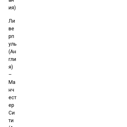
ия)
Ли
ве
рп
уль
(Ан
гли
я)
–
Ма
нч
ест
ер
Си
ти