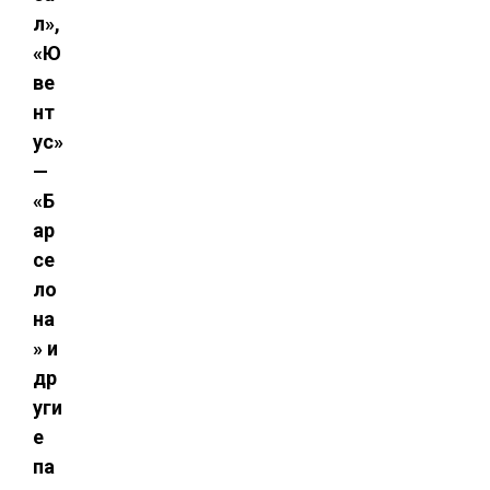
л»,
«Ю
ве
нт
ус»
—
«Б
ар
се
ло
на
» и
др
уги
е
па