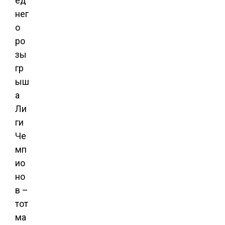
ед
нег
о
ро
зы
гр
ыш
а
Ли
ги
Че
мп
ио
но
в –
тот
ма