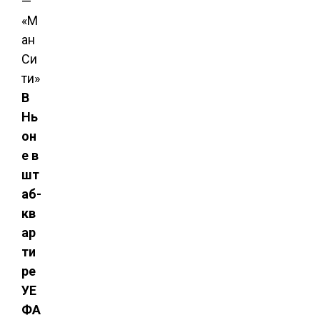
В
Нь
он
е в
шт
аб-
кв
ар
ти
ре
УЕ
ФА