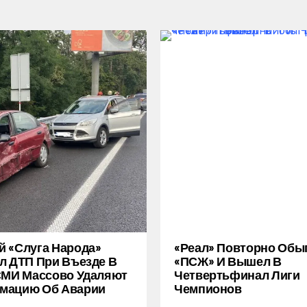
 «слуга Народа»
«Реал» Повторно Обы
л ДТП При Въезде В
«ПСЖ» И Вышел В
СМИ Массово Удаляют
Четвертьфинал Лиги
мацию Об Аварии
Чемпионов