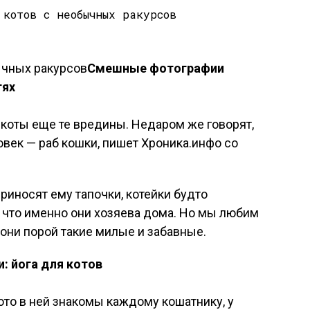
Смешные фотографии
тях
о коты еще те вредины. Недаром же говорят,
ловек — раб кошки, пишет Хроника.инфо со
риносят ему тапочки, котейки будто
 что именно они хозяева дома. Но мы любим
о они порой такие милые и забавные.
: йога для котов
ото в ней знакомы каждому кошатнику, у