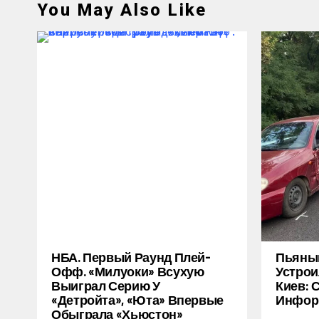
You May Also Like
НБА. Первый Раунд Плей-
Пьяный
Офф. «Милуоки» Всухую
Устрои
Выиграл Серию У
Киев: 
«Детройта», «Юта» Впервые
Инфор
Обыграла «Хьюстон»