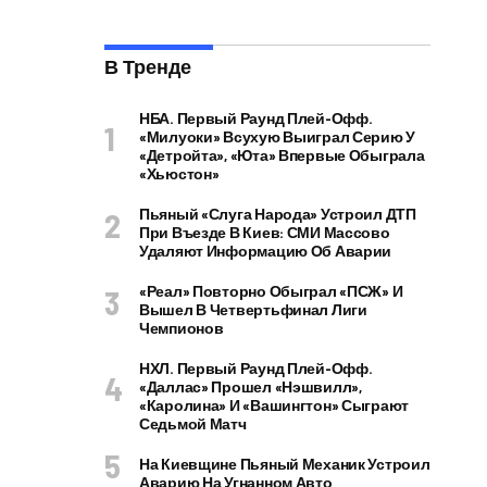
В Тренде
НБА. Первый Раунд Плей-Офф.
«Милуоки» Всухую Выиграл Серию У
«Детройта», «Юта» Впервые Обыграла
«Хьюстон»
Пьяный «слуга Народа» Устроил ДТП
При Въезде В Киев: СМИ Массово
Удаляют Информацию Об Аварии
«Реал» Повторно Обыграл «ПСЖ» И
Вышел В Четвертьфинал Лиги
Чемпионов
НХЛ. Первый Раунд Плей-Офф.
«Даллас» Прошел «Нэшвилл»,
«Каролина» И «Вашингтон» Сыграют
Седьмой Матч
На Киевщине Пьяный Механик Устроил
Аварию На Угнанном Авто