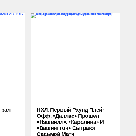
грал
НХЛ. Первый Раунд Плей-
Офф. «Даллас» Прошел
«Нэшвилл», «Каролина» И
«Вашингтон» Сыграют
Седьмой Матч