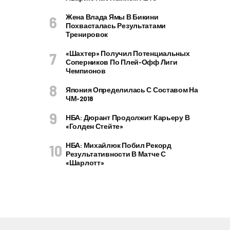
Жена Влада Ямы В Бикини
Похвасталась Результатами
Тренировок
«Шахтер» Получил Потенциальных
Соперников По Плей-Офф Лиги
Чемпионов
Япония Определилась С Составом На
ЧМ-2018
НБА: Дюрант Продолжит Карьеру В
«Голден Стейте»
НБА: Михайлюк Побил Рекорд
Результативности В Матче С
«Шарлотт»