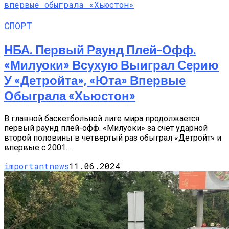
СПОРТ
НБА. Первый Раунд Плей-Офф.
«Милуоки» Всухую Выиграл Серию
У «Детройта», «Юта» Впервые
Обыграла «Хьюстон»
В главной баскетбольной лиге мира продолжается
первый раунд плей-офф. «Милуоки» за счет ударной
второй половины в четвертый раз обыграл «Детройт» и
впервые с 2001...
importantnews
11.06.2024