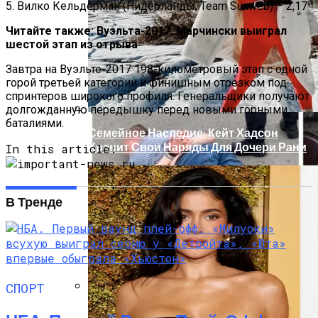
Масштабный Пожар В Киевской
5. Вилко Кельдерман (Нидерланды, Team Sunweb) – 2,17
Многоэтажке: Пострадавший Попал В
Читайте также: Вуэльта-2017: Марчински выиграл
Реанимацию
шестой этап из отрыва
Завтра на Вуэльте-2017 198-километровый этап с одной
горой третьей категории и финишным отрезком под
спринтеров широкого профиля. Генеральщики получают
долгожданную передышку перед новыми горными
баталиями.
Семейное Наследие: Кейт Хадсон
Хранит Свои Наряды Для Дочери Рани
In this article:
В Тренде
СПОРТ
В Киеве У Копа, Подозреваемого В