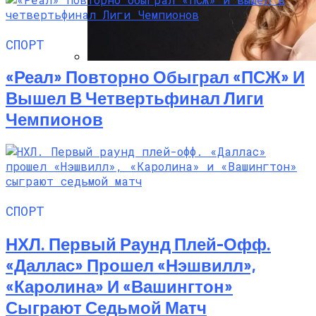
СПОРТ
«Реал» Повторно Обыграл «ПСЖ» И
Алёна Шоптенко Показала
Вышел В Четвертьфинал Лиги
Танцевальный Мастер-Класс На Пляже
В Турции
Чемпионов
СПОРТ
НХЛ. Первый Раунд Плей-Офф.
«Даллас» Прошел «Нэшвилл»,
«Каролина» И «Вашингтон»
Сыграют Седьмой Матч