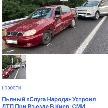
НОВОСТИ
Пьяный «слуга Народа» Устроил
ДТП При Въезде В Киев: СМИ