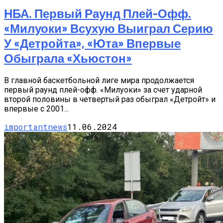
НБА. Первый Раунд Плей-Офф.
«Милуоки» Всухую Выиграл Серию
У «Детройта», «Юта» Впервые
Обыграла «Хьюстон»
В главной баскетбольной лиге мира продолжается
первый раунд плей-офф. «Милуоки» за счет ударной
второй половины в четвертый раз обыграл «Детройт» и
впервые с 2001...
importantnews
11.06.2024