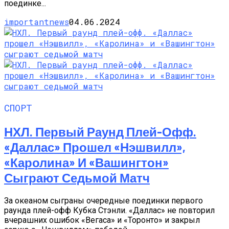
поединке...
importantnews
04.06.2024
СПОРТ
НХЛ. Первый Раунд Плей-Офф.
«Даллас» Прошел «Нэшвилл»,
«Каролина» И «Вашингтон»
Сыграют Седьмой Матч
За океаном сыграны очередные поединки первого
раунда плей-офф Кубка Стэнли. «Даллас» не повторил
вчерашних ошибок «Вегаса» и «Торонто» и закрыл