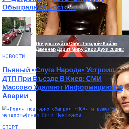
Обыграла «Хьюстон»
Почувствуйте Себя Звездой: Кайли
Дженнер Дарит Миру Свои Духи COSMIC
НОВОСТИ
Пьяный «слуга Народа» Устроил
ДТП При Въезде В Киев: СМИ
Массово Удаляют Информацию Об
Аварии
«Морковное» ДТП На Трассе Одесса-
Николаев: Столкнулись Два Грузовика
СПОРТ