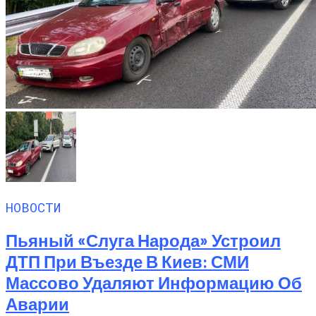
НОВОСТИ
Пьяный «слуга Народа» Устроил
ДТП При Въезде В Киев: СМИ
Массово Удаляют Информацию Об
Аварии