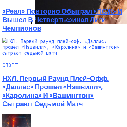
«Реал» Повторно Обыграл «ПСЖ» И
Вышел В Четвертьфинал Лиги
Чемпионов
Алёна Шоптенко Показала
Танцевальный Мастер-Класс На Пляже
В Турции
СПОРТ
НХЛ. Первый Раунд Плей-Офф.
«Даллас» Прошел «Нэшвилл»,
«Каролина» И «Вашингтон»
Сыграют Седьмой Матч