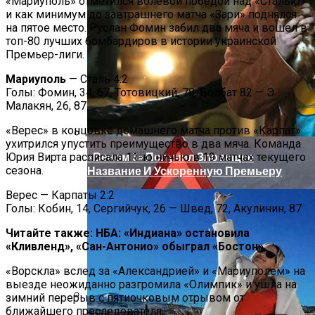
В Египте Госпитализировали 5-
«Мариуполь» отметился волевой победой над «Сталью»
и как минимум до завтрашнего матча «Зари» поднялся
Летнюю Украинку С Признаками
на пятое место. Руслан Фомин забил два мяча и вошел в
Изнасилования: Мать Отрицает
топ-80 лучших бомбардиров в истории украинской
Насилие
Премьер-лиги.
Мариуполь
— Сталь 4:2
Голы: Фомин, 34, 67, Тотовицкий, 78, Болбат 82 — Э.
Малакян, 26, 87.
«Верес» в концовке домашнего матча против «Карпат»
ухитрился упустить преимущество в два мяча. Команда
«Веном 3» Получил Зловещее
Юрия Вирта расписала 11-ю ничью в 19 матчах текущего
сезона.
Название И Ускоренную Премьеру
Верес — Карпаты 2:2
Голы: Кобин, 14, Сергийчук, 26 — Швед, 72, Акулинин, 87
Читайте также: НБА: «Индиана» остановила
«Кливленд», «Сан-Антонио» обыграл «Бостон»
«Ворскла» вслед за «Александрией» и «Мариуполем» на
выезде неожиданно разгромила «Олимпик» и ушла на
зимний перерыв с пятиочковым отрывом от
ближайшего преследователя.