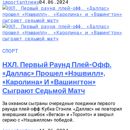
importantnews
04.06.2024
СПОРТ
НХЛ. Первый Раунд Плей-Офф.
«Даллас» Прошел «Нэшвилл»,
«Каролина» И «Вашингтон»
Сыграют Седьмой Матч
За океаном сыграны очередные поединки первого
раунда плей-офф Кубка Стэнли. «Даллас» не повторил
вчерашних ошибок «Вегаса» и «Торонто» и закрыл
серию с «Нэшвиллом» победой...