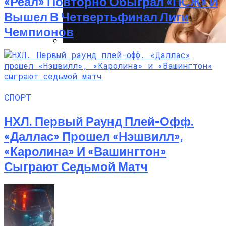
«Реал» Повторно Обыграл «ПСЖ» И
Вышел В Четвертьфинал Лиги
Чемпионов
Алёна Шоптенко Показала
Танцевальный Мастер-Класс На Пляже
В Турции
СПОРТ
НХЛ. Первый Раунд Плей-Офф.
«Даллас» Прошел «Нэшвилл»,
«Каролина» И «Вашингтон»
Сыграют Седьмой Матч