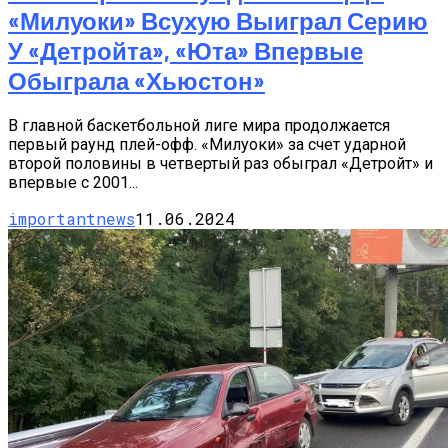
«Милуоки» Всухую Выиграл Серию
У «Детройта», «Юта» Впервые
Обыграла «Хьюстон»
В главной баскетбольной лиге мира продолжается
первый раунд плей-офф. «Милуоки» за счет ударной
второй половины в четвертый раз обыграл «Детройт» и
впервые с 2001...
importantnews
11.06.2024