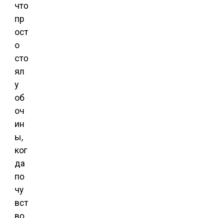
что
пр
ост
о
сто
ял
у
об
оч
ин
ы,
ког
да
по
чу
вст
во