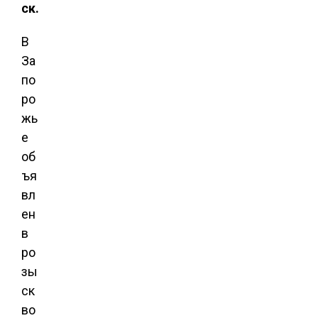
ск.
В
За
по
ро
жь
е
об
ъя
вл
ен
в
ро
зы
ск
во