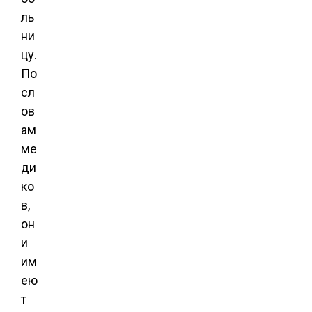
ль
ни
цу.
По
сл
ов
ам
ме
ди
ко
в,
он
и
им
ею
т