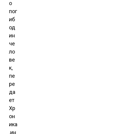
о
пог
иб
од
ин
че
ло
ве
к,
пе
ре
да
ет
Хр
он
ика
.ин