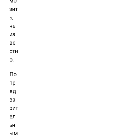
мо
зит
ь,
не
из
ве
стн
о.
По
пр
ед
ва
рит
ел
ьн
ым