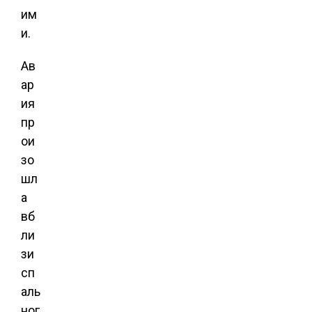
им
и.
Ав
ар
ия
пр
ои
зо
шл
а
вб
ли
зи
сп
аль
ног