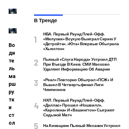
В Тренде
НБА. Первый Раунд Плей-Офф.
«Милуоки» Всухую Выиграл Серию У
«Детройта», «Юта» Впервые Обыграла
Во
«Хьюстон»
ди
Пьяный «слуга Народа» Устроил ДТП
те
При Въезде В Киев: СМИ Массово
ль
Удаляют Информацию Об Аварии
ма
«Реал» Повторно Обыграл «ПСЖ» И
рш
Вышел В Четвертьфинал Лиги
Чемпионов
ру
тк
НХЛ. Первый Раунд Плей-Офф.
«Даллас» Прошел «Нэшвилл»,
и
«Каролина» И «Вашингтон» Сыграют
ст
Седьмой Матч
ол
На Киевщине Пьяный Механик Устроил