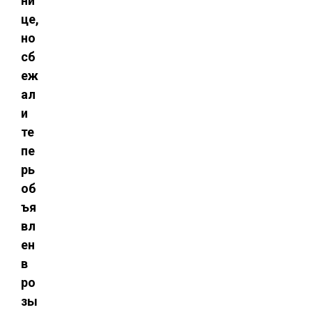
ни
це,
но
сб
еж
ал
и
те
пе
рь
об
ъя
вл
ен
в
ро
зы