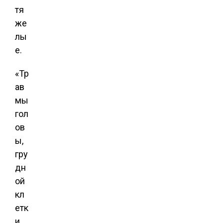
тя
же
лы
е.
«Тр
ав
мы
гол
ов
ы,
гру
дн
ой
кл
етк
и,