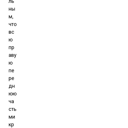
ль
ны
м,
что
вс
ю
пр
аву
ю
пе
ре
дн
юю
ча
сть
ми
кр