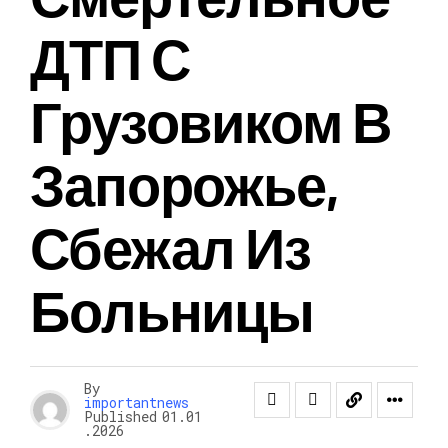
ДТП С
Грузовиком В
Запорожье,
Сбежал Из
Больницы
By
importantnews
Published
01.01
.2026