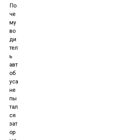
По
че
му
во
ди
тел
ь
авт
об
уса
не
пы
тал
ся
зат
ор