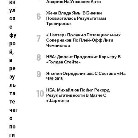
кн
Аварию На Угнанном Авто
ул
Жена Влада Ямы В Бикини
ся
Похвасталась Результатами
Тренировок
с
фу
«Шахтер» Получил Потенциальных
Соперников По Плей-Офф Лиги
ро
Чемпионов
й,
НБА: Дюрант Продолжит Карьеру В
в
«Голден Стейте»
ре
Япония Определилась С Составом На
зу
ЧМ-2018
ль
НБА: Михайлюк Побил Рекорд
та
Результативности В Матче С
«Шарлотт»
те
чег
о
по
ги