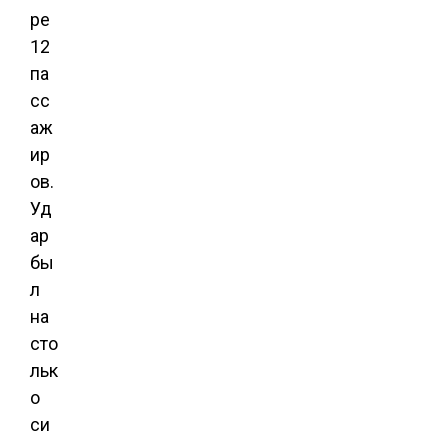
ре
12
па
сс
аж
ир
ов.
Уд
ар
бы
л
на
сто
льк
о
си