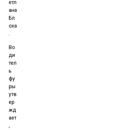
етл
ана
Бл
оха
.
Во
ди
тел
ь
фу
ры
утв
ер
жд
ает
,