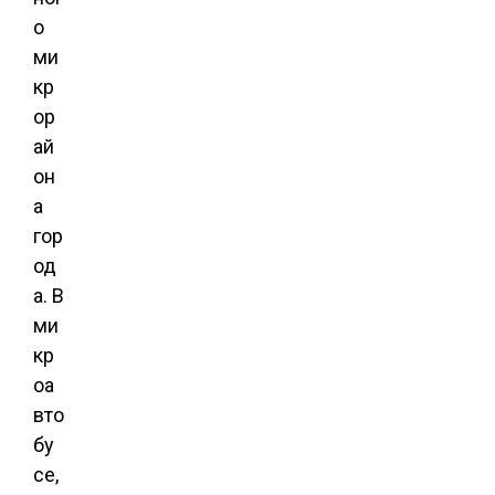
о
ми
кр
ор
ай
он
а
гор
од
а. В
ми
кр
оа
вто
бу
се,