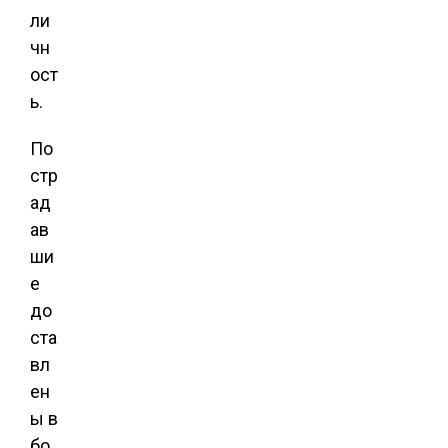
ли
чн
ост
ь.
По
стр
ад
ав
ши
е
до
ста
вл
ен
ы в
бо