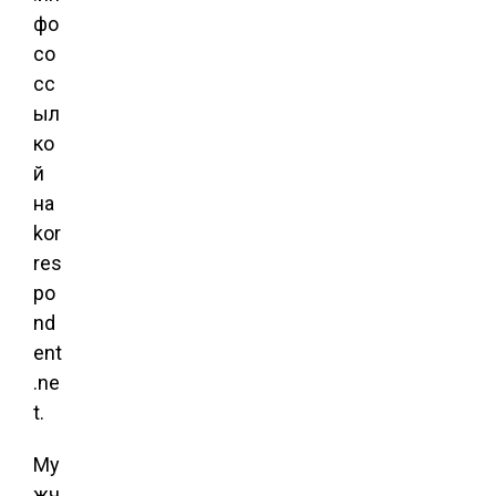
фо
со
сс
ыл
ко
й
на
kor
res
po
nd
ent
.ne
t.
Му
жч