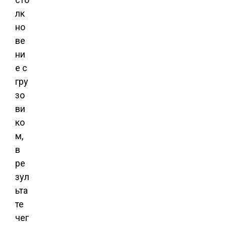
лк
но
ве
ни
е с
гру
зо
ви
ко
м,
в
ре
зул
ьта
те
чег