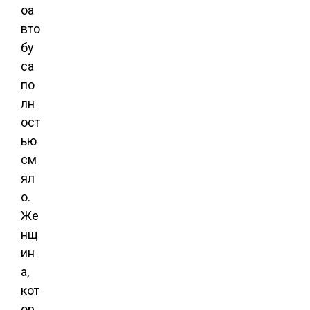
оа
вто
бу
са
по
лн
ост
ью
см
ял
о.
Же
нщ
ин
а,
кот
ор