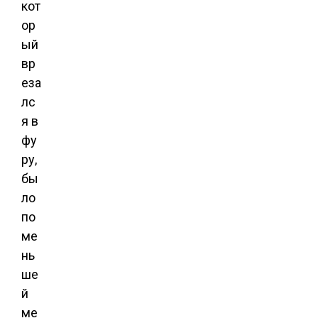
кот
ор
ый
вр
еза
лс
я в
фу
ру,
бы
ло
по
ме
нь
ше
й
ме