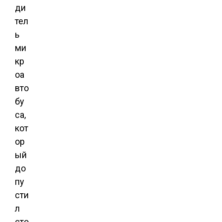
ди
тел
ь
ми
кр
оа
вто
бу
са,
кот
ор
ый
до
пу
сти
л
сто