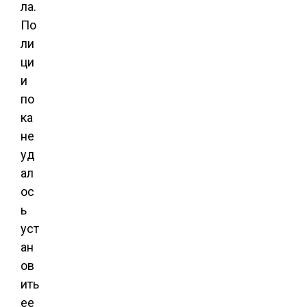
ла.
По
ли
ци
и
по
ка
не
уд
ал
ос
ь
уст
ан
ов
ить
ее