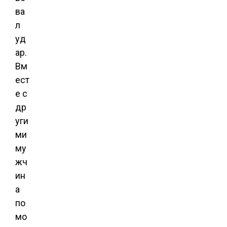
ва
л
уд
ар.
Вм
ест
е с
др
уги
ми
му
жч
ин
а
по
мо