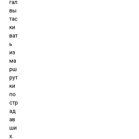
гал
вы
тас
ки
ват
ь
из
ма
рш
рут
ки
по
стр
ад
ав
ши
х.