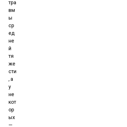
тра
вм
ы
ср
ед
не
й
тя
же
сти
, а
у
не
кот
ор
ых
—