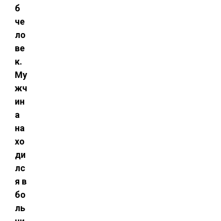
б
че
ло
ве
к.
Му
жч
ин
а
на
хо
ди
лс
я в
бо
ль