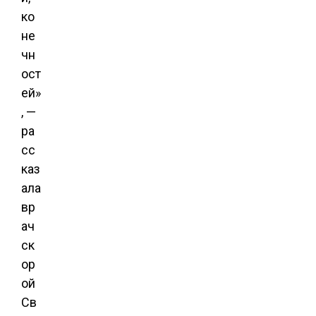
ко
не
чн
ост
ей»
, —
ра
сс
каз
ала
вр
ач
ск
ор
ой
Св