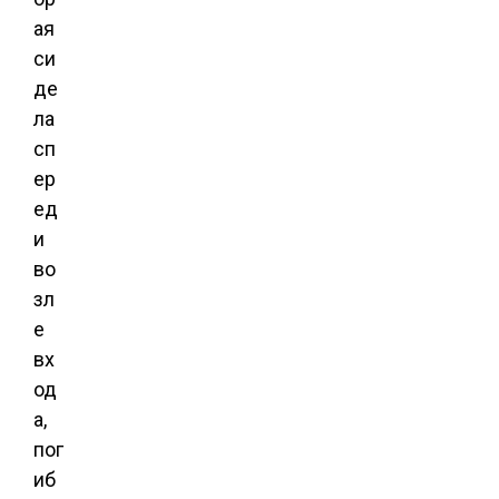
ая
си
де
ла
сп
ер
ед
и
во
зл
е
вх
од
а,
пог
иб