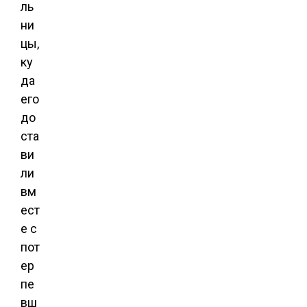
ль
ни
цы,
ку
да
его
до
ста
ви
ли
вм
ест
е с
пот
ер
пе
вш