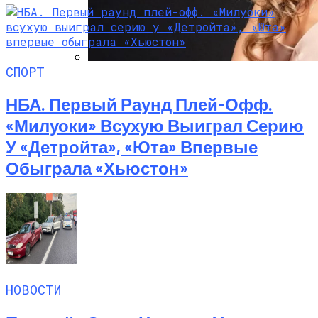
СПОРТ
Алёна Шоптенко Показала
Танцевальный Мастер-Класс На Пляже
НБА. Первый Раунд Плей-Офф.
В Турции
«Милуоки» Всухую Выиграл Серию
У «Детройта», «Юта» Впервые
Обыграла «Хьюстон»
НОВОСТИ