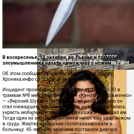
«Морковное» ДТП На Трассе Одесса-
Николаев: Столкнулись Два Грузовика
Семейное Наследие: Кейт Хадсон
В воскресенье, 13 октября, во Львове в трамвае
Хранит Свои Наряды Для Дочери Рани
злоумышленники напали на мужчину с ножом.
Об этом сообщает пресс-служба полиции, пишет
Хроника.инфо со ссылкой на apostrophe.ua.
Инцидент произошел в период между 16:10-16:30 в
трамвае №8 между остановками «Кинотеатр Довженко»
— «Верхний Шувар». Пострадавший рассказал, что он
стал очевидцем, как неизвестные мужчины пытались
украсть мобильный телефон у девушки и помешал им.
Тогда один из злоумышленников нанес ему удар ножом
в грудь. Жертву нападения госпитализировали в
Масштабный Пожар В Киевской
больницу. 45-летнему мужчине поставили диагноз
Многоэтажке: Пострадавший Попал В