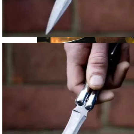
В Египте Госпитализировали 5-
Летнюю Украинку С Признаками
Изнасилования: Мать Отрицает
Насилие
«Веном 3» Получил Зловещее
Название И Ускоренную Премьеру