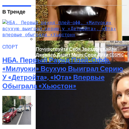
Умер 29-Летний Мужчина
В Тренде
СПОРТ
Почувствуйте Себя Звездой: Кайли
Дженнер Дарит Миру Свои Духи COSMIC
НБА. Первый Раунд Плей-Офф.
«Милуоки» Всухую Выиграл Серию
У «Детройта», «Юта» Впервые
Обыграла «Хьюстон»
В Киеве Ночью Сгорело Заброшенное
Здание