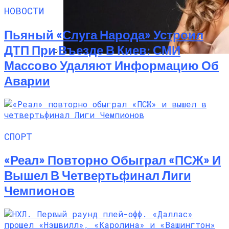
НОВОСТИ
Пьяный «слуга Народа» Устроил
ДТП При Въезде В Киев: СМИ
Массово Удаляют Информацию Об
Алёна Шоптенко Показала
Аварии
Танцевальный Мастер-Класс На Пляже
В Турции
СПОРТ
«Реал» Повторно Обыграл «ПСЖ» И
Вышел В Четвертьфинал Лиги
Чемпионов