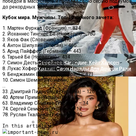
победой в масс-старте и продлил свою серию подиумов
В Киеве У Копа, Подозреваемого В
до рекордных 18 гонок.
Наркоторговле, Нашли Пистолет
Януковича
Кубок мира. Мужчины. Топ-10 личного зачета:
1. Мартен Фуркад (Франция) — 834
2. Йоханнес Тингнес Бё (Норвегия) – 780
3. Яков Фак (Словения) – 467
4. Антон Шипулин (Россия) – 460
5. Арнд Пайффер (Германия) – 443
6. Тарьей Бё (Норвегия) – 434
Семейное Наследие: Кейт Хадсон
7. Симон Дестье (Франция) – 382
8. Лукас Хофер (Италия) – 377
Хранит Свои Наряды Для Дочери Рани
9. Бенджамин Вегер (Швейцария) – 471
10. Симон Шемпп (Германия) – 365
…
33. Дмитрий Пидручный (Украина) – 126
40. Артем Прима (Украина) – 91
63. Владимир Семаков (Украина) – 34
74. Сергей Семенов (Украина) – 17
78. Руслан Ткаленко (Украина) – 10
In this article:
В Николаеве Во Время Задержания