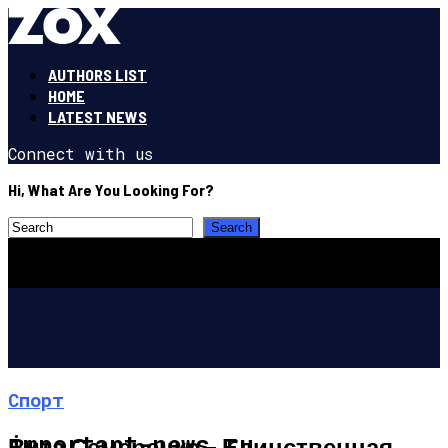
AUTHORS LIST
HOME
LATEST NEWS
Connect with us
Hi, What Are You Looking For?
Спорт
important-news.ru
Вита Семеренко – Единственная