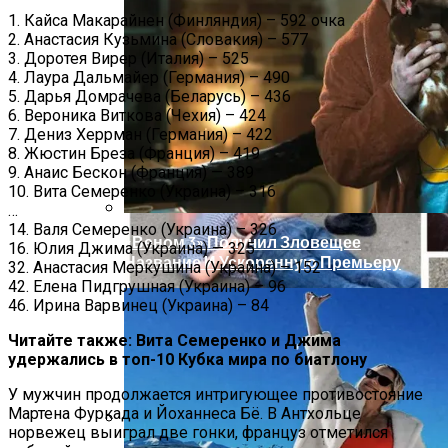
Масштабный Пожар В Киевской
1. Кайса Макарайнен (Финляндия) – 592 очка
2. Анастасия Кузьмина (Словакия) – 577
Многоэтажке: Пострадавший Попал В
3. Доротея Вирер (Италия) – 525
Реанимацию
4. Лаура Дальмайер (Германия) – 490
5. Дарья Домрачева (Беларусь) – 436
6. Вероника Виткова (Чехия) – 424
7. Дениз Херрман (Германия) – 422
8. Жюстин Бреза (Франция) – 419
9. Анаис Бескон (Франция) — 389
10. Вита Семеренко (Украина) – 316
…
14. Валя Семеренко (Украина) – 326
«Веном 3» Получил Зловещее
16. Юлия Джима (Украина) — 325
Название И Ускоренную Премьеру
32. Анастасия Меркушина (Украина) – 152
42. Елена Пидгрушная (Украина) – 96
46. Ирина Варвинец (Украина) – 84
Читайте также: Вита Семеренко и Джима
удержались в топ-10 Кубка мира по биатлону
У мужчин продолжается интригующее противостояние
Мартена Фуркада и Йоханнеса Бё. В Антхольце
норвежец выиграл две гонки, француз отметился