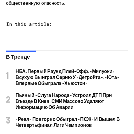
общественную опасность.
In this article:
В Тренде
НБА. Первый Раунд Плей-Офф. «Милуоки»
Всухую Выиграл Серию У «Детройта», «Юта»
Впервые Обыграла «Хьюстон»
Пьяный «слуга Народа» Устроил ДТП При
Въезде В Киев: СМИ Массово Удаляют
Информацию Об Аварии
«Реал» Повторно Обыграл «ПСЖ» И Вышел В
Четвертьфинал Лиги Чемпионов