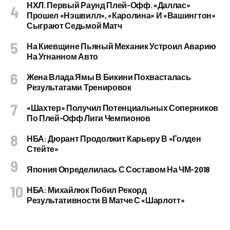
НХЛ. Первый Раунд Плей-Офф. «Даллас»
Прошел «Нэшвилл», «Каролина» И «Вашингтон»
Сыграют Седьмой Матч
На Киевщине Пьяный Механик Устроил Аварию
На Угнанном Авто
Жена Влада Ямы В Бикини Похвасталась
Результатами Тренировок
«Шахтер» Получил Потенциальных Соперников
По Плей-Офф Лиги Чемпионов
НБА: Дюрант Продолжит Карьеру В «Голден
Стейте»
Япония Определилась С Составом На ЧМ-2018
НБА: Михайлюк Побил Рекорд
Результативности В Матче С «Шарлотт»