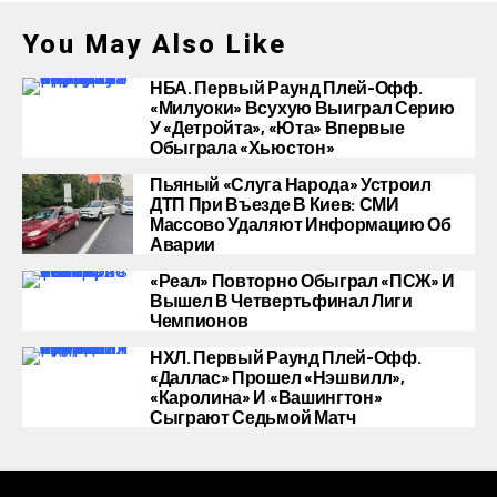
You May Also Like
НБА. Первый Раунд Плей-Офф.
«Милуоки» Всухую Выиграл Серию
У «Детройта», «Юта» Впервые
Обыграла «Хьюстон»
Пьяный «слуга Народа» Устроил
ДТП При Въезде В Киев: СМИ
Массово Удаляют Информацию Об
Аварии
«Реал» Повторно Обыграл «ПСЖ» И
Вышел В Четвертьфинал Лиги
Чемпионов
НХЛ. Первый Раунд Плей-Офф.
«Даллас» Прошел «Нэшвилл»,
«Каролина» И «Вашингтон»
Сыграют Седьмой Матч