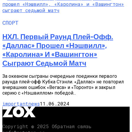
СПОРТ
НХЛ. Первый Раунд Плей-Офф.
«Даллас» Прошел «Нэшвилл»,
«Каролина» И «Вашингтон»
Сыграют Седьмой Матч
За океаном сыграны очередные поединки первого
раунда плей-офф Кубка Стэнли. «Даллас» не повторил
вчерашних ошибок «Вегаса» и «Торонто» и закрыл
серию с «Нэшвиллом» победой...
importantnews
11.06.2024
Copyright © 2025 Обратная связь