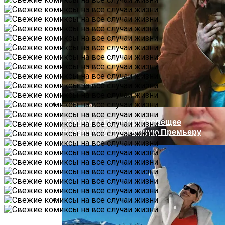
Под Киевом Мотоцикл Влетел В
Легковушку: Двое Погибших
«Веном 3» Получил Зловещее
Название И Ускоренную Премьеру
Прокурор Хмельницкой Области Умер