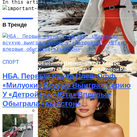
От Осложнений Коронавируса
In this article:
В Тренде
СПОРТ
Семейное Наследие: Кейт Хадсон
Хранит Свои Наряды Для Дочери Рани
НБА. Первый Раунд Плей-Офф.
«Милуоки» Всухую Выиграл Серию
У «Детройта», «Юта» Впервые
Обыграла «Хьюстон»
В Египте Госпитализировали 5-
Летнюю Украинку С Признаками
Изнасилования: Мать Отрицает