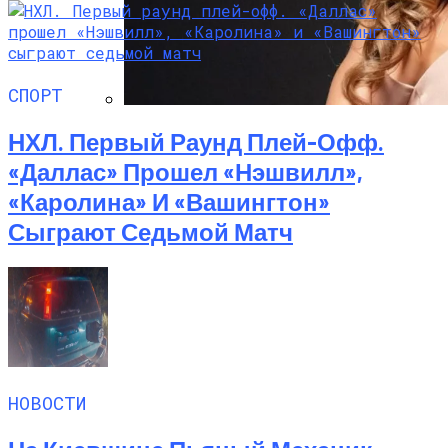
СПОРТ
Алёна Шоптенко Показала
НХЛ. Первый Раунд Плей-Офф.
Танцевальный Мастер-Класс На Пляже
«Даллас» Прошел «Нэшвилл»,
В Турции
«Каролина» И «Вашингтон»
Сыграют Седьмой Матч
НОВОСТИ