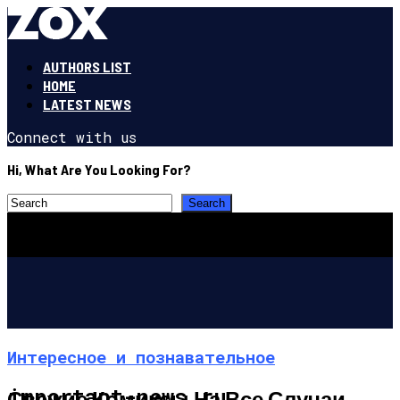
AUTHORS LIST
HOME
LATEST NEWS
Connect with us
Hi, What Are You Looking For?
Интересное и познавательное
important-news.ru
Свежие Комиксы На Все Случаи