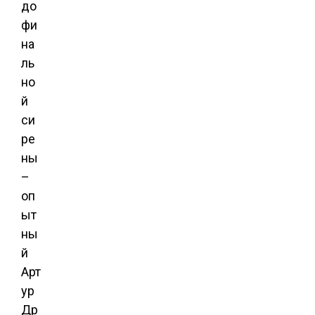
до
фи
на
ль
но
й
си
ре
ны
–
оп
ыт
ны
й
Арт
ур
Др