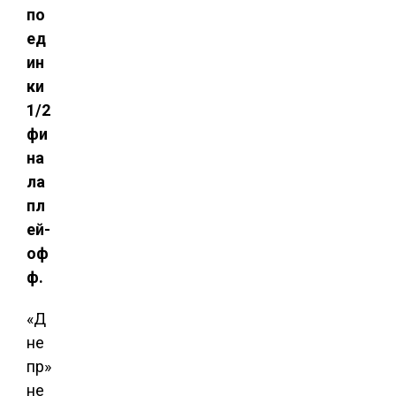
по
ед
ин
ки
1/2
фи
на
ла
пл
ей-
оф
ф.
«Д
не
пр»
не