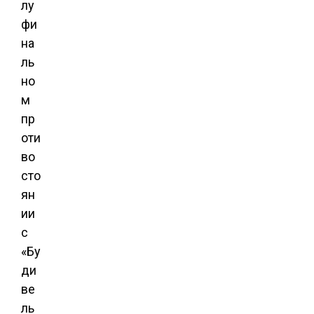
лу
фи
на
ль
но
м
пр
оти
во
сто
ян
ии
с
«Бу
ди
ве
ль