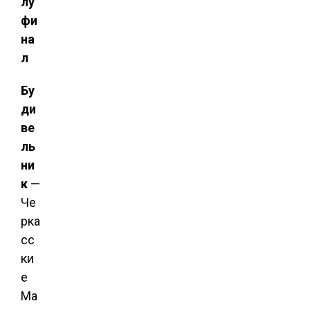
лу
фи
на
л
Бу
ди
ве
ль
ни
к
—
Че
рка
сс
ки
е
Ма