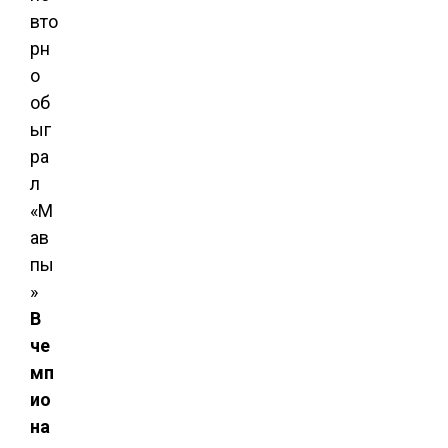
В
че
мп
ио
на