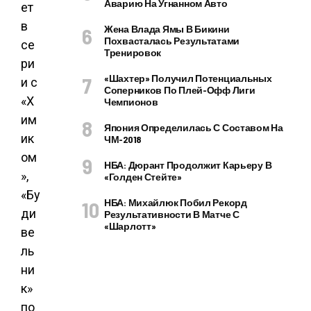
Аварию На Угнанном Авто
Жена Влада Ямы В Бикини
Похвасталась Результатами
Тренировок
«Шахтер» Получил Потенциальных
Соперников По Плей-Офф Лиги
Чемпионов
Япония Определилась С Составом На
ЧМ-2018
НБА: Дюрант Продолжит Карьеру В
«Голден Стейте»
НБА: Михайлюк Побил Рекорд
Результативности В Матче С
«Шарлотт»