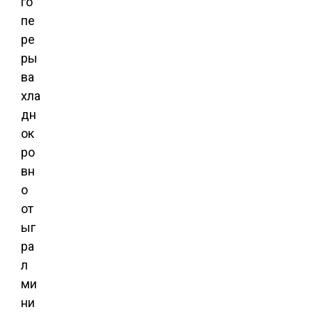
го
пе
ре
ры
ва
хла
дн
ок
ро
вн
о
от
ыг
ра
л
ми
ни