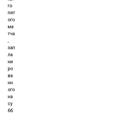
го
пят
ого
ма
тча
,
зап
ла
ни
ро
ва
нн
ого
на
су
бб