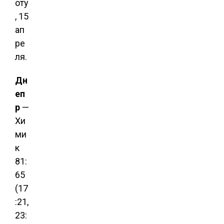
оту
, 15
ап
ре
ля.
Дн
еп
р
—
Хи
ми
к
81:
65
(17
:21,
23: