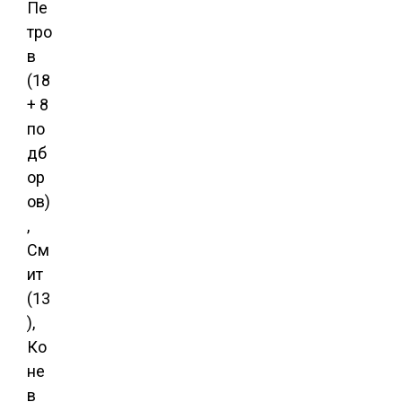
Пе
тро
в
(18
+ 8
по
дб
ор
ов)
,
См
ит
(13
),
Ко
не
в