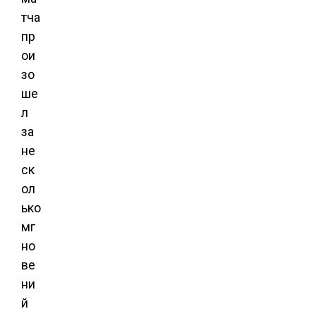
тча
пр
ои
зо
ше
л
за
не
ск
ол
ько
мг
но
ве
ни
й