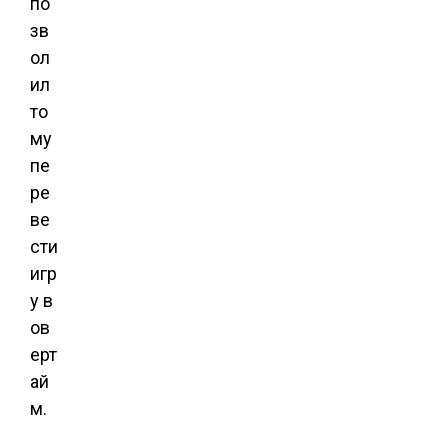
по
зв
ол
ил
то
му
пе
ре
ве
сти
игр
у в
ов
ерт
ай
м.