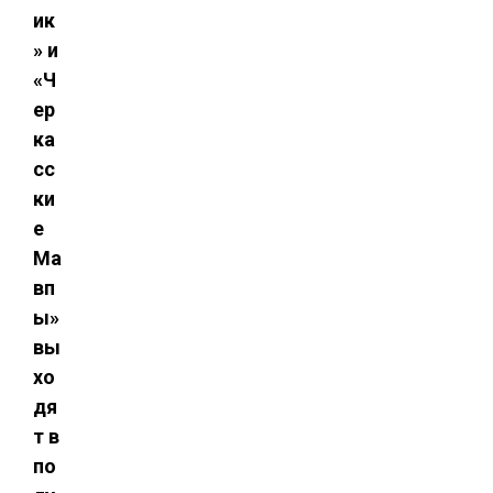
ик
» и
«Ч
ер
ка
сс
ки
е
Ма
вп
ы»
вы
хо
дя
т в
по