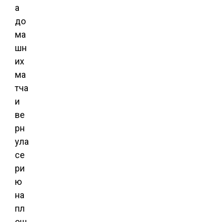
а
до
ма
шн
их
ма
тча
и
ве
рн
ула
се
ри
ю
на
пл
ощ