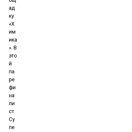
ад
ку
«Х
им
ика
». В
это
й
па
ре
фи
на
ли
ст
Су
пе