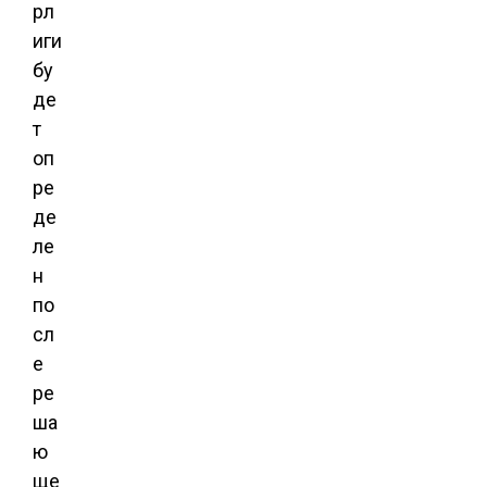
рл
иги
бу
де
т
оп
ре
де
ле
н
по
сл
е
ре
ша
ю
ще