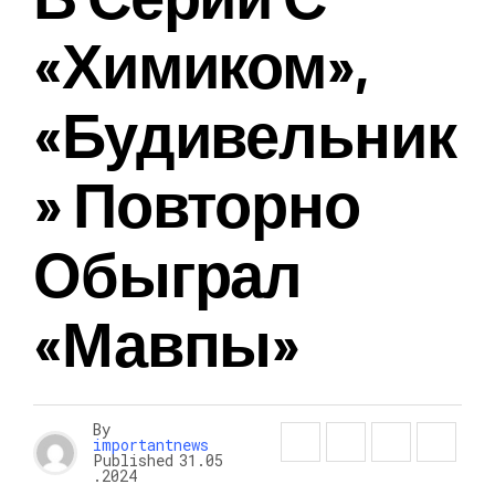
«Химиком»,
«Будивельник
» Повторно
Обыграл
«Мавпы»
By
importantnews
Published
31.05
.2024