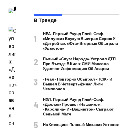
В Тренде
НБА. Первый Раунд Плей-Офф.
«Милуоки» Всухую Выиграл Серию У
«Детройта», «Юта» Впервые Обыграла
«Хьюстон»
Пьяный «слуга Народа» Устроил ДТП
При Въезде В Киев: СМИ Массово
Удаляют Информацию Об Аварии
«Реал» Повторно Обыграл «ПСЖ» И
Вышел В Четвертьфинал Лиги
Чемпионов
НХЛ. Первый Раунд Плей-Офф.
«Даллас» Прошел «Нэшвилл»,
«Каролина» И «Вашингтон» Сыграют
Седьмой Матч
На Киевщине Пьяный Механик Устроил