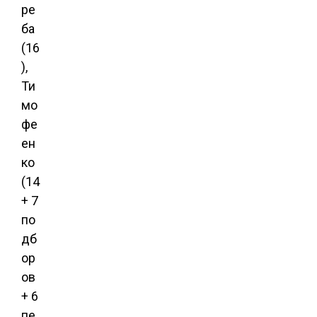
ре
ба
(16
),
Ти
мо
фе
ен
ко
(14
+ 7
по
дб
ор
ов
+ 6
пе