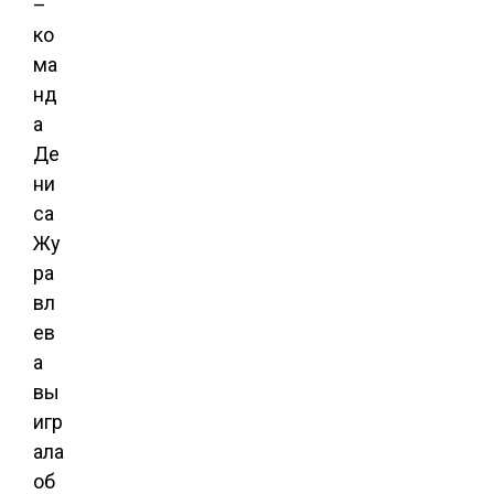
–
ко
ма
нд
а
Де
ни
са
Жу
ра
вл
ев
а
вы
игр
ала
об