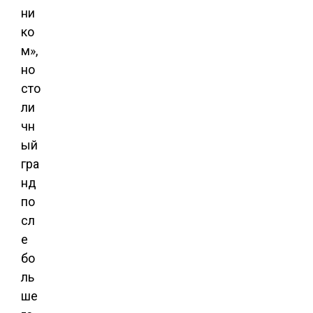
ни
ко
м»,
но
сто
ли
чн
ый
гра
нд
по
сл
е
бо
ль
ше