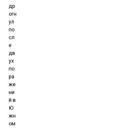
др
огн
ул
по
сл
е
дв
ух
по
ра
же
ни
й в
Ю
жн
ом