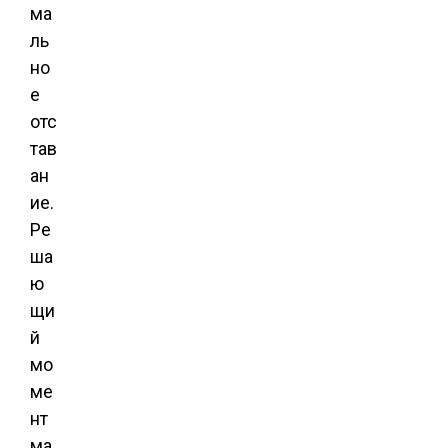
ма
ль
но
е
отс
тав
ан
ие.
Ре
ша
ю
щи
й
мо
ме
нт
ма