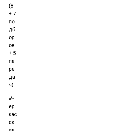
(8
+ 7
по
дб
ор
ов
+ 5
пе
ре
да
ч).
«Ч
ер
кас
ск
ие