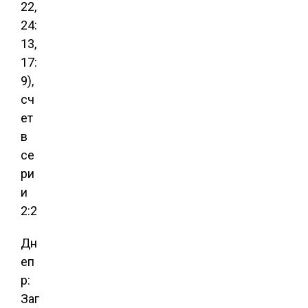
22,
24:
13,
17:
9),
сч
ет
в
се
ри
и
2:2
Дн
еп
р:
Заг