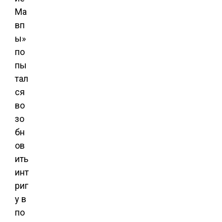
Ма
вп
ы»
по
пы
тал
ся
во
зо
бн
ов
ить
инт
риг
у в
по