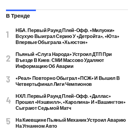
В Тренде
НБА. Первый Раунд Плей-Офф. «Милуоки»
Всухую Выиграл Серию У «Детройта», «Юта»
Впервые Обыграла «Хьюстон»
Пьяный «слуга Народа» Устроил ДТП При
Въезде В Киев: СМИ Массово Удаляют
Информацию Об Аварии
«Реал» Повторно Обыграл «ПСЖ» И Вышел В
Четвертьфинал Лиги Чемпионов
НХЛ. Первый Раунд Плей-Офф. «Даллас»
Прошел «Нэшвилл», «Каролина» И «Вашингтон»
Сыграют Седьмой Матч
На Киевщине Пьяный Механик Устроил Аварию
На Угнанном Авто