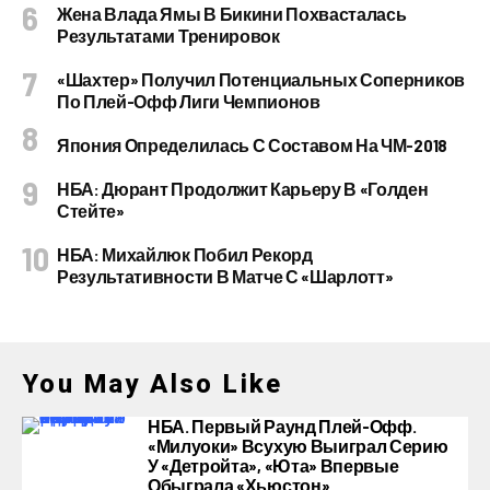
Жена Влада Ямы В Бикини Похвасталась
Результатами Тренировок
«Шахтер» Получил Потенциальных Соперников
По Плей-Офф Лиги Чемпионов
Япония Определилась С Составом На ЧМ-2018
НБА: Дюрант Продолжит Карьеру В «Голден
Стейте»
НБА: Михайлюк Побил Рекорд
Результативности В Матче С «Шарлотт»
You May Also Like
НБА. Первый Раунд Плей-Офф.
«Милуоки» Всухую Выиграл Серию
У «Детройта», «Юта» Впервые
Обыграла «Хьюстон»