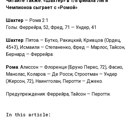
Читайте также: «Шахтер» в 1/8 финала Лиги
Чемпионов сыграет с «Ромой»
Шахтер
— Рома 2:1
Голы: Феррейра, 52, Фред, 71 — Ундер, 41
Шахтер
: Пятов — Бутко, Ракицкий, Кривцов (Ордец,
45+3), Исмаили — Степаненко, Фред — Марлос, Тайсон,
Бернард — Феррейра.
Рома
: Алиссон — Флоренци (Бруно Перес, 72), Фасио,
Манолас, Коларов — Де Росси, Строотман — Ундер
(Жерсон, 72), Наингголан, Перотти — Джеко.
Предупреждения: Феррейра, Тайсон — Перотти.
In this article: