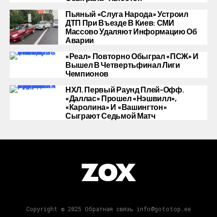
Пьяный «слуга Народа» Устроил
ДТП При Въезде В Киев: СМИ
Массово Удаляют Информацию Об
Аварии
«Реал» Повторно Обыграл «ПСЖ» И
Вышел В Четвертьфинал Лиги
Чемпионов
НХЛ. Первый Раунд Плей-Офф.
«Даллас» Прошел «Нэшвилл»,
«Каролина» И «Вашингтон»
Сыграют Седьмой Матч
Copyright © 2025 Обратная связь info@gototop.ee