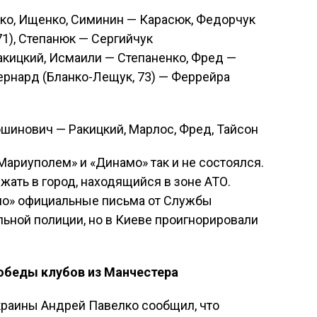
нко, Ищенко, Симинин — Карасюк, Федорчук
71), Степанюк — Сергийчук
Ракицкий, Исмаили — Степаненко, Фред —
Бернард (Бланко-Лещук, 73) — Феррейра
шинович — Ракицкий, Марлос, Фред, Тайсон
ариуполем» и «Динамо» так и не состоялся.
жать в город, находящийся в зоне АТО.
мо» официальные письма от Службы
ьной полиции, но в Киеве проигнорировали
обеды клубов из Манчестера
раины Андрей Павелко сообщил, что