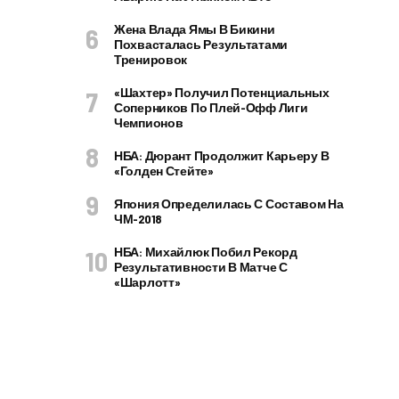
Жена Влада Ямы В Бикини
Похвасталась Результатами
Тренировок
«Шахтер» Получил Потенциальных
Соперников По Плей-Офф Лиги
Чемпионов
НБА: Дюрант Продолжит Карьеру В
«Голден Стейте»
Япония Определилась С Составом На
ЧМ-2018
НБА: Михайлюк Побил Рекорд
Результативности В Матче С
«Шарлотт»