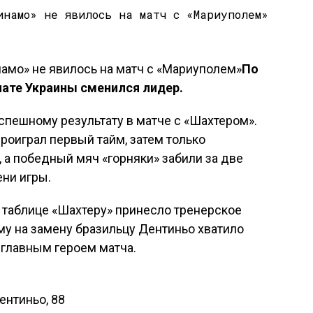
По
нате Украины сменился лидер.
успешному результату в матче с «Шахтером».
оиграл первый тайм, затем только
 а победный мяч «горняки» забили за две
ни игры.
й таблице «Шахтеру» принесло тренерское
у на замену бразильцу Дентиньо хватило
 главным героем матча.
ентиньо, 88