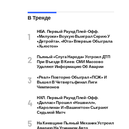
В Тренде
НБА. Первый Раунд Плей-Офф.
«Милуоки» Всухую Выиграл Серию У
«Детройта», «Юта» Впервые Обыграла
«Хьюстон»
Пьяный «слуга Народа» Устроил ДТП
При Въезде В Киев: СМИ Массово
Удаляют Информацию Об Аварии
«Реал» Повторно Обыграл «ПСЖ» И
Вышел В Четвертьфинал Лиги
Чемпионов
НХЛ. Первый Раунд Плей-Офф.
«Даллас» Прошел «Нэшвилл»,
«Каролина» И «Вашингтон» Сыграют
Седьмой Матч
На Киевщине Пьяный Механик Устроил
Аварию На Угнанном Авто