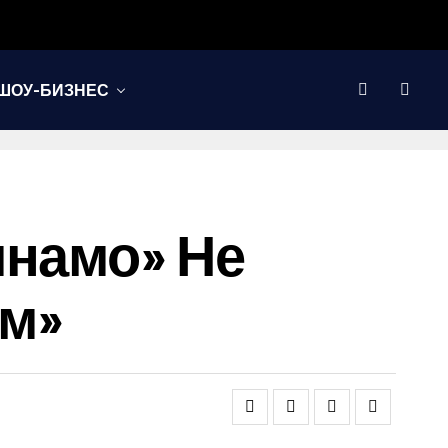
ШОУ-БИЗНЕС
инамо» Не
ем»