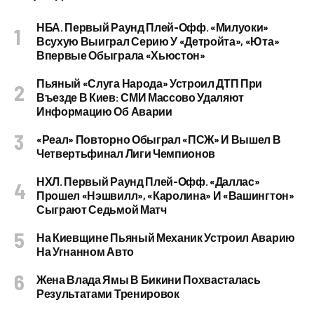
НБА. Первый Раунд Плей-Офф. «Милуоки»
Всухую Выиграл Серию У «Детройта», «Юта»
Впервые Обыграла «Хьюстон»
Пьяный «слуга Народа» Устроил ДТП При
Въезде В Киев: СМИ Массово Удаляют
Информацию Об Аварии
«Реал» Повторно Обыграл «ПСЖ» И Вышел В
Четвертьфинал Лиги Чемпионов
НХЛ. Первый Раунд Плей-Офф. «Даллас»
Прошел «Нэшвилл», «Каролина» И «Вашингтон»
Сыграют Седьмой Матч
На Киевщине Пьяный Механик Устроил Аварию
На Угнанном Авто
Жена Влада Ямы В Бикини Похвасталась
Результатами Тренировок