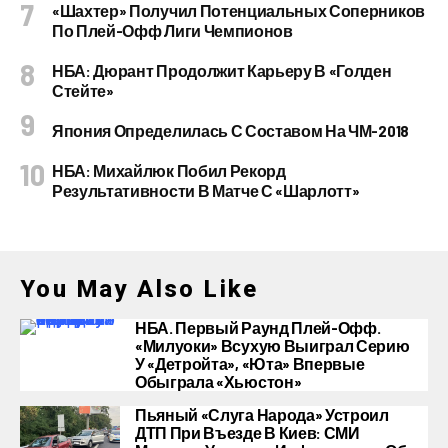
«Шахтер» Получил Потенциальных Соперников
По Плей-Офф Лиги Чемпионов
НБА: Дюрант Продолжит Карьеру В «Голден
Стейте»
Япония Определилась С Составом На ЧМ-2018
НБА: Михайлюк Побил Рекорд
Результативности В Матче С «Шарлотт»
You May Also Like
НБА. Первый Раунд Плей-Офф.
«Милуоки» Всухую Выиграл Серию
У «Детройта», «Юта» Впервые
Обыграла «Хьюстон»
Пьяный «слуга Народа» Устроил
ДТП При Въезде В Киев: СМИ