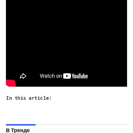
Прикольные трудности, с которыми
могут столкнуться все родители
А вот схожий пример из нашей жизни, «Серьезный
разговор дочери с отцом!»:
In this article:
В Тренде