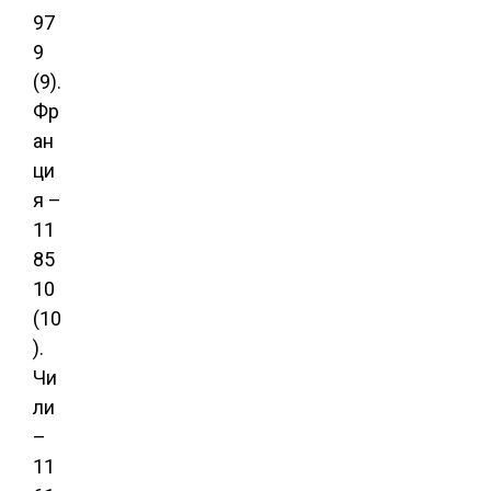
97
9
(9).
Фр
ан
ци
я –
11
85
10
(10
).
Чи
ли
–
11