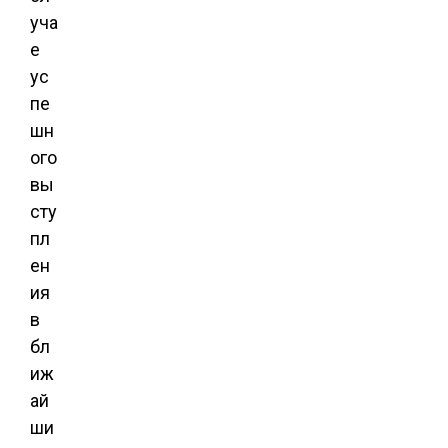
уча
е
ус
пе
шн
ого
вы
сту
пл
ен
ия
в
бл
иж
ай
ши