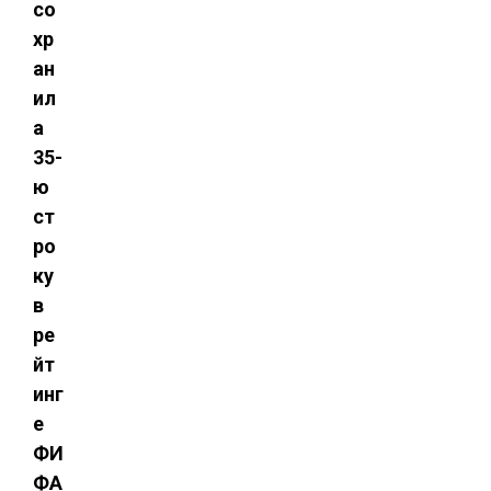
со
хр
ан
ил
а
35-
ю
ст
ро
ку
в
ре
йт
инг
е
ФИ
ФА