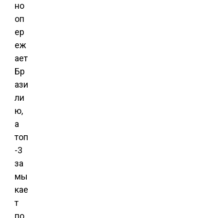
но
оп
ер
еж
ает
Бр
ази
ли
ю,
а
топ
-3
за
мы
кае
т
по