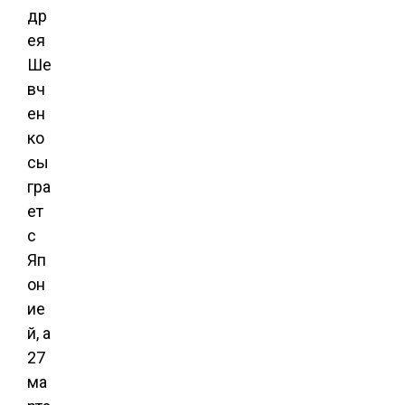
др
ея
Ше
вч
ен
ко
сы
гра
ет
с
Яп
он
ие
й, а
27
ма