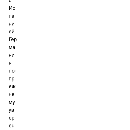
с
Ис
па
ни
ей.
Гер
ма
ни
я
по-
пр
еж
не
му
ув
ер
ен