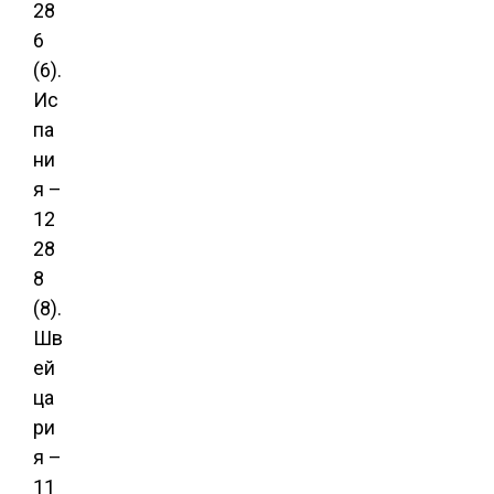
28
6
(6).
Ис
па
ни
я –
12
28
8
(8).
Шв
ей
ца
ри
я –
11