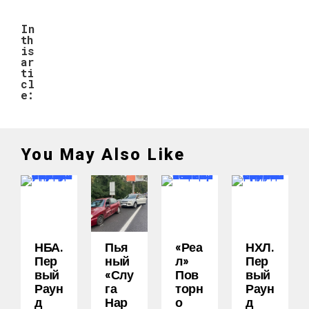
In
th
is
ar
ti
cl
e:
You May Also Like
НБА.
Пья
«Реа
НХЛ.
Пер
Ный
Л»
Пер
Вый
«слу
Пов
Вый
Раун
Га
Торн
Раун
Д
Нар
О
Д