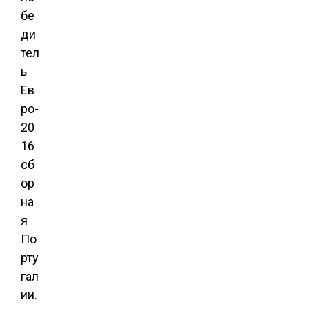
бе
ди
тел
ь
Ев
ро-
20
16
сб
ор
на
я
По
рту
гал
ии.