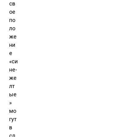
св
ое
по
ло
же
ни
е
«си
не-
же
лт
ые
»
мо
гут
в
сл