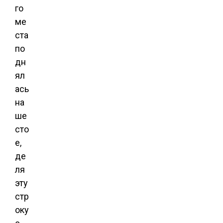
го
ме
ста
по
дн
ял
ась
на
ше
сто
е,
де
ля
эту
стр
оку