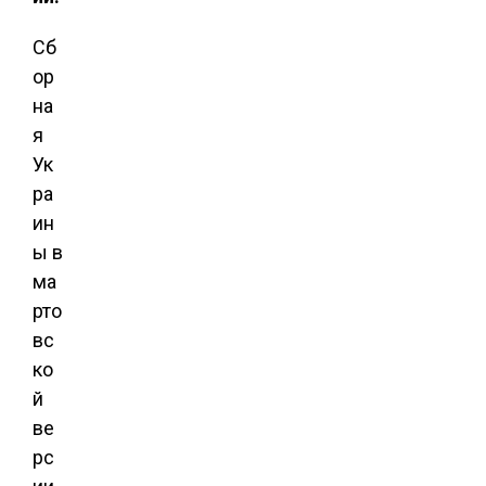
Сб
ор
на
я
Ук
ра
ин
ы в
ма
рто
вс
ко
й
ве
рс