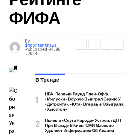
ФИФА
By
importantnews
Published
04.06
.2024
В Тренде
НБА. Первый Раунд Плей-Офф.
«Милуоки» Всухую Выиграл Серию У
«Детройта», «Юта» Впервые Обыграла
«Хьюстон»
Пьяный «слуга Народа» Устроил ДТП
При Въезде В Киев: СМИ Массово
Удаляют Информацию Об Аварии