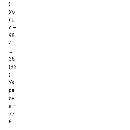
).
Уэ
ль
с –
98
4
…
35
(35
).
Ук
ра
ин
а —
77
8