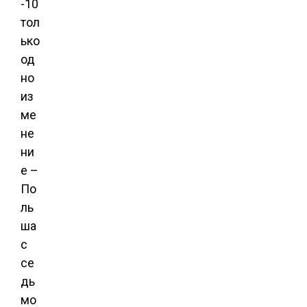
-10
тол
ько
од
но
из
ме
не
ни
е –
По
ль
ша
с
се
дь
мо