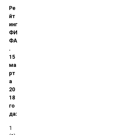
Ре
йт
инг
ФИ
ФА
.
15
ма
рт
а
20
18
го
да:
1