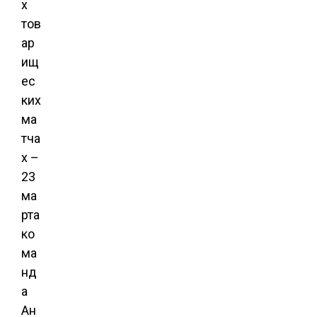
х
тов
ар
ищ
ес
ких
ма
тча
х –
23
ма
рта
ко
ма
нд
а
Ан