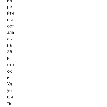
ии
ре
йти
нга
ост
ала
сь
на
35-
й
стр
ок
и.
Ул
уч
ши
ть