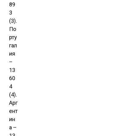
89
3
(3).
По
рту
гал
ия
–
13
60
4
(4).
Арг
ент
ин
а –
13