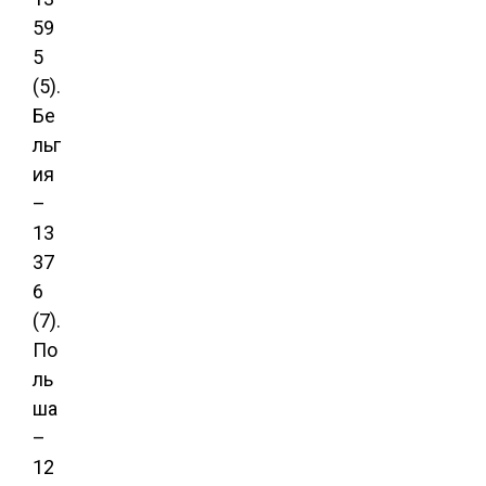
59
5
(5).
Бе
льг
ия
–
13
37
6
(7).
По
ль
ша
–
12