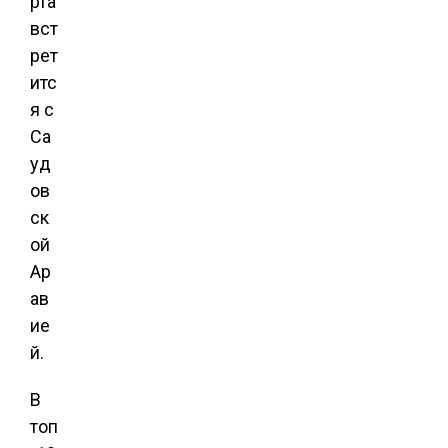
рта
вст
рет
итс
я с
Са
уд
ов
ск
ой
Ар
ав
ие
й.
В
топ