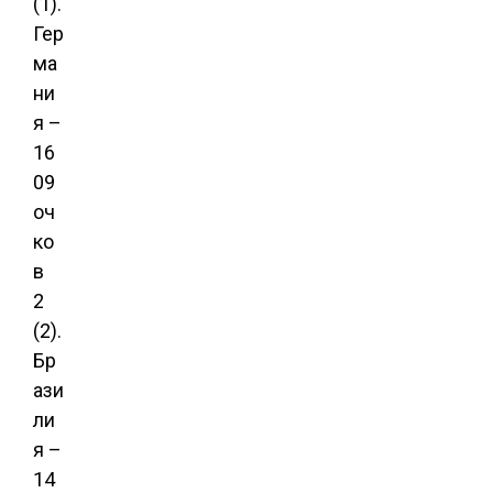
(1).
Гер
ма
ни
я –
16
09
оч
ко
в
2
(2).
Бр
ази
ли
я –
14