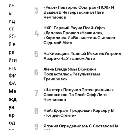
«Реал» Повторно Обыграл «ПСЖ» И
Вышел В Четвертьфинал Лиги
Чемпионов
НХЛ. Первый Раунд Плей-Офф.
«Даллас» Прошел «Нэшвилл»,
«Каролина» И «Вашингтон» Сыграют
Седьмой Матч
На Киевщине Пьяный Механик Устроил
Аварию На Угнанном Авто
Жена Влада Ямы В Бикини
Похвасталась Результатами
Тренировок
«Шахтер» Получил Потенциальных
Ме
Соперников По Плей-Офф Лиги
жд
Чемпионов
ун
НБА: Дюрант Продолжит Карьеру В
ар
«Голден Стейте»
од
Япония Определилась С Составом На