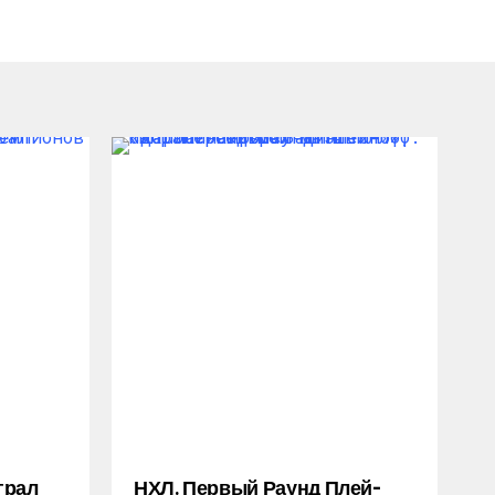
грал
НХЛ. Первый Раунд Плей-