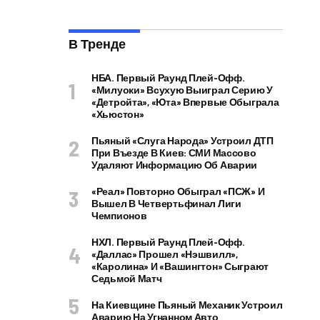
В Тренде
НБА. Первый Раунд Плей-Офф.
«Милуоки» Всухую Выиграл Серию У
«Детройта», «Юта» Впервые Обыграла
«Хьюстон»
Пьяный «слуга Народа» Устроил ДТП
При Въезде В Киев: СМИ Массово
Удаляют Информацию Об Аварии
«Реал» Повторно Обыграл «ПСЖ» И
Вышел В Четвертьфинал Лиги
Чемпионов
НХЛ. Первый Раунд Плей-Офф.
«Даллас» Прошел «Нэшвилл»,
«Каролина» И «Вашингтон» Сыграют
Седьмой Матч
На Киевщине Пьяный Механик Устроил
Аварию На Угнанном Авто