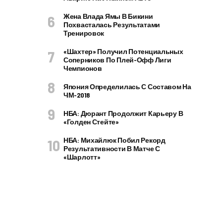
Жена Влада Ямы В Бикини
Похвасталась Результатами
Тренировок
«Шахтер» Получил Потенциальных
Соперников По Плей-Офф Лиги
Чемпионов
Япония Определилась С Составом На
ЧМ-2018
НБА: Дюрант Продолжит Карьеру В
«Голден Стейте»
НБА: Михайлюк Побил Рекорд
Результативности В Матче С
«Шарлотт»