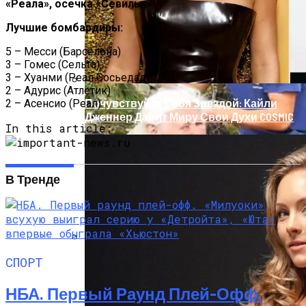
«Реала», осечка «Севильи»
Лучшие бомбардиры:
5 – Месси (Барселона)
3 – Гомес (Сельта)
3 – Хуанми (Реал Сосьедад)
2 – Адурис (Атлетик)
Почувствуйте Себя Звездой: Кайли
2 – Асенсио (Реал)
Дженнер Дарит Миру Свои Духи COSMIC
In this article:
В Тренде
СПОРТ
В Ровенской Области Пенсионерка
Четыре Дня Провела В Лесу
НБА. Первый Раунд Плей-Офф.