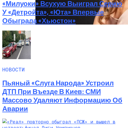
«Милуоки» Всухую Выиграл Серию
У «Детройта», «Юта» Впервые
Обыграла «Хьюстон»
Алёна Шоптенко Показала
Танцевальный Мастер-Класс На Пляже
В Турции
НОВОСТИ
Пьяный «слуга Народа» Устроил
ДТП При Въезде В Киев: СМИ
Массово Удаляют Информацию Об
Аварии