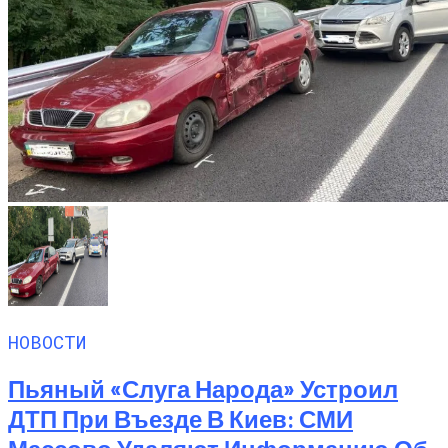
НОВОСТИ
Пьяный «слуга Народа» Устроил
ДТП При Въезде В Киев: СМИ