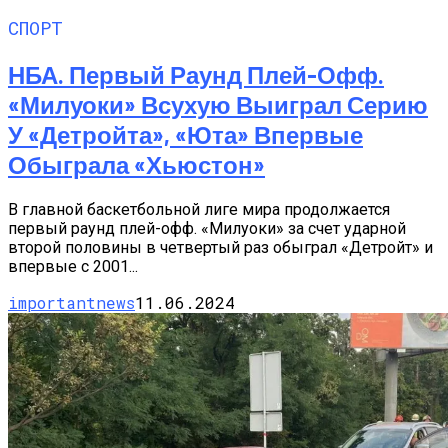
СПОРТ
НБА. Первый Раунд Плей-Офф.
«Милуоки» Всухую Выиграл Серию
У «Детройта», «Юта» Впервые
Обыграла «Хьюстон»
В главной баскетбольной лиге мира продолжается
первый раунд плей-офф. «Милуоки» за счет ударной
второй половины в четвертый раз обыграл «Детройт» и
впервые с 2001...
importantnews
11.06.2024