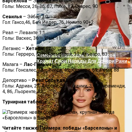
Барселона
— Эспаньол 5:0
В Николаеве Во Время Задержания
Голы: Месси, 26, 36, 67, Пике, 87, Суарес, 90
Умер 29-Летний Мужчина
Севилья
– Эйбар 3:0
Гол: Гансо,46, Бен Йедер, 76, Нолито 90+2
Реал — Леванте 1:1
Голы: Васкес, 36 — Иви, 11
Леганес –
Хетафе
1:2
Голы: Герреро, 65 — Арамбарри, 39, Альваро, 83
Семейное Наследие: Кейт Хадсон
Хранит Свои Наряды Для Дочери Рани
Малага –
Лас-Пальмас
1:3
Голы: Гонсалес, 48 – Виера, 45, Каллери, 69, Реми, 88
Депортиво –
Реал Сосьедад
2:4
Голы: Адриан, 27, Андоне, 50 – Хуанми, 3, Ильяраменди,
4, 86, Льоренте, 83
Турнирная таблица:
В Киеве Ночью Сгорело Заброшенное
Читайте также: Примера: победы «Барселоны» и
Здание