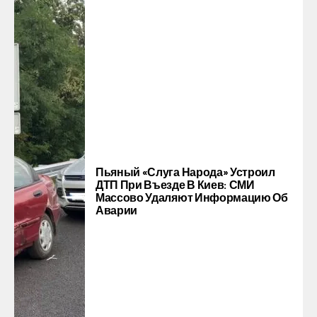
Пьяный «слуга Народа» Устроил
ДТП При Въезде В Киев: СМИ
Массово Удаляют Информацию Об
Аварии