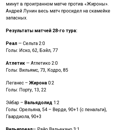
минут в проигранном матче против «Жироны».
Андрей Лунин весь матч просидел на скамейке
запасных.
Результаты матчей 28-го тура:
Реал
— Сельта 2:0
Голы: Иско, 62, Бэйл, 77
Атлетик
— Атлетико 2:0
Голы: Вильямс, 73, Кодро, 85
Леганес –
Жирона
0:2
Голы: Порту, 13, 22
Эйбар –
Вальядолид
1:2
Голы: Орельяна, 54 – Верде, 90+1 (с пенальти),
Гвардиола, 90+3
Вильярреал
— Райо Вальекано 3:1