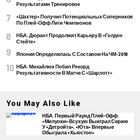
Результатами Тренировок
«Шахтер» Получил Потенциальных Соперников
По Плей-Офф Лиги Чемпионов
НБА: Дюрант Продолжит Карьеру В «Голден
Стейте»
Япония Определилась С Составом На ЧМ-2018
НБА: Михайлюк Побил Рекорд
Результативности В Матче С «Шарлотт»
You May Also Like
НБА. Первый Раунд Плей-Офф.
«Милуоки» Всухую Выиграл Серию
У «Детройта», «Юта» Впервые
Обыграла «Хьюстон»