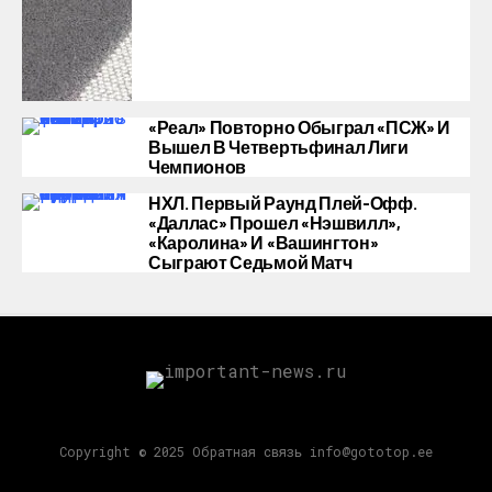
«Реал» Повторно Обыграл «ПСЖ» И
Вышел В Четвертьфинал Лиги
Чемпионов
НХЛ. Первый Раунд Плей-Офф.
«Даллас» Прошел «Нэшвилл»,
«Каролина» И «Вашингтон»
Сыграют Седьмой Матч
Copyright © 2025 Обратная связь info@gototop.ee