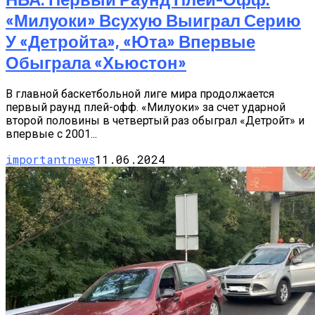
«Милуоки» Всухую Выиграл Серию
У «Детройта», «Юта» Впервые
Обыграла «Хьюстон»
В главной баскетбольной лиге мира продолжается
первый раунд плей-офф. «Милуоки» за счет ударной
второй половины в четвертый раз обыграл «Детройт» и
впервые с 2001...
importantnews
11.06.2024