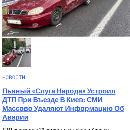
НОВОСТИ
Пьяный «слуга Народа» Устроил
ДТП При Въезде В Киев: СМИ
Массово Удаляют Информацию Об
Аварии
ДТП произошло 23 августа, на въезде в Киев со