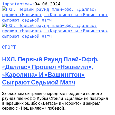
importantnews
04.06.2024
СПОРТ
НХЛ. Первый Раунд Плей-Офф.
«Даллас» Прошел «Нэшвилл»,
«Каролина» И «Вашингтон»
Сыграют Седьмой Матч
За океаном сыграны очередные поединки первого
раунда плей-офф Кубка Стэнли. «Даллас» не повторил
вчерашних ошибок «Вегаса» и «Торонто» и закрыл
серию с «Нэшвиллом» победой...