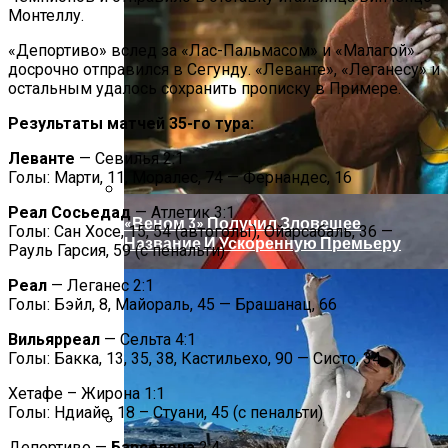
В Египте Госпитализировали 5-
Монтеллу.
Летнюю Украинку С Признаками
Изнасилования: Мать Отрицает
«Депортиво» вслед за «Лас-Пальмасом» и «Малагой»
Насилие
досрочно отправился в Сегунду. «Леванте», «Леганесу» и
остальным удалось сохранить прописку в Примере.
Результаты матчей 35-го тура:
Леванте
— Севилья 2:1
Голы: Марти, 11, Моралес, 74 — Фернандес, 16
Реал Сосьедад
— Атлетик 3:1
«Веном 3» Получил Зловещее
Голы: Сан Хосе, 15, 54 (автоголы), Ойарсабаль, 36 —
Название И Ускоренную Премьеру
Рауль Гарсия, 59 (с пенальти)
Реал
— Леганес 2:1
Голы: Бэйл, 8, Майораль, 45 — Брашанац, 66
Вильярреал
— Сельта 4:1
Голы: Бакка, 13, 35, 38, Кастильехо, 90 — Систо, 34
Хетафе – Жирона 1:1
Голы: Ндиайе, 18 – Стуани, 45 (с пенальти)
Депортиво —
Барселона
2:4