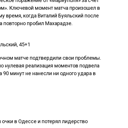
еское поражение от «Мариуполя» за счет
м». Ключевой момент матча произошел в
у время, когда Виталий Буяльский после
а повторно пробил Махарадзе.
яльский, 45+1
 очном матче подтвердили свои проблемы.
но нулевая реализация моментов подвела
 90 минут не нанесли ни одного удара в