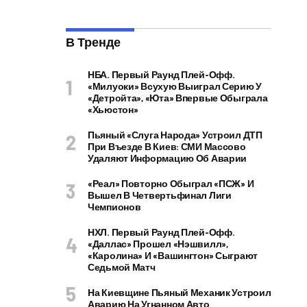
В Тренде
НБА. Первый Раунд Плей-Офф.
«Милуоки» Всухую Выиграл Серию У
«Детройта», «Юта» Впервые Обыграла
«Хьюстон»
Пьяный «слуга Народа» Устроил ДТП
При Въезде В Киев: СМИ Массово
Удаляют Информацию Об Аварии
«Реал» Повторно Обыграл «ПСЖ» И
Вышел В Четвертьфинал Лиги
Чемпионов
НХЛ. Первый Раунд Плей-Офф.
«Даллас» Прошел «Нэшвилл»,
«Каролина» И «Вашингтон» Сыграют
Седьмой Матч
На Киевщине Пьяный Механик Устроил
Аварию На Угнанном Авто