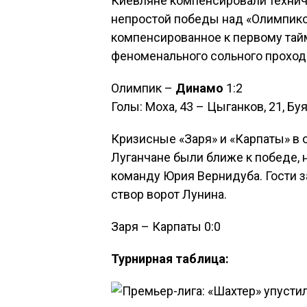
Киевляне компенсировали технич
непростой победы над «Олимпико
компенсированное к первому тайм
феноменального сольного проход
Олимпик –
Динамо
1:2
Голы: Моха, 43 – Цыганков, 21, Бу
Кризисные «Заря» и «Карпаты» в
Луганчане были ближе к победе, 
команду Юрия Вернидуба. Гости за
створ ворот Лунина.
Заря – Карпаты 0:0
Турнирная таблица: