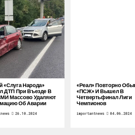
 «слуга Народа»
«Реал» Повторно Обы
л ДТП При Въезде В
«ПСЖ» И Вышел В
СМИ Массово Удаляют
Четвертьфинал Лиги
мацию Об Аварии
Чемпионов
tnews
26.10.2024
importantnews
04.06.2024