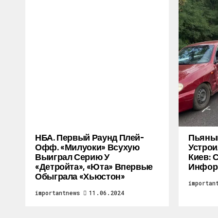
НБА. Первый Раунд Плей-
Пьяный
Офф. «Милуоки» Всухую
Устрои
Выиграл Серию У
Киев: 
«Детройта», «Юта» Впервые
Инфор
Обыграла «Хьюстон»
importan
importantnews
11.06.2024