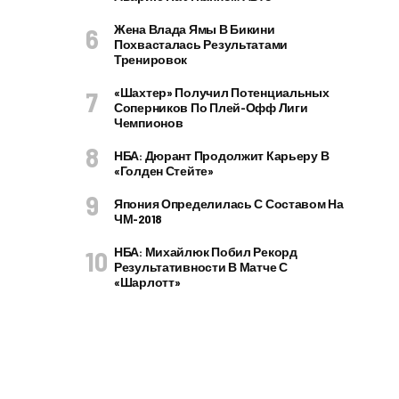
Жена Влада Ямы В Бикини
Похвасталась Результатами
Тренировок
«Шахтер» Получил Потенциальных
Соперников По Плей-Офф Лиги
Чемпионов
НБА: Дюрант Продолжит Карьеру В
«Голден Стейте»
Япония Определилась С Составом На
ЧМ-2018
НБА: Михайлюк Побил Рекорд
Результативности В Матче С
«Шарлотт»