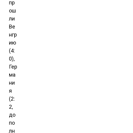
пр
ош
ли
Ве
нгр
ию
(4:
0),
Гер
ма
ни
я
(2:
2,
до
по
лн