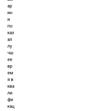
ар
ин
и
по
каз
ал
лу
чш
ее
вр
ем
я в
ква
ли
фи
кац