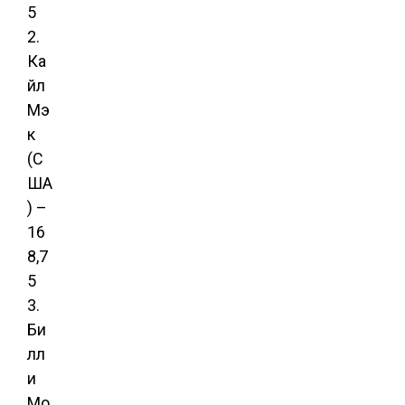
5
2.
Ка
йл
Мэ
к
(С
ША
) –
16
8,7
5
3.
Би
лл
и
Мо