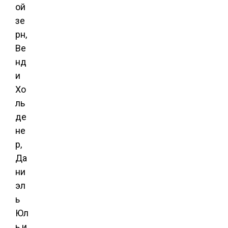
ой
зе
рн,
Ве
нд
и
Хо
ль
де
не
р,
Да
ни
эл
ь
Юл
ь и