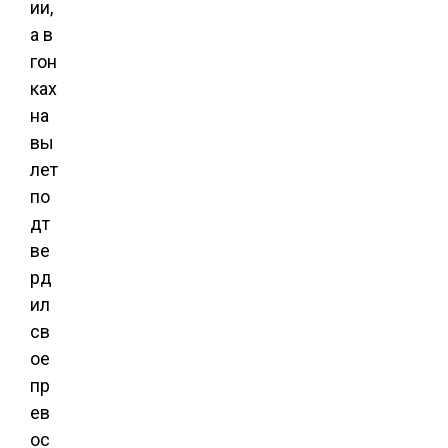
ии,
а в
гон
ках
на
вы
лет
по
дт
ве
рд
ил
св
ое
пр
ев
ос