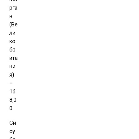
рга
н
(Ве
ли
ко
бр
ита
ни
я)
–
16
8,0
0
Сн
оу