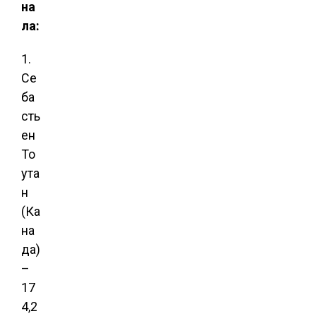
на
ла:
1.
Се
ба
сть
ен
То
ута
н
(Ка
на
да)
–
17
4,2