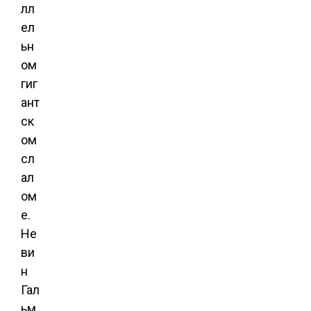
лл
ел
ьн
ом
гиг
ант
ск
ом
сл
ал
ом
е.
Не
ви
н
Гал
ьм