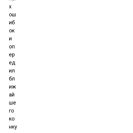
х
ош
иб
ок
и
оп
ер
ед
ил
бл
иж
ай
ше
го
ко
нку