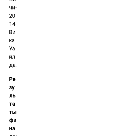
чи-
20
14
Ви
ка
Уа
йл
да.
Ре
зу
ль
та
ты
фи
на