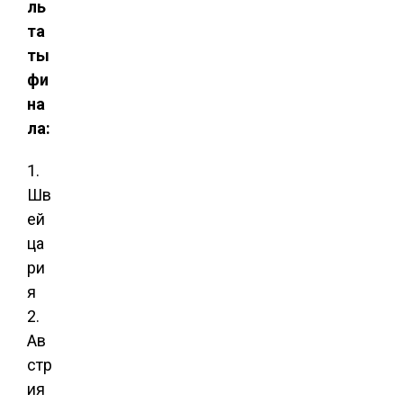
ль
та
ты
фи
на
ла:
1.
Шв
ей
ца
ри
я
2.
Ав
стр
ия