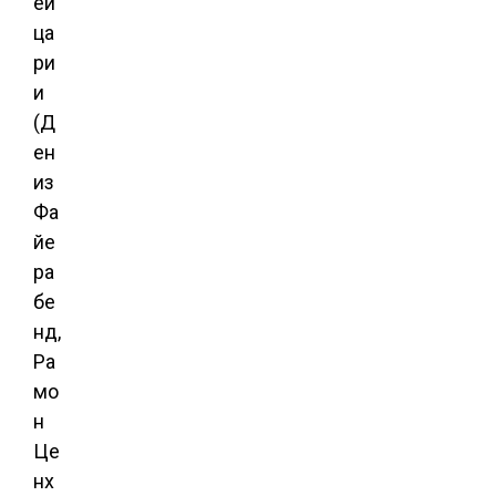
ей
ца
ри
и
(Д
ен
из
Фа
йе
ра
бе
нд,
Ра
мо
н
Це
нх