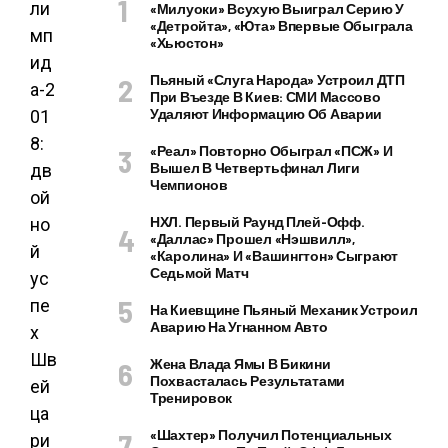
«Милуоки» Всухую Выиграл Серию У
«Детройта», «Юта» Впервые Обыграла
«Хьюстон»
Пьяный «слуга Народа» Устроил ДТП
При Въезде В Киев: СМИ Массово
Удаляют Информацию Об Аварии
«Реал» Повторно Обыграл «ПСЖ» И
Вышел В Четвертьфинал Лиги
Чемпионов
НХЛ. Первый Раунд Плей-Офф.
«Даллас» Прошел «Нэшвилл»,
«Каролина» И «Вашингтон» Сыграют
Седьмой Матч
На Киевщине Пьяный Механик Устроил
Аварию На Угнанном Авто
Жена Влада Ямы В Бикини
Похвасталась Результатами
Тренировок
«Шахтер» Получил Потенциальных