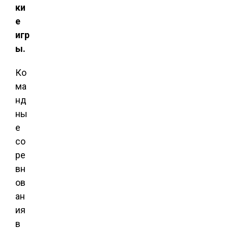
ки
е
игр
ы.
Ко
ма
нд
ны
е
со
ре
вн
ов
ан
ия
в