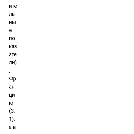
ите
ль
ны
е
по
каз
ате
ли)
,
Фр
ан
ци
ю
(3:
1),
а в