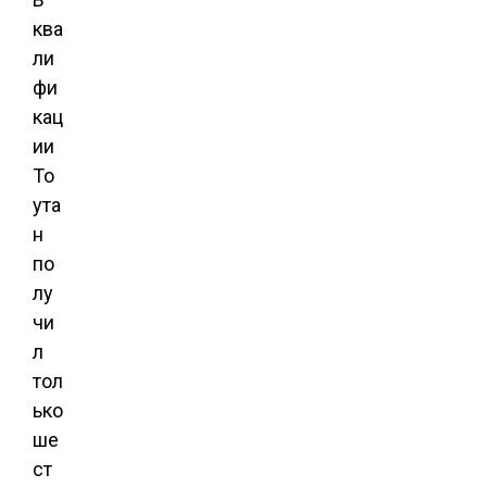
ква
ли
фи
кац
ии
То
ута
н
по
лу
чи
л
тол
ько
ше
ст