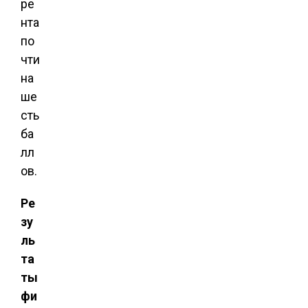
ре
нта
по
чти
на
ше
сть
ба
лл
ов.
Ре
зу
ль
та
ты
фи