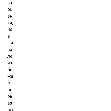
ые
оц
ен
ки,
но
в
фи
на
ле
из
бе
жа
л
се
рь
ез
ны