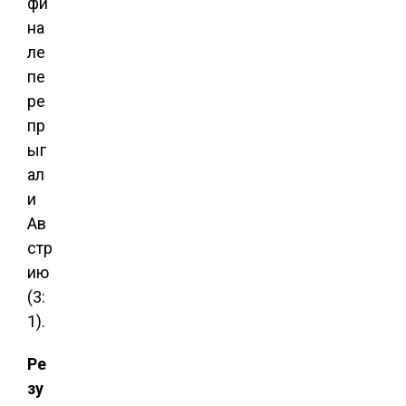
фи
на
ле
пе
ре
пр
ыг
ал
и
Ав
стр
ию
(3:
1).
Ре
зу