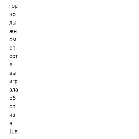
гор
но
лы
жн
ом
сп
орт
е
вы
игр
ала
сб
ор
на
я
Шв