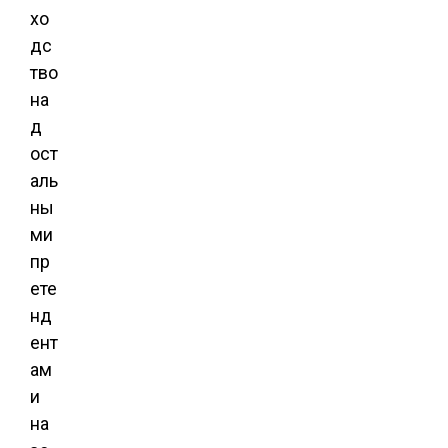
хо
дс
тво
на
д
ост
аль
ны
ми
пр
ете
нд
ент
ам
и
на