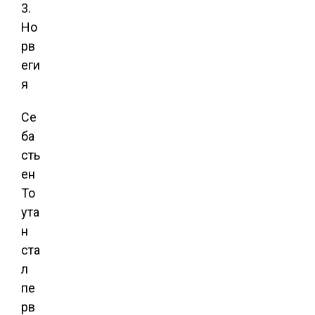
3.
Но
рв
еги
я
Се
ба
сть
ен
То
ута
н
ста
л
пе
рв