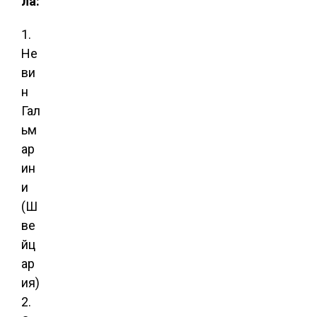
ла:
1.
Не
ви
н
Гал
ьм
ар
ин
и
(Ш
ве
йц
ар
ия)
2.