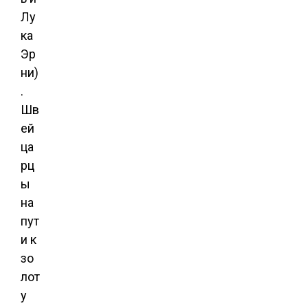
Лу
ка
Эр
ни)
.
Шв
ей
ца
рц
ы
на
пут
и к
зо
лот
у