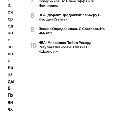
Соперников По Плей-Офф Лиги
Чемпионов
НБА: Дюрант Продолжит Карьеру В
«Голден Стейте»
Япония Определилась С Составом На
ЧМ-2018
НБА: Михайлюк Побил Рекорд
Результативности В Матче С
«Шарлотт»
В
Пх
ен
чх