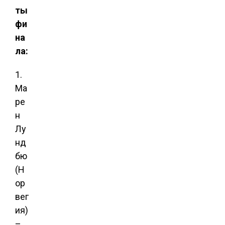
ты
фи
на
ла:
1.
Ма
ре
н
Лу
нд
бю
(Н
ор
вег
ия)
–