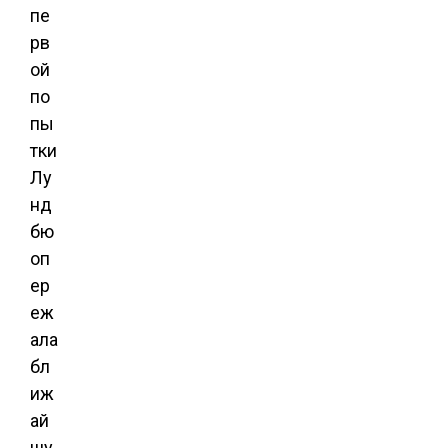
пе
рв
ой
по
пы
тки
Лу
нд
бю
оп
ер
еж
ала
бл
иж
ай
шу