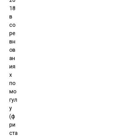
18
в
со
ре
вн
ов
ан
ия
х
по
мо
гул
у
(ф
ри
ста