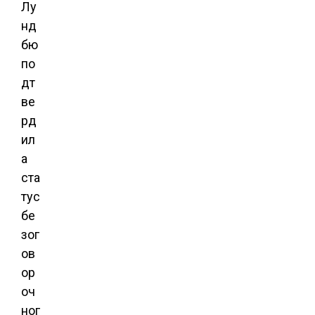
Лу
нд
бю
по
дт
ве
рд
ил
а
ста
тус
бе
зог
ов
ор
оч
ног