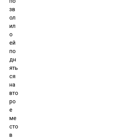
по
зв
ол
ил
о
ей
по
дн
ять
ся
на
вто
ро
е
ме
сто
в