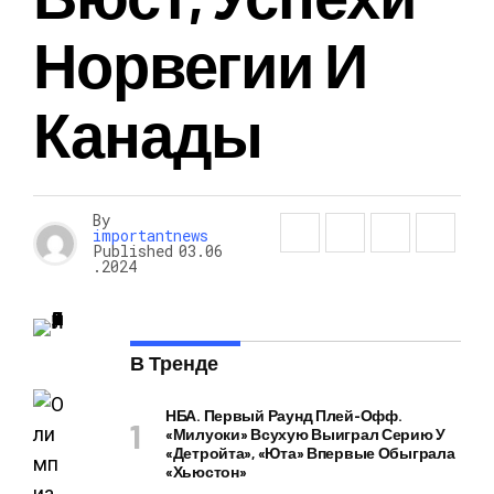
Норвегии И
Канады
By
importantnews
Published
03.06
.2024
В Тренде
НБА. Первый Раунд Плей-Офф.
«Милуоки» Всухую Выиграл Серию У
«Детройта», «Юта» Впервые Обыграла
«Хьюстон»