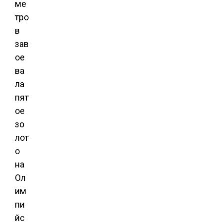
ме
тро
в
зав
ое
ва
ла
пят
ое
зо
лот
о
на
Ол
им
пи
йс