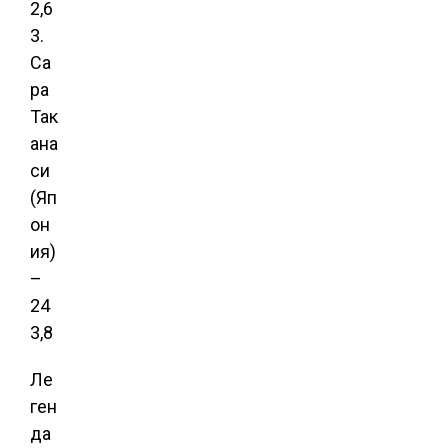
2,6
3.
Са
ра
Так
ана
си
(Яп
он
ия)
–
24
3,8
Ле
ген
да