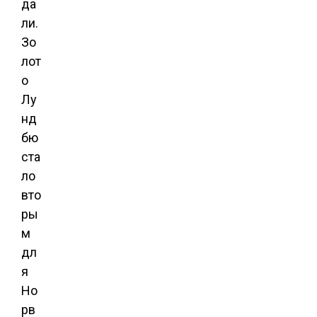
да
ли.
Зо
лот
о
Лу
нд
бю
ста
ло
вто
ры
м
дл
я
Но
рв