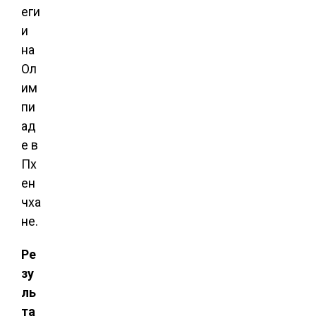
еги
и
на
Ол
им
пи
ад
е в
Пх
ен
чха
не.
Ре
зу
ль
та