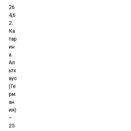
26
4,6
2.
Ка
тар
ин
а
Ал
ьтх
аус
(Ге
рм
ан
ия)
–
25