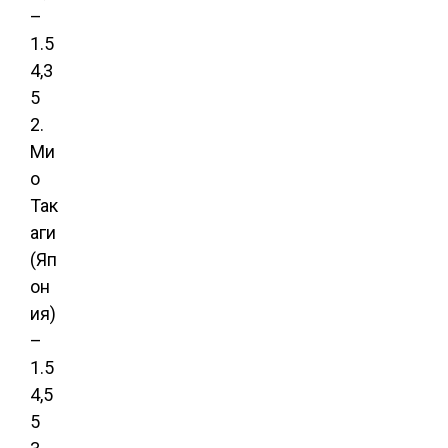
–
1.5
4,3
5
2.
Ми
о
Так
аги
(Яп
он
ия)
–
1.5
4,5
5