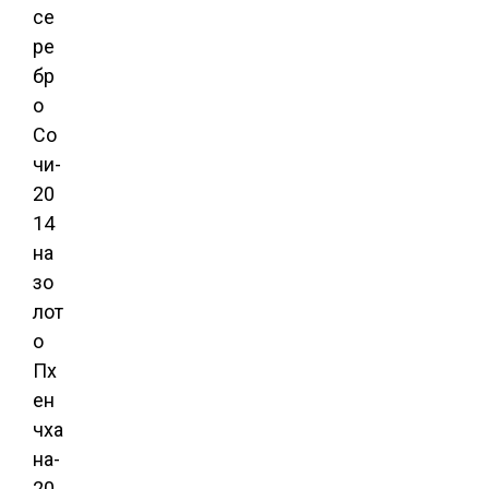
се
ре
бр
о
Со
чи-
20
14
на
зо
лот
о
Пх
ен
чха
на-
20