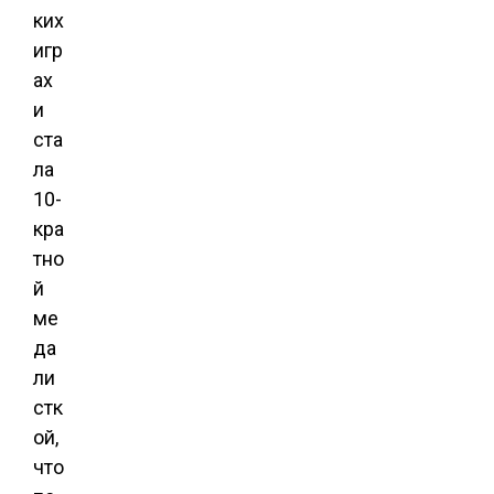
ких
игр
ах
и
ста
ла
10-
кра
тно
й
ме
да
ли
стк
ой,
что