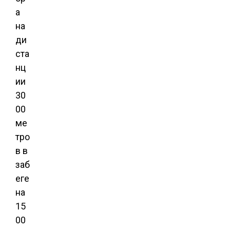
а
на
ди
ста
нц
ии
30
00
ме
тро
в в
заб
еге
на
15
00