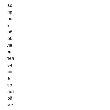
во
пр
ос
ы
об
об
ла
да
тел
ьн
иц
е
зо
лот
ой
ме