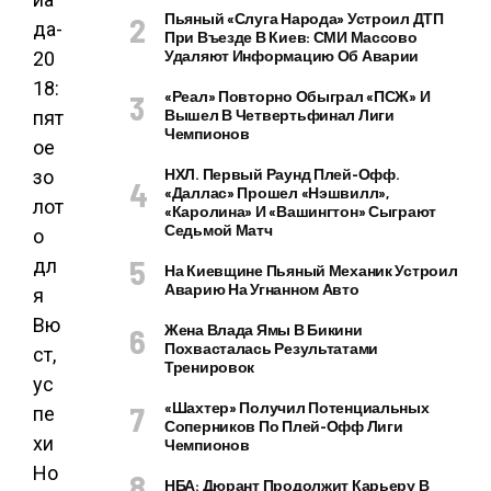
Пьяный «слуга Народа» Устроил ДТП
При Въезде В Киев: СМИ Массово
Удаляют Информацию Об Аварии
«Реал» Повторно Обыграл «ПСЖ» И
Вышел В Четвертьфинал Лиги
Чемпионов
НХЛ. Первый Раунд Плей-Офф.
«Даллас» Прошел «Нэшвилл»,
«Каролина» И «Вашингтон» Сыграют
Седьмой Матч
На Киевщине Пьяный Механик Устроил
Аварию На Угнанном Авто
Жена Влада Ямы В Бикини
Похвасталась Результатами
Тренировок
«Шахтер» Получил Потенциальных
Соперников По Плей-Офф Лиги
Чемпионов
НБА: Дюрант Продолжит Карьеру В