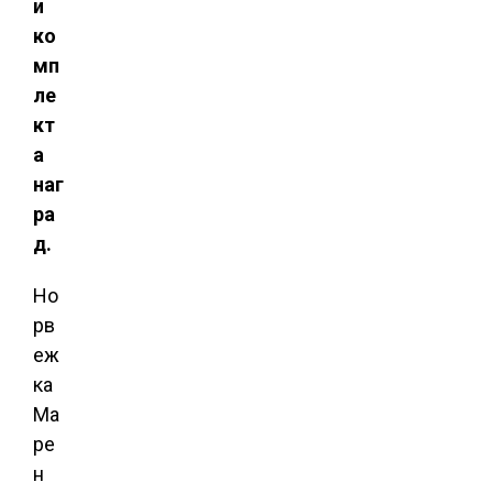
и
ко
мп
ле
кт
а
наг
ра
д.
Но
рв
еж
ка
Ма
ре
н