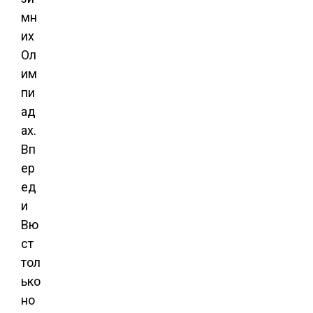
мн
их
Ол
им
пи
ад
ах.
Вп
ер
ед
и
Вю
ст
тол
ько
но