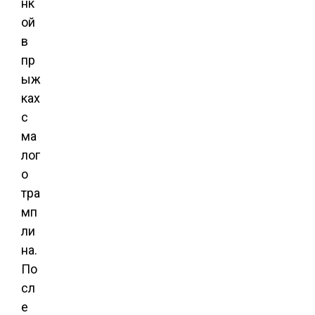
нк
ой
в
пр
ыж
ках
с
ма
лог
о
тра
мп
ли
на.
По
сл
е