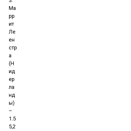
3.
Ма
рр
ит
Ле
ен
стр
а
(Н
ид
ер
ла
нд
ы)
–
1.5
5,2