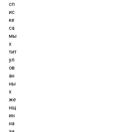
сп
ис
ке
са
мы
х
тит
ул
ов
ан
ны
х
же
нщ
ин
на
зи