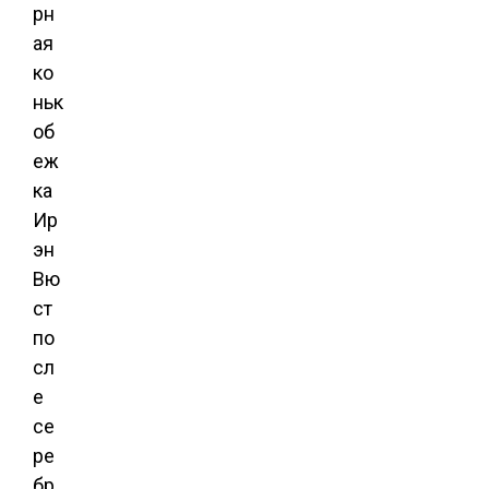
рн
ая
ко
ньк
об
еж
ка
Ир
эн
Вю
ст
по
сл
е
се
ре
бр