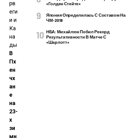
«Голден Стейте»
Япония Определилась С Составом На
ЧМ-2018
НБА: Михайлюк Побил Рекорд
Результативности В Матче С
«Шарлотт»
В
Пх
ен
чх
ан
е
на
23-
х
зи
мн