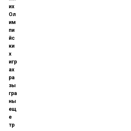
их
Ол
им
пи
йс
ки
х
игр
ах
ра
зы
гра
ны
ещ
е
тр