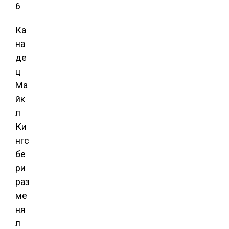
6
Ка
на
де
ц
Ма
йк
л
Ки
нгс
бе
ри
раз
ме
ня
л