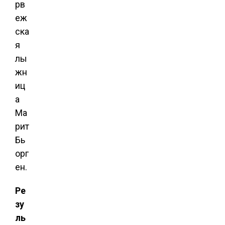
рв
еж
ска
я
лы
жн
иц
а
Ма
рит
Бь
орг
ен.
Ре
зу
ль