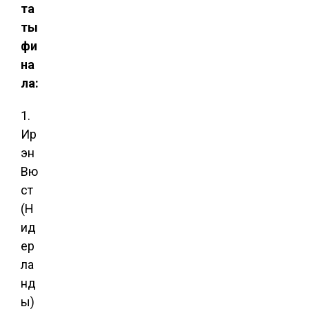
та
ты
фи
на
ла:
1.
Ир
эн
Вю
ст
(Н
ид
ер
ла
нд
ы)