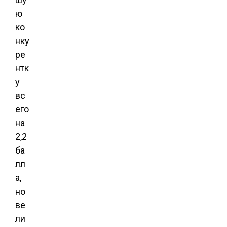
ю
ко
нку
ре
нтк
у
вс
его
на
2,2
ба
лл
а,
но
ве
ли