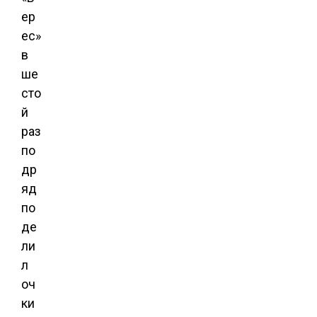
ер
ес»
в
ше
сто
й
раз
по
др
яд
по
де
ли
л
оч
ки