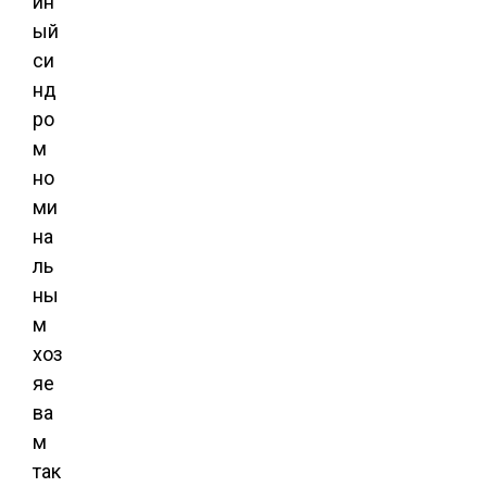
йн
ый
си
нд
ро
м
но
ми
на
ль
ны
м
хоз
яе
ва
м
так