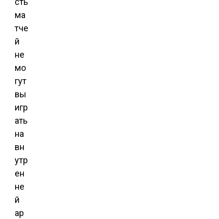
сть
ма
тче
й
не
мо
гут
вы
игр
ать
на
вн
утр
ен
не
й
ар