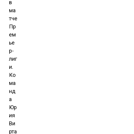
в
ма
тче
Пр
ем
ье
р-
лиг
и.
Ко
ма
нд
а
Юр
ия
Ви
рта