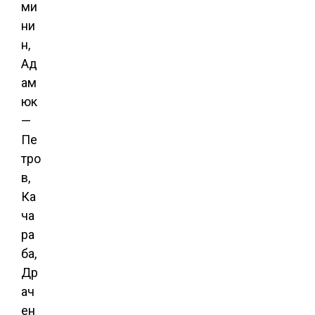
ми
ни
н,
Ад
ам
юк
—
Пе
тро
в,
Ка
ча
ра
ба,
Др
ач
ен