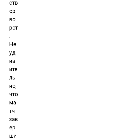
ств
ор
во
рот
.
Не
уд
ив
ите
ль
но,
что
ма
тч
зав
ер
ши