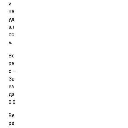
и
не
уд
ал
ос
ь.
Ве
ре
с —
Зв
ез
да
0:0
Ве
ре