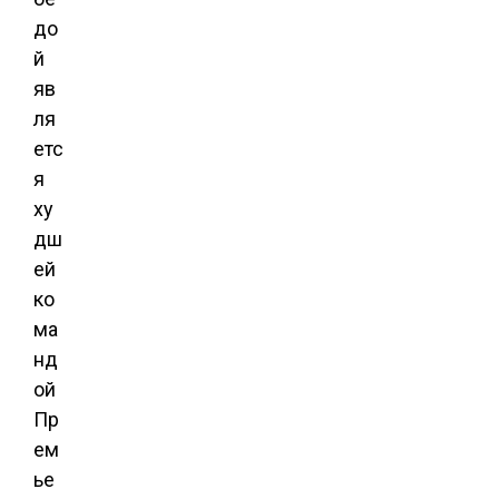
до
й
яв
ля
етс
я
ху
дш
ей
ко
ма
нд
ой
Пр
ем
ье