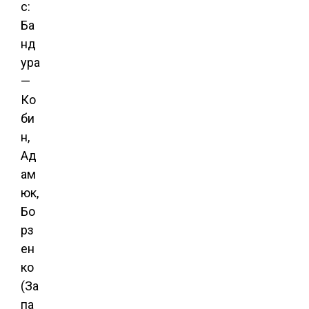
с:
Ба
нд
ура
—
Ко
би
н,
Ад
ам
юк,
Бо
рз
ен
ко
(За
па