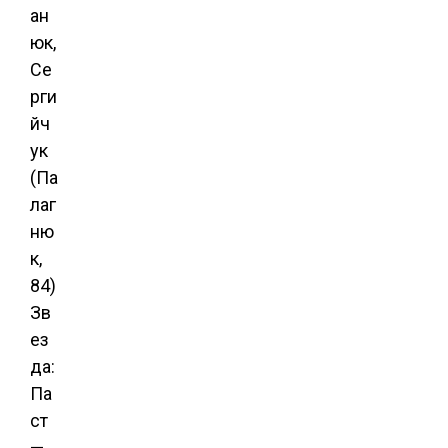
ан
юк,
Се
рги
йч
ук
(Па
лаг
ню
к,
84)
Зв
ез
да:
Па
ст
—