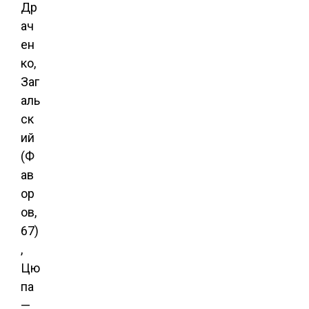
Др
ач
ен
ко,
Заг
аль
ск
ий
(Ф
ав
ор
ов,
67)
,
Цю
па
—