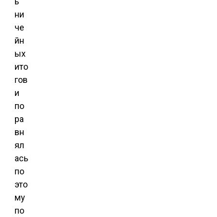
ь
ни
че
йн
ых
ито
гов
и
по
ра
вн
ял
ась
по
это
му
по