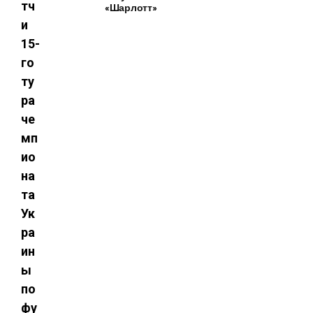
тч
«Шарлотт»
и
15-
го
ту
ра
че
мп
ио
на
та
Ук
ра
ин
ы
по
фу