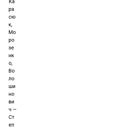
Ка
ра
сю
к,
Мо
ро
зе
нк
о,
Во
ло
ши
но
ви
ч —
Ст
еп