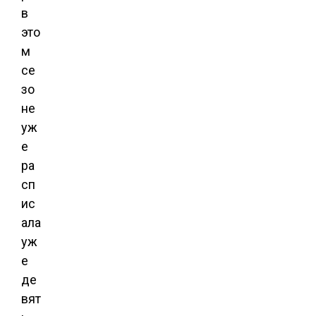
в
это
м
се
зо
не
уж
е
ра
сп
ис
ала
уж
е
де
вят