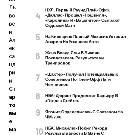
НХЛ. Первый Раунд Плей-Офф.
«Даллас» Прошел «Нэшвилл»,
«Каролина» И «Вашингтон» Сыграют
Седьмой Матч
На Киевщине Пьяный Механик Устроил
Аварию На Угнанном Авто
Жена Влада Ямы В Бикини
Похвасталась Результатами
Тренировок
«Шахтер» Получил Потенциальных
Соперников По Плей-Офф Лиги
Чемпионов
Ст
НБА: Дюрант Продолжит Карьеру В
ар
«Голден Стейте»
то
Япония Определилась С Составом На
вы
ЧМ-2018
е
НБА: Михайлюк Побил Рекорд
ма
Результативности В Матче С