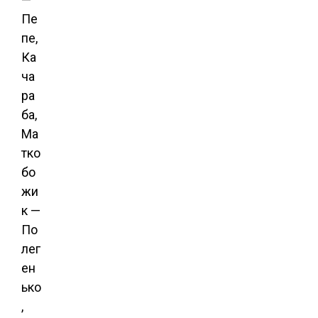
Пе
пе,
Ка
ча
ра
ба,
Ма
тко
бо
жи
к —
По
лег
ен
ько
,