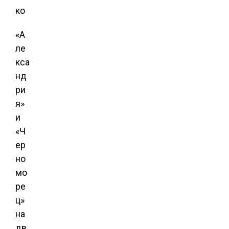
ко
«А
ле
кса
нд
ри
я»
и
«Ч
ер
но
мо
ре
ц»
на
дв