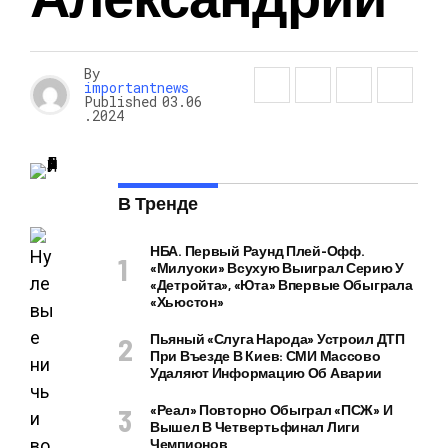
By
importantnews
Published
03.06
.2024
В Тренде
НБА. Первый Раунд Плей-Офф.
«Милуоки» Всухую Выиграл Серию У
«Детройта», «Юта» Впервые Обыграла
«Хьюстон»
Пьяный «слуга Народа» Устроил ДТП
При Въезде В Киев: СМИ Массово
Удаляют Информацию Об Аварии
«Реал» Повторно Обыграл «ПСЖ» И
Вышел В Четвертьфинал Лиги
Чемпионов