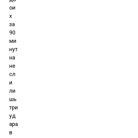
ои
х
за
90
ми
нут
на
не
сл
и
ли
шь
три
уд
ара
в