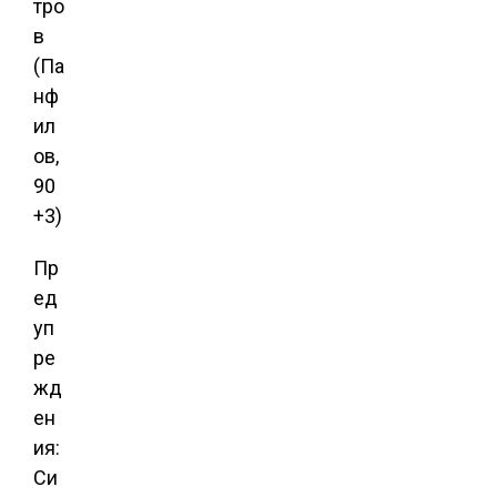
тро
в
(Па
нф
ил
ов,
90
+3)
Пр
ед
уп
ре
жд
ен
ия:
Си