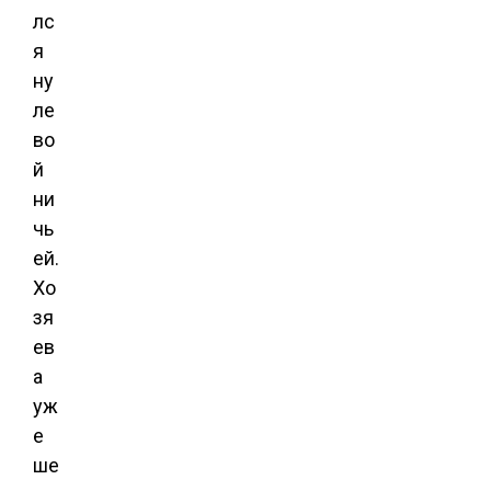
лс
я
ну
ле
во
й
ни
чь
ей.
Хо
зя
ев
а
уж
е
ше