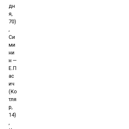
дн
я,
70)
,
Си
ми
ни
н —
Е.П
ас
ич
(Ко
тля
р,
14)
,