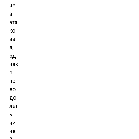
не
й
ата
ко
ва
л,
од
нак
о
пр
ео
до
лет
ь
ни
че