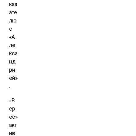
каз
ате
лю
с
«А
ле
кса
нд
ри
ей»
.
«В
ер
ес»
акт
ив