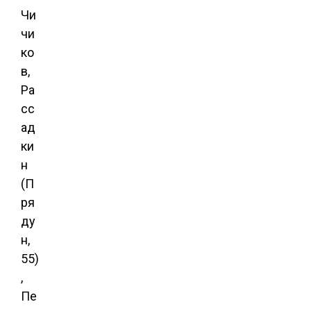
Чи
чи
ко
в,
Ра
сс
ад
ки
н
(П
ря
ду
н,
55)
,
Пе