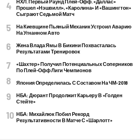
НХЛ. Первый Раунд Плей-Офф. «Даллас»
Прошел «Нэшвилл», «Каролина» И «Вашингтон»
Сыграют Седьмой Матч
На Киевщине Пьяный Механик Устроил Аварию
На Угнанном Авто
Жена Влада Ямы В Бикини Похвасталась
Результатами Тренировок
«Шахтер» Получил Потенциальных Соперников
По Плей-Офф Лиги Чемпионов
Япония Определилась С Составом На ЧМ-2018
НБА: Дюрант Продолжит Карьеру В «Голден
Стейте»
НБА: Михайлюк Побил Рекорд
Результативности В Матче С «Шарлотт»