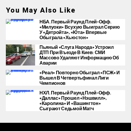
You May Also Like
НБА. Первый Раунд Плей-Офф.
«Милуоки» Всухую Выиграл Серию
У «Детройта», «Юта» Впервые
Обыграла «Хьюстон»
Пьяный «слуга Народа» Устроил
ДТП При Въезде В Киев: СМИ
Массово Удаляют Информацию Об
Аварии
«Реал» Повторно Обыграл «ПСЖ» И
Вышел В Четвертьфинал Лиги
Чемпионов
НХЛ. Первый Раунд Плей-Офф.
«Даллас» Прошел «Нэшвилл»,
«Каролина» И «Вашингтон»
Сыграют Седьмой Матч