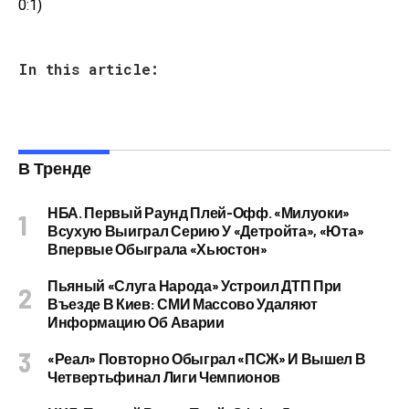
0:1)
In this article:
В Тренде
НБА. Первый Раунд Плей-Офф. «Милуоки»
Всухую Выиграл Серию У «Детройта», «Юта»
Впервые Обыграла «Хьюстон»
Пьяный «слуга Народа» Устроил ДТП При
Въезде В Киев: СМИ Массово Удаляют
Информацию Об Аварии
«Реал» Повторно Обыграл «ПСЖ» И Вышел В
Четвертьфинал Лиги Чемпионов