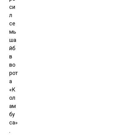
си
л
се
мь
ша
йб
в
во
рот
а
«К
ол
ам
бу
са»
.