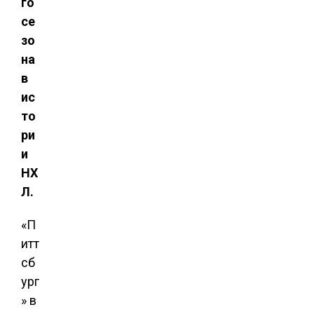
го
се
зо
на
в
ис
то
ри
и
НХ
Л.
«П
итт
сб
ург
» в