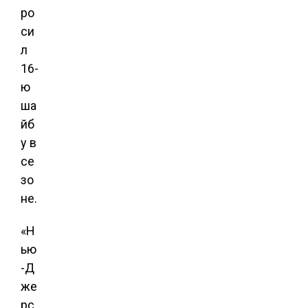
ро
си
л
16-
ю
ша
йб
у в
се
зо
не.
«Н
ью
-Д
же
рс