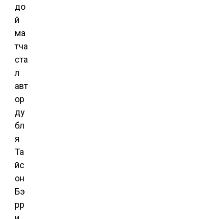
до
й
ма
тча
ста
л
авт
ор
ду
бл
я
Та
йс
он
Бэ
рр
и.