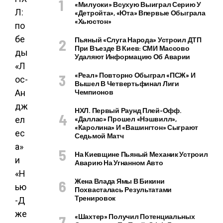
«Милуоки» Всухую Выиграл Серию У
«Детройта», «Юта» Впервые Обыграла
«Хьюстон»
Пьяный «слуга Народа» Устроил ДТП
При Въезде В Киев: СМИ Массово
Удаляют Информацию Об Аварии
«Реал» Повторно Обыграл «ПСЖ» И
Вышел В Четвертьфинал Лиги
Чемпионов
НХЛ. Первый Раунд Плей-Офф.
«Даллас» Прошел «Нэшвилл»,
«Каролина» И «Вашингтон» Сыграют
Седьмой Матч
На Киевщине Пьяный Механик Устроил
Аварию На Угнанном Авто
Жена Влада Ямы В Бикини
Похвасталась Результатами
Тренировок
«Шахтер» Получил Потенциальных