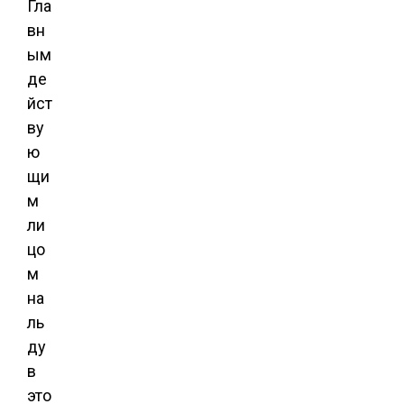
Гла
вн
ым
де
йст
ву
ю
щи
м
ли
цо
м
на
ль
ду
в
это