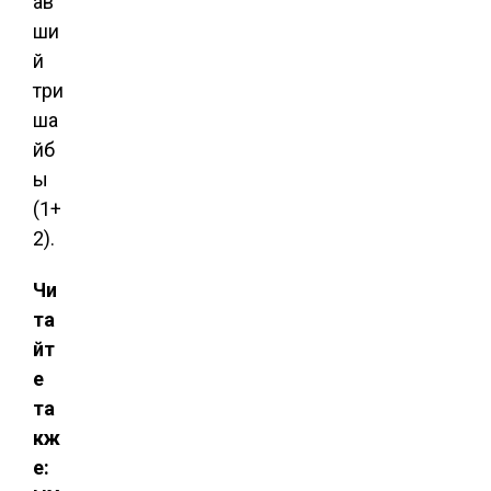
ав
ши
й
три
ша
йб
ы
(1+
2).
Чи
та
йт
е
та
кж
е: