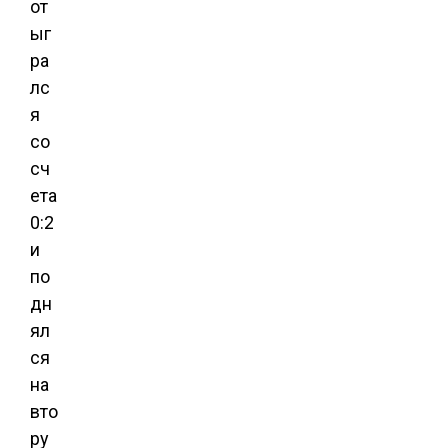
от
ыг
ра
лс
я
со
сч
ета
0:2
и
по
дн
ял
ся
на
вто
ру