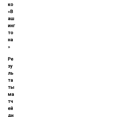
ко
«В
аш
инг
то
на
»
Ре
зу
ль
та
ты
ма
тч
ей
дн