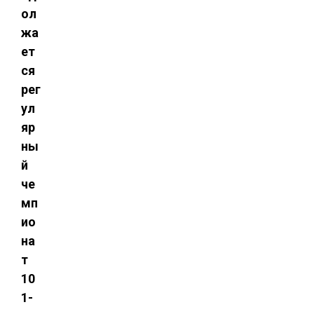
ол
жа
ет
ся
рег
ул
яр
ны
й
че
мп
ио
на
т
10
1-