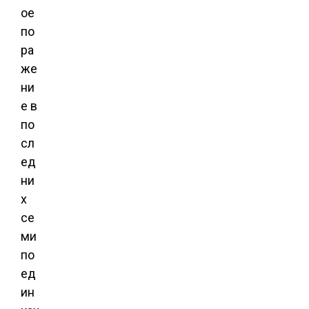
ое
по
ра
же
ни
е в
по
сл
ед
ни
х
се
ми
по
ед
ин