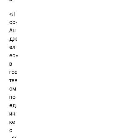
«Л
ос-
Ан
дж
ел
ес»
в
гос
тев
ом
по
ед
ин
ке
с