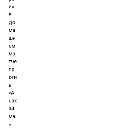
и»
в
до
ма
шн
ем
ма
тче
пр
оти
в
«А
нах
ай
ма
»