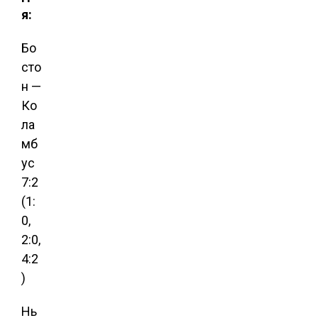
я:
Бо
сто
н —
Ко
ла
мб
ус
7:2
(1:
0,
2:0,
4:2
)
Нь