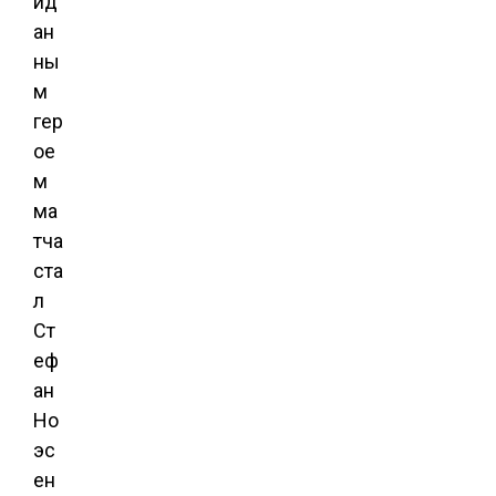
ид
ан
ны
м
гер
ое
м
ма
тча
ста
л
Ст
еф
ан
Но
эс
ен