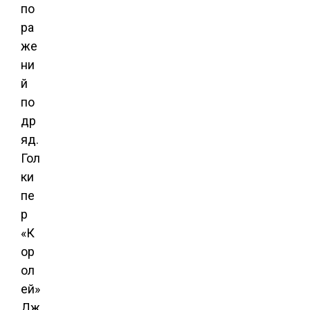
по
ра
же
ни
й
по
др
яд.
Гол
ки
пе
р
«К
ор
ол
ей»
Дж