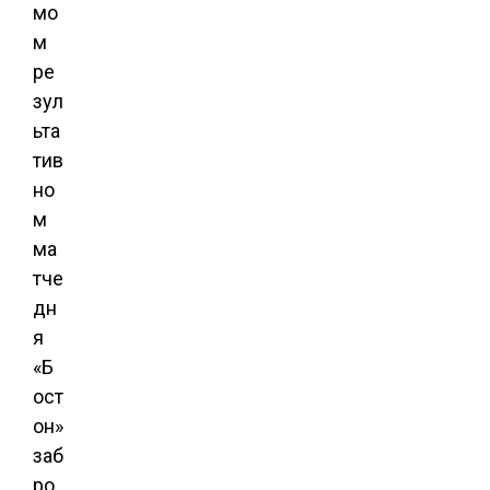
мо
м
ре
зул
ьта
тив
но
м
ма
тче
дн
я
«Б
ост
он»
заб
ро