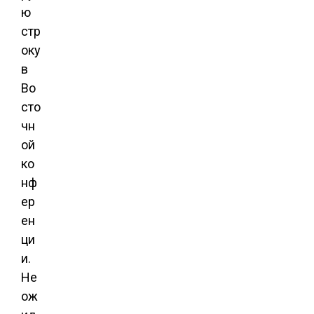
ю
стр
оку
в
Во
сто
чн
ой
ко
нф
ер
ен
ци
и.
Не
ож