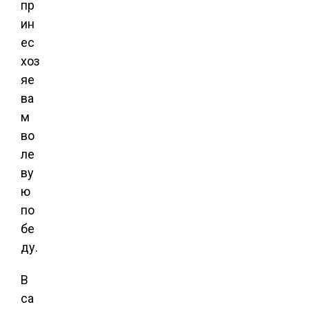
пр
ин
ес
хоз
яе
ва
м
во
ле
ву
ю
по
бе
ду.
В
са