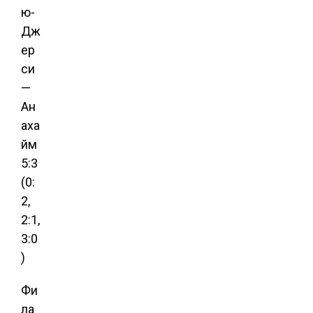
ю-
Дж
ер
си
—
Ан
аха
йм
5:3
(0:
2,
2:1,
3:0
)
Фи
ла