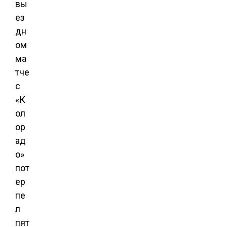
вы
ез
дн
ом
ма
тче
с
«К
ол
ор
ад
о»
пот
ер
пе
л
пят