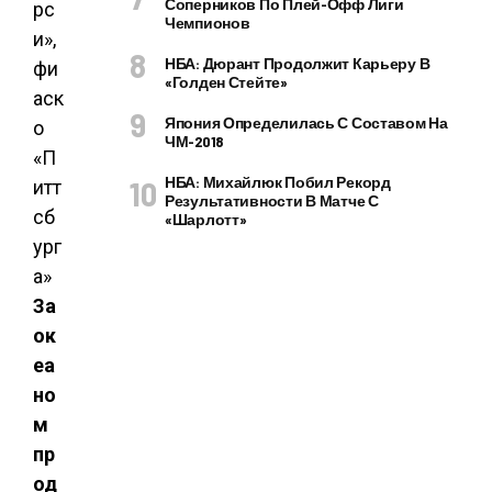
Соперников По Плей-Офф Лиги
Чемпионов
НБА: Дюрант Продолжит Карьеру В
«Голден Стейте»
Япония Определилась С Составом На
ЧМ-2018
НБА: Михайлюк Побил Рекорд
Результативности В Матче С
«Шарлотт»
За
ок
еа
но
м
пр
од