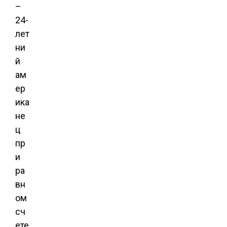
–
24-
лет
ни
й
ам
ер
ика
не
ц
пр
и
ра
вн
ом
сч
ете