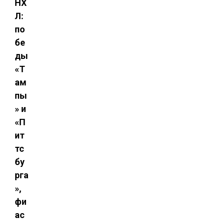
НХ
Л:
по
бе
ды
«Т
ам
пы
» и
«П
ит
тс
бу
рга
»,
фи
ас