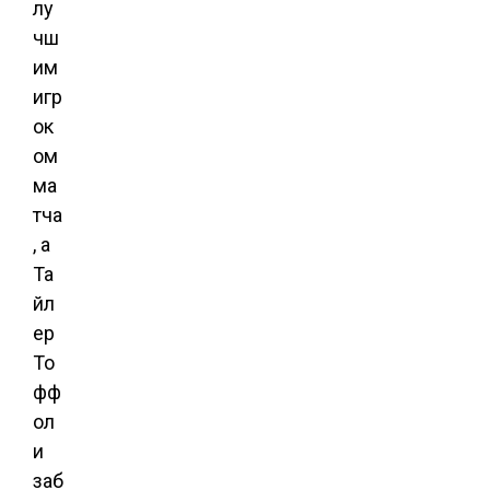
лу
чш
им
игр
ок
ом
ма
тча
, а
Та
йл
ер
То
фф
ол
и
заб