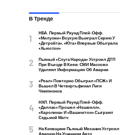
В Тренде
НБА. Первый Раунд Плей-Офф.
«Милуоки» Всухую Выиграл Серию У
«Детройта», «Юта» Впервые Обыграла
«Хьюстон»
Пьяный «слуга Народа» Устроил ДТП
При Въезде В Киев: СМИ Массово
Удаляют Информацию Об Аварии
«Реал» Повторно Обыграл «ПСЖ» И
Вышел В Четвертьфинал Лиги
Чемпионов
НХЛ. Первый Раунд Плей-Офф.
«Даллас» Прошел «Нэшвилл»,
«Каролина» И «Вашингтон» Сыграют
Седьмой Матч
На Киевщине Пьяный Механик Устроил
Аварию На Угнанном Авто