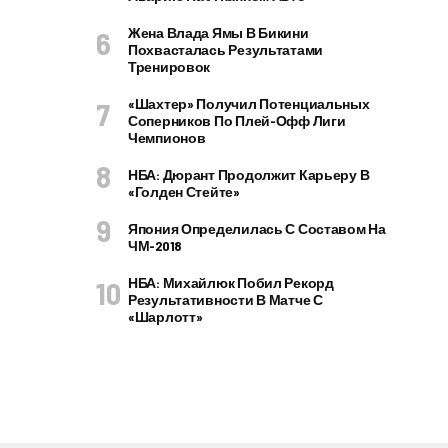
Жена Влада Ямы В Бикини
Похвасталась Результатами
Тренировок
«Шахтер» Получил Потенциальных
Соперников По Плей-Офф Лиги
Чемпионов
НБА: Дюрант Продолжит Карьеру В
«Голден Стейте»
Япония Определилась С Составом На
ЧМ-2018
НБА: Михайлюк Побил Рекорд
Результативности В Матче С
«Шарлотт»