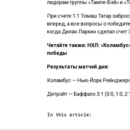
лидерам группы «Тампе-Бэй» и «Т
При счете 1:1 Томаш Татар забро
вперед, а все вопросы о победите
когда Дилан Ларкин сделал счет 3
Читайте также: НХЛ: «Коламбу
победы
Результаты матчей дня:
Коламбус — Нью-Йорк Рейнджерс 2:0
Детройт — Баффало 3:1 (0:0, 1:0, 2:
In this article: