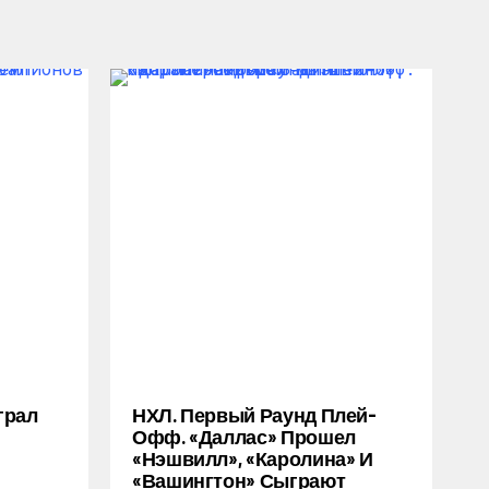
грал
НХЛ. Первый Раунд Плей-
Офф. «Даллас» Прошел
«Нэшвилл», «Каролина» И
«Вашингтон» Сыграют