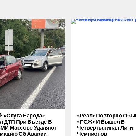
 «слуга Народа»
«Реал» Повторно Обы
л ДТП При Въезде В
«ПСЖ» И Вышел В
СМИ Массово Удаляют
Четвертьфинал Лиги
мацию Об Аварии
Чемпионов