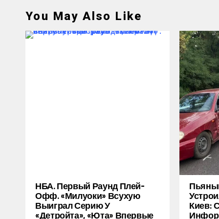
You May Also Like
НБА. Первый Раунд Плей-
Пьяный
Офф. «Милуоки» Всухую
Устрои
Выиграл Серию У
Киев: 
«Детройта», «Юта» Впервые
Инфор